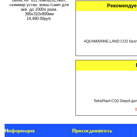
Deltec AP 851 помпа1xEheim,
скиммер устан. внеш./самп для
Рекомендуе
акв. до 1000л разм.
390х310х800мм
14,490.00руб.
AQUAMARINE.LAND CO2 балло
TetraPlant CO2-Depot д
Информация
Присоединяйтесь