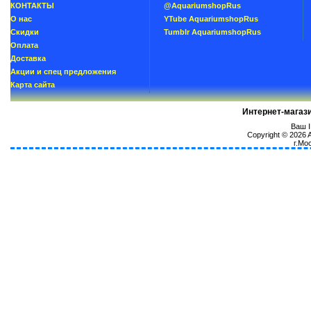
КОНТАКТЫ
@AquariumshopRus
О нас
YTube AquariumshopRus
Скидки
Tumblr AquariumshopRus
Oплатa
Доставка
Акции и спец предложения
Карта сайта
Интернет-магаз
Ваш I
Copyright © 2026
г.Мо