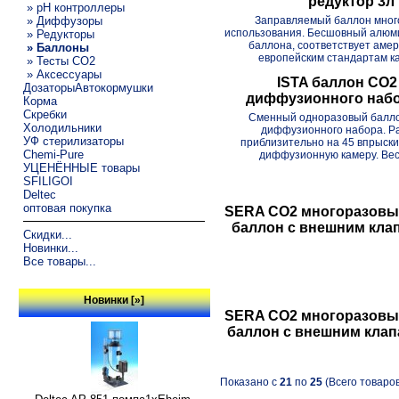
редуктор 3л
» pH контроллеры
» Диффузоры
Заправляемый баллон мног
использования. Бесшовный алюм
» Редукторы
баллона, соответствует амер
» Баллоны
европейским стандартам кач
» Тесты CO2
» Аксессуары
ISTA баллон СО2
ДозаторыАвтокормушки
диффузионного набо
Корма
Скребки
Сменный одноразовый балл
Холодильники
диффузионного набора. Р
УФ стерилизаторы
приблизительно на 45 впрыск
Chemi-Pure
диффузионную камеру. Вес:
УЦЕНЁННЫЕ товары
SFILIGOI
Deltec
оптовая покупка
SERA CO2 многоразовы
баллон c внешним кла
Скидки...
Новинки...
Все товары...
Новинки [»]
SERA CO2 многоразовы
баллон c внешним клап
Показано с
21
по
25
(Всего товаро