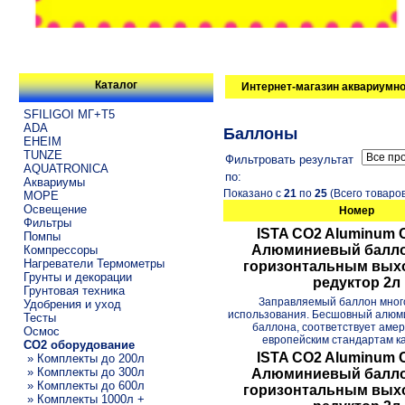
Каталог
Интернет-магазин аквариумно
SFILIGOI МГ+Т5
ADA
Баллоны
EHEIM
TUNZE
Фильтровать результат
AQUATRONICA
по:
Аквариумы
Показано с
21
по
25
(Всего товаро
МОРЕ
Освещение
Номер
Фильтры
ISTA CO2 Aluminum C
Помпы
Алюминиевый балло
Компрессоры
Нагреватели Термометры
горизонтальным вых
Грунты и декорации
редуктор 2л
Грунтовая техника
Заправляемый баллон мног
Удобрения и уход
использования. Бесшовный алюм
Тесты
баллона, соответствует амер
Осмос
европейским стандартам кач
CO2 оборудование
ISTA CO2 Aluminum C
» Комплекты до 200л
» Комплекты до 300л
Алюминиевый балло
» Комплекты до 600л
горизонтальным вых
» Комплекты 1000л +