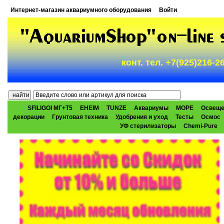
Интернет-магазин аквариумного оборудования
Войти
конт. тел. +7(925)216-
SFILIGOI МГ+Т5
EHEIM
TUNZE
Аквариумы
МОРЕ
Освеще
декорации
Грунтовая техника
Удобрения и уход
Тесты
Осмос
УФ стерилизаторы
Chemi-Pure