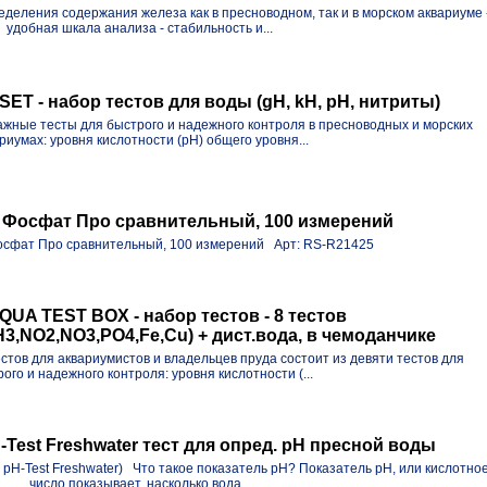
ределения содержания железа как в пресноводном, так и в морском аквариуме 
удобная шкала анализа - стабильность и...
T - набор тестов для воды (gH, kH, pH, нитриты)
жные тесты для быстрого и надежного контроля в пресноводных и морских
риумах: уровня кислотности (pH) общего уровня...
т Фосфат Про сравнительный, 100 измерений
Фосфат Про сравнительный, 100 измерений Арт: RS-R21425
UA TEST BOX - набор тестов - 8 тестов
3,NO2,NO3,PO4,Fe,Cu) + дист.вода, в чемоданчике
тов для аквариумистов и владельцев пруда состоит из девяти тестов для
ого и надежного контроля: уровня кислотности (...
Test Freshwater тест для опред. pH пресной воды
 pH-Test Freshwater) Что такое показатель pH? Показатель pH, или кислотно
число показывает, насколько вода...