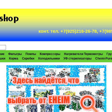
конт. тел. +7(925)216-26-78, +7(
ние
Фильтры
Помпы
Компрессоры
Нагреватели Термометры
Гру
шки
Корма
Скребки
Холодильники
УФ стерилизаторы
Chemi-Pur