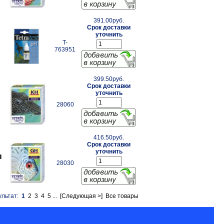
391.00руб.
Срок доставки
уточнить
T-
763951
399.50руб.
Срок доставки
уточнить
28060
416.50руб.
Срок доставки
уточнить
ы
28030
ультат:
1
2
3
4
5
...
[Следующая >]
Все товары