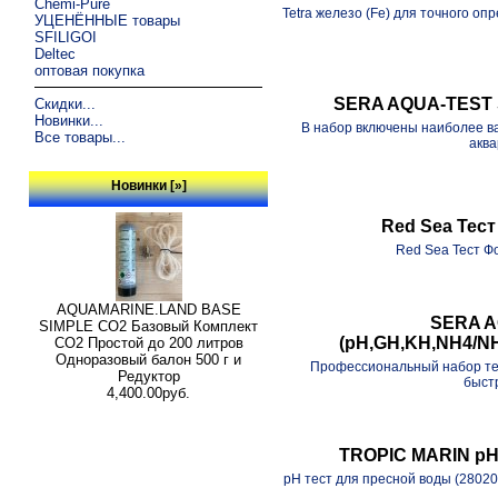
Chemi-Pure
Tetra железо (Fe) для точного оп
УЦЕНЁННЫЕ товары
SFILIGOI
Deltec
оптовая покупка
SERA AQUA-TEST SE
Скидки...
Новинки...
В набор включены наиболее ва
Все товары...
аква
Новинки [»]
Red Sea Тес
Red Sea Тест 
AQUAMARINE.LAND BASE
SERA AQ
SIMPLE СО2 Базовый Комплект
(pH,GH,KH,NH4/NH
СО2 Простой до 200 литров
Одноразовый балон 500 г и
Профессиональный набор тес
Редуктор
быстр
4,400.00руб.
TROPIC MARIN pH-
pH тест для пресной воды (28020