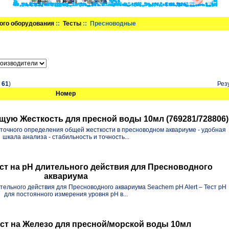
ого оборудования
::
Тесты
:: Пресноводные
в
61
)
Рез
Номер
бщую Жесткость для пресной воды 10мл (769281/728806)
я точного определения общей жесткости в пресноводном аквариуме - удобная
шкала анализа - стабильность и точность...
ест на pH длительного действия для Пресноводного
аквариума
ительного действия для Пресноводного аквариума Seachem pH Alert – Тест рН
для постоянного измерения уровня рН в...
Тест на Железо для пресной/морской воды 10мл