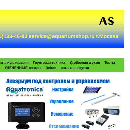
985)133-46-83 service@aquariumshop.ru г.Москва
нты и декорации
Грунтовая техника
Удобрения и уход
Тесты
e
УЦЕНЁННЫЕ товары
Deltec
оптовая покупка