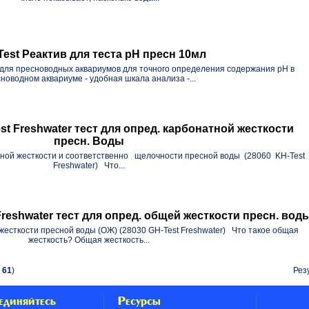
Test Реактив для теста рH пресн 10мл
 для пресноводных аквариумов для точного определения содержания pH в
новодном аквариуме - удобная шкала анализа -...
t Freshwater тест для опред. карбонатной жесткости
пресн. Воды
тной жесткости и соответственно щелочности пресной воды (28060 KH-Test
Freshwater) Что...
reshwater тест для опред. общей жесткости пресн. вод
жесткости пресной воды (ОЖ) (28030 GH-Test Freshwater) Что такое общая
жесткость? Общая жесткость...
в
61
)
Рез
единяйтесь
Ресурсы