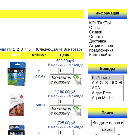
Информация
КОНТАКТЫ
О нас
Скидки
Oплатa
Доставка
Акции и спец
ультат:
1
2
3
4
5
...
[Следующая >]
Все товары
предложения
Карта сайта
Фото
Артикул
Цена+
690.00руб.
В наличии на складе
Бренды
T-
723542
1,180.00руб.
В наличии на складе
1160020
Поиск
1,725.00руб.
В наличии на складе
T-