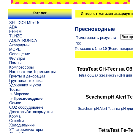
Каталог
Интернет-магазин аквариумн
SFILIGOI МГ+Т5
ADA
Пресноводные
EHEIM
TUNZE
Фильтровать результат
AQUATRONICA
по:
Аквариумы
Показано с
1
по
10
(Всего товаро
МОРЕ
Освещение
Фильтры
Помпы
Компрессоры
TetraTest GH-Тест на О
Нагреватели Термометры
Tetra общая жесткость (GH) дл
Грунты и декорации
Грунтовая техника
Удобрения и уход
Тесты
» Морские
Seachem pH Alert Т
» Пресноводные
Осмос
CO2 оборудование
Seachem pH Alert Тест на pH дл
ДозаторыАвтокормушки
Корма
Скребки
Холодильники
УФ стерилизаторы
TetraTest Fe-