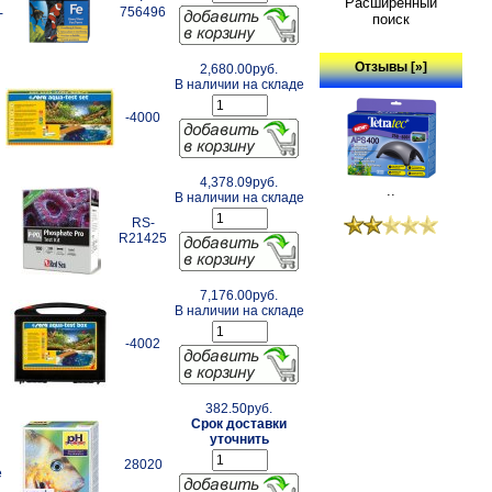
Расширенный
756496
-
поиск
Отзывы [»]
2,680.00руб.
В наличии на складе
-4000
4,378.09руб.
..
В наличии на складе
RS-
R21425
7,176.00руб.
В наличии на складе
-4002
382.50руб.
Срок доставки
уточнить
28020
е