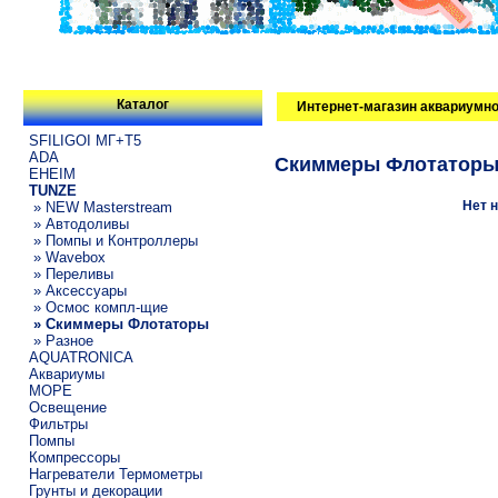
Каталог
Интернет-магазин аквариумно
SFILIGOI МГ+Т5
ADA
Скиммеры Флотатор
EHEIM
TUNZE
Нет н
» NEW Masterstream
» Автодоливы
» Помпы и Контроллеры
» Wavebox
» Переливы
» Аксессуары
» Осмос компл-щие
» Скиммеры Флотаторы
» Разное
AQUATRONICA
Аквариумы
МОРЕ
Освещение
Фильтры
Помпы
Компрессоры
Нагреватели Термометры
Грунты и декорации