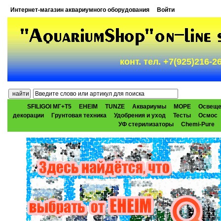
Интернет-магазин аквариумного оборудования
Войти
конт. тел. +7(925)216-
SFILIGOI МГ+Т5
EHEIM
TUNZE
Аквариумы
МОРЕ
Освеще
декорации
Грунтовая техника
Удобрения и уход
Тесты
Осмос
УФ стерилизаторы
Chemi-Pure