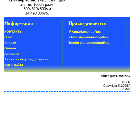
скиммер устан. внеш./самп для
акв. до 1000л разм.
390х310х800мм
14,490.00руб.
Информация
Присоединяйтесь
КОНТАКТЫ
@AquariumshopRus
О нас
YTube AquariumshopRus
Скидки
Tumblr AquariumshopRus
Oплатa
Доставка
Акции и спец предложения
Карта сайта
Интернет-магаз
Ваш IP
Copyright © 2026
г.Мо