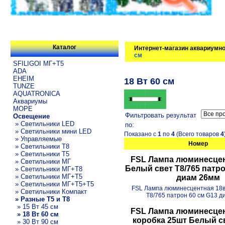
Каталог
Интернет-магазин аквариумно
см
SFILIGOI МГ+Т5
ADA
EHEIM
18 Вт 60 см
TUNZE
AQUATRONICA
Аквариумы
МОРЕ
Фильтровать результат
Освещение
» Светильники LED
по:
» Светильники мини LED
Показано с
1
по
4
(Всего товаров
4
» Управляемые
Номер
» Светильники T8
» Светильники T5
FSL Лампа люминесцен
» Светильники МГ
Белый свет Т8/765 патро
» Светильники МГ+T8
» Светильники МГ+T5
диам 26мм
» Светильники МГ+T5+T5
FSL Лампа люминесцентная 18в
» Светильники Компакт
Т8/765 патрон 60 см G13 
» Разные T5 и T8
» 15 Вт 45 см
FSL Лампа люминесцен
» 18 Вт 60 см
коробка 25шт Белый св
» 30 Вт 90 см