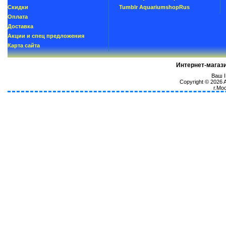
Скидки
Tumblr AquariumshopRus
Oплатa
Доставка
Акции и спец предложения
Карта сайта
Интернет-магаз
Ваш I
Copyright © 2026
г.Мо