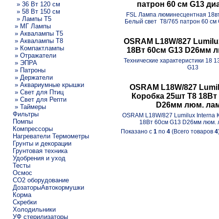
патрон 60 см G13 ди
» 36 Вт 120 см
» 58 Вт 150 см
FSL Лампа люминесцентная 18вт
» Лампы T5
Белый свет Т8/765 патрон 60 см
» МГ Лампы
» Аквалампы T5
» Аквалампы T8
OSRAM L18W/827 Lumilux
» Компактлампы
18Вт 60см G13 D26мм 
» Отражатели
Технические характеристики 18 13
» ЭПРА
G13
» Патроны
» Держатели
» Аквариумные крышки
OSRAM L18W/827 Lumilu
» Свет для Птиц
Коробка 25шт T8 18Вт
» Свет для Репти
D26мм люм. ла
» Таймеры
Фильтры
OSRAM L18W/827 Lumilux Interna 
Помпы
18Вт 60см G13 D26мм лю
Компрессоры
Показано с
1
по
4
(Всего товаров
4
Нагреватели Термометры
Грунты и декорации
Грунтовая техника
Удобрения и уход
Тесты
Осмос
CO2 оборудование
ДозаторыАвтокормушки
Корма
Скребки
Холодильники
УФ стерилизаторы