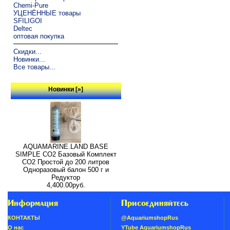
Chemi-Pure
УЦЕНЁННЫЕ товары
SFILIGOI
Deltec
оптовая покупка
Скидки...
Новинки...
Все товары...
Новинки [»]
AQUAMARINE.LAND BASE
SIMPLE СО2 Базовый Комплект
СО2 Простой до 200 литров
Одноразовый балон 500 г и
Редуктор
4,400.00руб.
Информация
Присоединяйтесь
КОНТАКТЫ
@AquariumshopRus
О нас
YTube AquariumshopRus