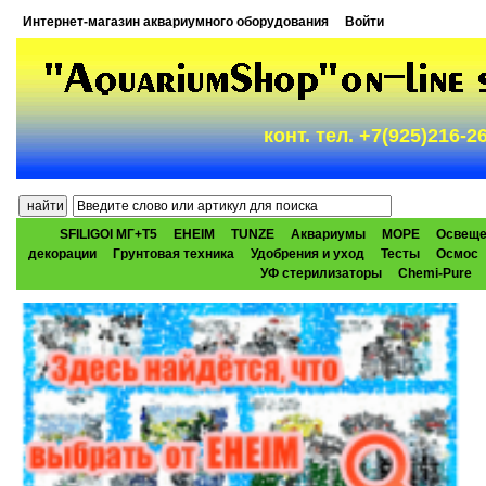
Интернет-магазин аквариумного оборудования
Войти
конт. тел. +7(925)216-
SFILIGOI МГ+Т5
EHEIM
TUNZE
Аквариумы
МОРЕ
Освеще
декорации
Грунтовая техника
Удобрения и уход
Тесты
Осмос
УФ стерилизаторы
Chemi-Pure