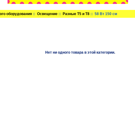
ого оборудования
::
Освещение
::
Разные T5 и T8
:: 58 Вт 150 см
Нет ни одного товара в этой категории.