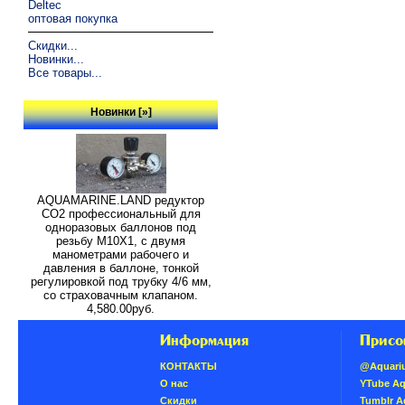
Deltec
оптовая покупка
Скидки...
Новинки...
Все товары...
Новинки [»]
AQUAMARINE.LAND редуктор
СО2 профессиональный для
одноразовых баллонов под
резьбу M10X1, с двумя
манометрами рабочего и
давления в баллоне, тонкой
регулировкой под трубку 4/6 мм,
со страховачным клапаном.
4,580.00руб.
Информация
Присо
КОНТАКТЫ
@Aquari
О нас
YTube A
Скидки
Tumblr 