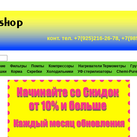
конт. тел. +7(925)216-26-78, +7(
ние
Фильтры
Помпы
Компрессоры
Нагреватели Термометры
Гру
шки
Корма
Скребки
Холодильники
УФ стерилизаторы
Chemi-Pur