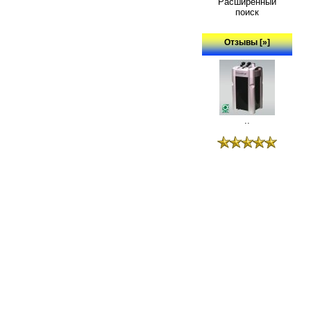
Расширенный
поиск
Отзывы [»]
..