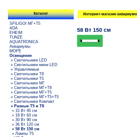
Каталог
Интернет-магазин аквариумн
SFILIGOI МГ+Т5
ADA
58 Вт 150 см
EHEIM
TUNZE
AQUATRONICA
Аквариумы
МОРЕ
Освещение
» Светильники LED
» Светильники мини LED
» Управляемые
» Светильники T8
» Светильники T5
» Светильники МГ
» Светильники МГ+T8
» Светильники МГ+T5
» Светильники МГ+T5+T5
» Светильники Компакт
» Разные T5 и T8
» 15 Вт 45 см
» 18 Вт 60 см
» 30 Вт 90 см
» 36 Вт 120 см
» 58 Вт 150 см
» Лампы T5