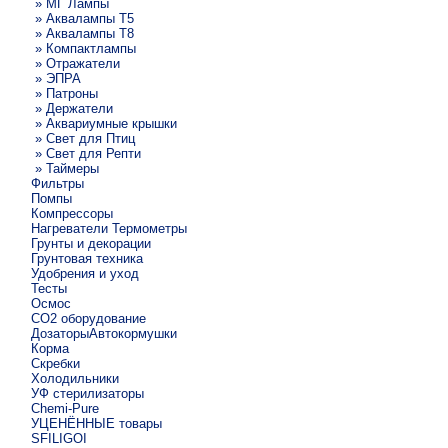
» МГ Лампы
» Аквалампы T5
» Аквалампы T8
» Компактлампы
» Отражатели
» ЭПРА
» Патроны
» Держатели
» Аквариумные крышки
» Свет для Птиц
» Свет для Репти
» Таймеры
Фильтры
Помпы
Компрессоры
Нагреватели Термометры
Грунты и декорации
Грунтовая техника
Удобрения и уход
Тесты
Осмос
CO2 оборудование
ДозаторыАвтокормушки
Корма
Скребки
Холодильники
УФ стерилизаторы
Chemi-Pure
УЦЕНЁННЫЕ товары
SFILIGOI