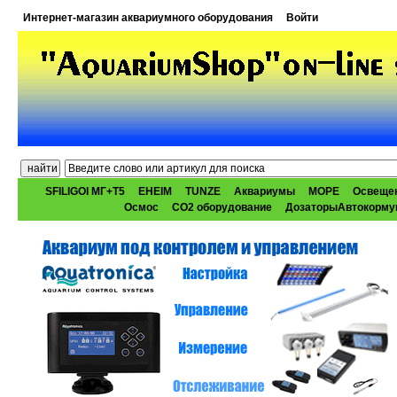
Интернет-магазин аквариумного оборудования
Войти
SFILIGOI МГ+Т5
EHEIM
TUNZE
Аквариумы
МОРЕ
Освеще
Осмос
CO2 оборудование
ДозаторыАвтокорму