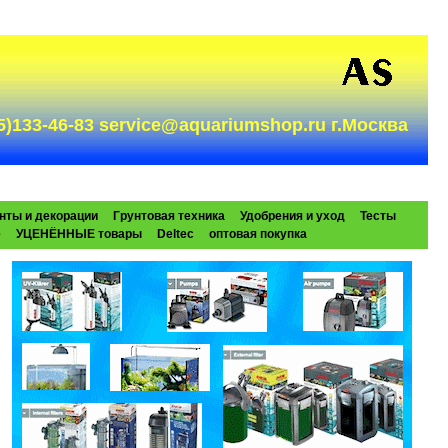
985)133-46-83 service@aquariumshop.ru г.Москва
нты и декорации
Грунтовая техника
Удобрения и уход
Тесты
e
УЦЕНЁННЫЕ товары
Deltec
оптовая покупка