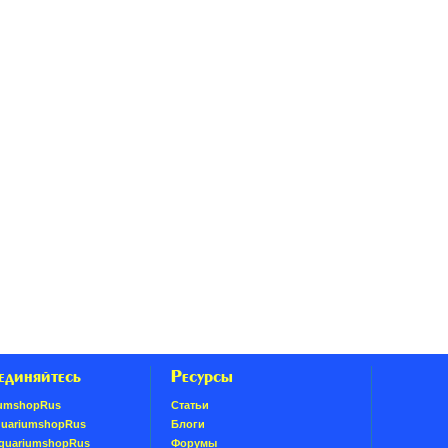
единяйтесь
Ресурсы
umshopRus
Статьи
quariumshopRus
Блоги
AquariumshopRus
Форумы