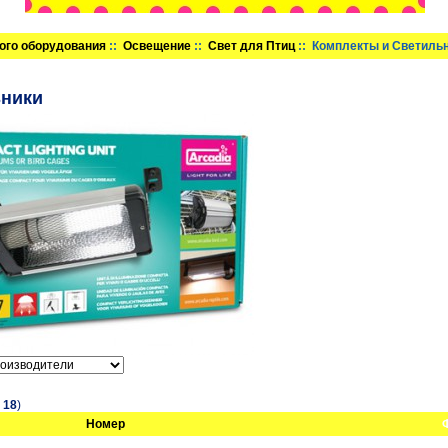
ого оборудования
::
Освещение
::
Свет для Птиц
:: Комплекты и Светиль
ьники
в
18
)
Номер