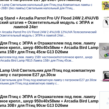
or Lamp Светильник напольный для Птиц под Компактные лампы с
 26Вт (без лампы) Светильник напольный для Птиц...
ing Stand + Arcadia Parrot Pro UV Flood 24W 2.4%UVB
ский штатив + Осветительный модуль с ЭПРА и
лампой 24вт
nd + Arcadia Parrot Pro UV Flood 24W 2.4%UVB 12%UVA Телескопический
Осветительный модуль с ЭПРА и лампой 24вт...
Для Птиц с ЭПРА и Отражателем под люм. лампу
ное крепл., шнур 490x40x58мм + Arcadia Bird Lamp
мпа 15Вт для Птиц 45см G13 D26мм
жателем под люм. лампу 15Вт настенное/потолочное крепл., шнур
Arcadia Bird Lamp FB15 Лампа 15Вт для Птиц 45см...
 Lamp Unit Светильник для Птиц под компактную
ампу с патроном E27 дл.30см
t Светильник для Птиц под компактную лампу с патроном E27 дл.30см
льник для Птиц под компактную лампу с...
Для Птиц с ЭПРА и Отражателем под люм. лампу
ное крепл., шнур 950x40x58мм + Arcadia Bird Lamp
мпа 30Вт для Птиц 90см G13 D26мм