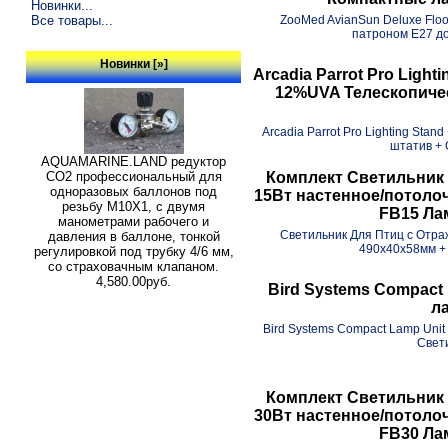
Новинки...
ZooMed AvianSun Deluxe Flo
Все товары...
патроном E27 до
Новинки [»]
Arcadia Parrot Pro Light
12%UVA Телескопиче
Arcadia Parrot Pro Lighting Sta
штатив + 
AQUAMARINE.LAND редуктор
Комплект Светильник 
СО2 профессиональный для
одноразовых баллонов под
15Вт настенное/потолоч
резьбу M10X1, с двумя
FB15 Ла
манометрами рабочего и
Светильник Для Птиц с Отра
давления в баллоне, тонкой
490x40x58мм + 
регулировкой под трубку 4/6 мм,
со страховачным клапаном.
4,580.00руб.
Bird Systems Compact
л
Bird Systems Compact Lamp Uni
Свети
Комплект Светильник 
30Вт настенное/потолоч
FB30 Ла