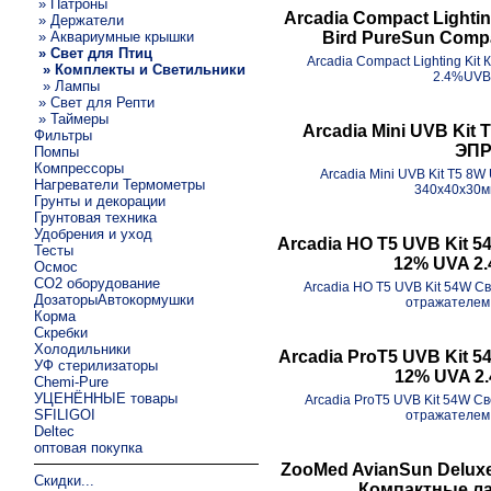
» Патроны
Arcadia Compact Lighti
» Держатели
» Аквариумные крышки
Bird PureSun Comp
» Свет для Птиц
Arcadia Compact Lighting Kit
» Комплекты и Светильники
2.4%UVB 
» Лампы
» Свет для Репти
» Таймеры
Arcadia Mini UVB Kit
Фильтры
ЭПР
Помпы
Компрессоры
Arcadia Mini UVB Kit T5 8
Нагреватели Термометры
340х40х30мм
Грунты и декорации
Грунтовая техника
Удобрения и уход
Arcadia HO T5 UVB Kit 5
Тесты
12% UVA 2
Осмос
CO2 оборудование
Arcadia HO T5 UVB Kit 54W С
ДозаторыАвтокормушки
отражателем 
Корма
Скребки
Холодильники
Arcadia ProT5 UVB Kit 
УФ стерилизаторы
12% UVA 2
Chemi-Pure
УЦЕНЁННЫЕ товары
Arcadia ProT5 UVB Kit 54W С
SFILIGOI
отражателем 
Deltec
оптовая покупка
ZooMed AvianSun Delux
Скидки...
Компактные ла