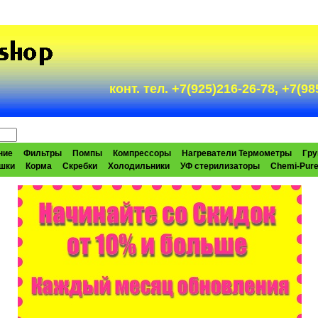
конт. тел. +7(925)216-26-78, +7(
ние
Фильтры
Помпы
Компрессоры
Нагреватели Термометры
Гру
шки
Корма
Скребки
Холодильники
УФ стерилизаторы
Chemi-Pur