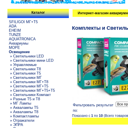
Каталог
Интернет-магазин аквариумн
SFILIGOI МГ+Т5
ADA
Комплекты и Светил
EHEIM
TUNZE
AQUATRONICA
Аквариумы
МОРЕ
Освещение
» Светильники LED
» Светильники мини LED
» Управляемые
» Светильники T8
» Светильники T5
» Светильники МГ
» Светильники МГ+T8
» Светильники МГ+T5
» Светильники МГ+T5+T5
» Светильники Компакт
» Разные T5 и T8
» МГ Лампы
Фильтровать результат
» Аквалампы T5
по:
» Аквалампы T8
Показано с
1
по
10
(Всего товаро
» Компактлампы
» Отражатели
» ЭПРА