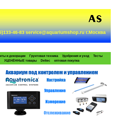
985)133-46-83 service@aquariumshop.ru г.Москва
нты и декорации
Грунтовая техника
Удобрения и уход
Тесты
e
УЦЕНЁННЫЕ товары
Deltec
оптовая покупка