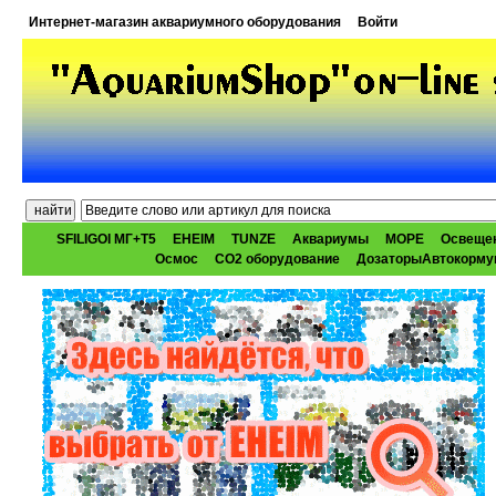
Интернет-магазин аквариумного оборудования
Войти
SFILIGOI МГ+Т5
EHEIM
TUNZE
Аквариумы
МОРЕ
Освеще
Осмос
CO2 оборудование
ДозаторыАвтокорму