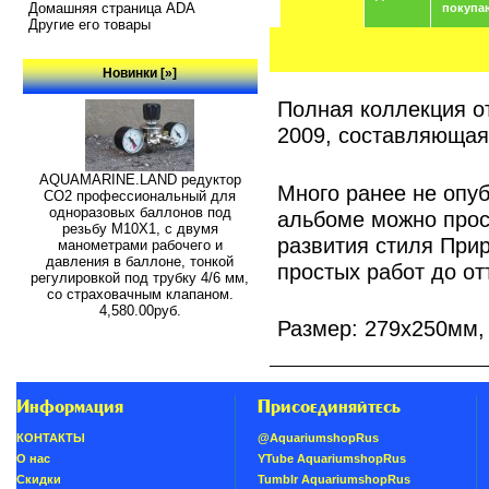
Домашняя страница ADA
покупа
Другие его товары
Новинки [»]
Полная коллекция о
2009, составляющая 
AQUAMARINE.LAND редуктор
Много ранее не опу
СО2 профессиональный для
одноразовых баллонов под
альбоме можно прос
резьбу M10X1, с двумя
развития стиля При
манометрами рабочего и
давления в баллоне, тонкой
простых работ до от
регулировкой под трубку 4/6 мм,
со страховачным клапаном.
4,580.00руб.
Размер: 279x250мм, 
Информация
Присоединяйтесь
КОНТАКТЫ
@AquariumshopRus
О нас
YTube AquariumshopRus
Скидки
Tumblr AquariumshopRus