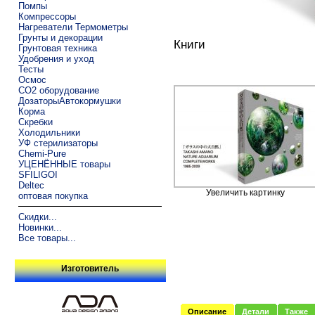
Помпы
Компрессоры
Нагреватели Термометры
Грунты и декорации
Книги
Грунтовая техника
Удобрения и уход
Тесты
Осмос
CO2 оборудование
ДозаторыАвтокормушки
Корма
Скребки
Холодильники
УФ стерилизаторы
Chemi-Pure
УЦЕНЁННЫЕ товары
SFILIGOI
Deltec
Увеличить картинку
оптовая покупка
Скидки...
Новинки...
Все товары...
Изготовитель
Описание
Детали
Также