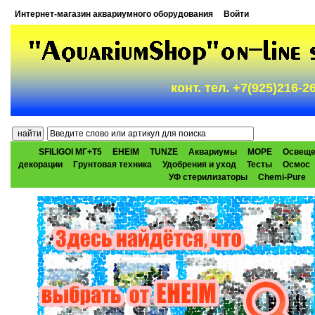
Интернет-магазин аквариумного оборудования
Войти
конт. тел. +7(925)216-
SFILIGOI МГ+Т5
EHEIM
TUNZE
Аквариумы
МОРЕ
Освеще
декорации
Грунтовая техника
Удобрения и уход
Тесты
Осмос
УФ стерилизаторы
Chemi-Pure