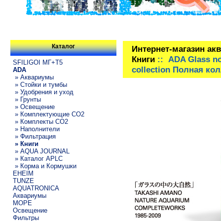
Каталог
Интернет-магазин ак
Книги
:: ADA Glass no
SFILIGOI МГ+Т5
collection Полная ко
ADA
» Аквариумы
» Стойки и тумбы
» Удобрения и уход
» Грунты
» Освещение
» Комплектующие СО2
» Комплекты CO2
» Наполнители
» Фильтрация
» Книги
» AQUA JOURNAL
» Каталог APLC
» Корма и Кормушки
EHEIM
TUNZE
AQUATRONICA
Аквариумы
МОРЕ
Освещение
Фильтры