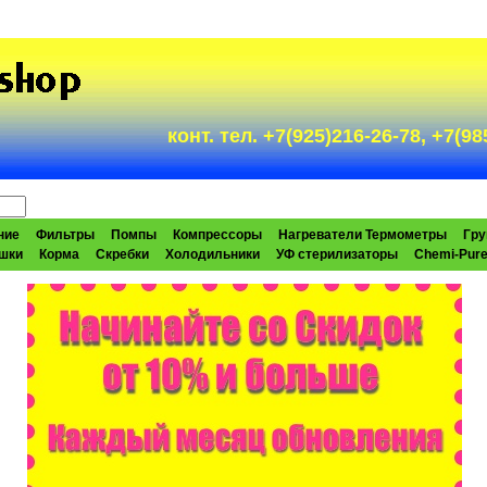
конт. тел. +7(925)216-26-78, +7(
ние
Фильтры
Помпы
Компрессоры
Нагреватели Термометры
Гру
шки
Корма
Скребки
Холодильники
УФ стерилизаторы
Chemi-Pur