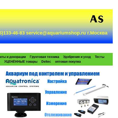
985)133-46-83 service@aquariumshop.ru г.Москва
нты и декорации
Грунтовая техника
Удобрения и уход
Тесты
e
УЦЕНЁННЫЕ товары
Deltec
оптовая покупка