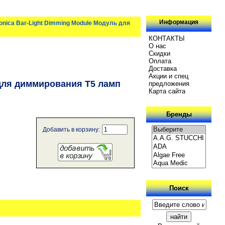
Информация
onica Bar-Light Dimming Module Модуль для
КОНТАКТЫ
О нас
Скидки
Oплатa
Доставка
Акции и спец
 для диммирования Т5 ламп
предложения
Карта сайта
Бренды
Добавить в корзину:
Поиск