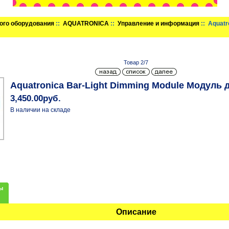
ого оборудования
::
AQUATRONICA
::
Управление и информация
:: Aquatr
Товар 2/7
Aquatronica Bar-Light Dimming Module Модуль
3,450.00руб.
В наличии на складе
ы
Описание