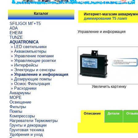
Каталог
Интернет-магазин аквариумн
диммирования Т5 ламп
SFILIGOI МГ+Т5
ADA
Управление и информация
EHEIM
TUNZE
AQUATRONICA
» LED светильники
» Аквакомпьютеры
» Управление помпами
» Управляющие розетки
» Интерфейсы
» Электроды и сенсоры
» Управление и информация
» Дозирующие помпы
» Осмос Фильтрация
Увеличить картинку
» Расходники
Аквариумы
МОРЕ
Освещение
Фильтры
Помпы
Описание
Детали
Отзыв
Компрессоры
Нагреватели Термометры
Грунты и декорации
Грунтовая техника
Удобрения и уход