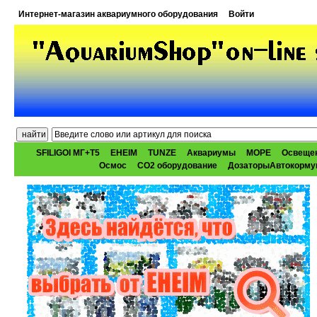
Интернет-магазин аквариумного оборудования
Войти
SFILIGOI МГ+Т5
EHEIM
TUNZE
Аквариумы
МОРЕ
Освеще
Осмос
CO2 оборудование
ДозаторыАвтокорму