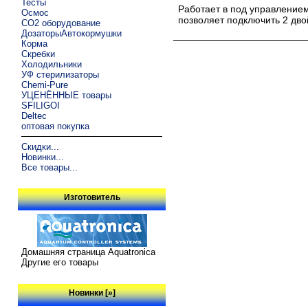
Тесты
Работает в под управление
Осмос
позволяет подключить 2 дв
CO2 оборудование
ДозаторыАвтокормушки
Корма
Скребки
Холодильники
УФ стерилизаторы
Chemi-Pure
УЦЕНЁННЫЕ товары
SFILIGOI
Deltec
оптовая покупка
Скидки...
Новинки...
Все товары...
Изготовитель
Домашняя страница Aquatronica
Другие его товары
Новинки [»]