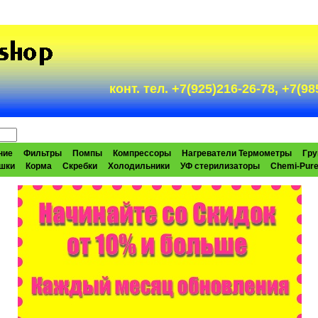
конт. тел. +7(925)216-26-78, +7(
ние
Фильтры
Помпы
Компрессоры
Нагреватели Термометры
Гру
шки
Корма
Скребки
Холодильники
УФ стерилизаторы
Chemi-Pur