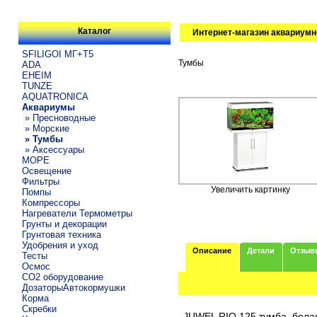
Каталог
Интернет-магазин аквариумн
SFILIGOI МГ+Т5
Тумбы
ADA
EHEIM
TUNZE
AQUATRONICA
Аквариумы
» Пресноводные
» Морские
» Тумбы
» Аксессуары
МОРЕ
Освещение
Фильтры
Увеличить картинку
Помпы
Компрессоры
Нагреватели Термометры
Грунты и декорации
Грунтовая техника
Удобрения и уход
Описание
Детали
Отзыв
Тесты
Осмос
CO2 оборудование
ДозаторыАвтокормушки
Корма
Скребки
JUWEL RIO 125 тумба, белая