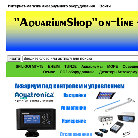
Интернет-магазин аквариумного оборудования
Войти
SFILIGOI МГ+Т5
EHEIM
TUNZE
Аквариумы
МОРЕ
Освеще
Осмос
CO2 оборудование
ДозаторыАвтокорму