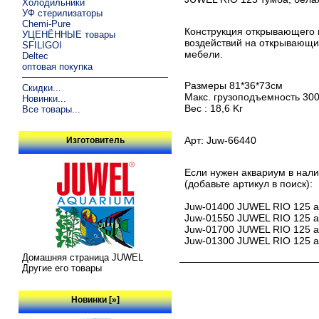
Холодильники
УФ стерилизаторы
Chemi-Pure
Конструкция открывающего м
УЦЕНЁННЫЕ товары
воздействий на открывающи
SFILIGOI
мебели.
Deltec
оптовая покупка
Размеры 81*36*73см
Скидки...
Макс. грузоподъемность 300
Новинки...
Вес : 18,6 Kг
Все товары...
Арт: Juw-66440
Изготовитель
Если нужен аквариум в нал
(добавьте артикул в поиск):
Juw-01400 JUWEL RIO 125 акв
Juw-01550 JUWEL RIO 125 акв
Juw-01700 JUWEL RIO 125 ак
Juw-01300 JUWEL RIO 125 акв
Домашняя страница JUWEL
Другие его товары
Новинки [»]