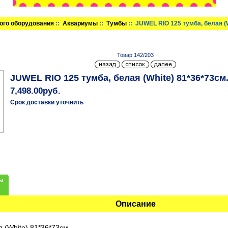
ого оборудования
::
Аквариумы
::
Тумбы
:: JUWEL RIO 125 тумба, белая (
Товар 142/203
JUWEL RIO 125 тумба, белая (White) 81*36*73см
7,498.00руб.
Срок доставки уточнить
ы
Описание
 (White) 81*36*73см