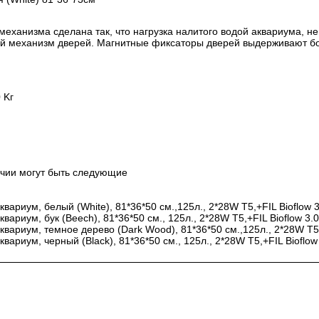
еханизма сделана так, что нагрузка налитого водой аквариума, н
й механизм дверей. Магнитные фиксаторы дверей выдерживают бо
 Kг
ичии могут быть следующие
ариум, белый (White), 81*36*50 см.,125л., 2*28W Т5,+FIL Bioflow 3
ариум, бук (Beech), 81*36*50 см., 125л., 2*28W Т5,+FIL Bioflow 3.
вариум, темное дерево (Dark Wood), 81*36*50 см.,125л., 2*28W Т5,
ариум, черный (Black), 81*36*50 см., 125л., 2*28W Т5,+FIL Bioflow