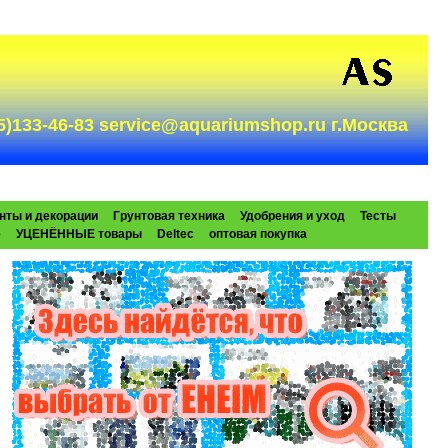
985)133-46-83 service@aquariumshop.ru г.Москва
нты и декорации
Грунтовая техника
Удобрения и уход
Тесты
e
УЦЕНЁННЫЕ товары
Deltec
оптовая покупка