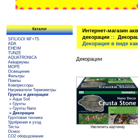
Каталог
Интернет-магазин ак
декорации
::
Декора
SFILIGOI МГ+Т5
Декорация в виде кам
ADA
EHEIM
TUNZE
AQUATRONICA
Декорации
Аквариумы
МОРЕ
Освещение
Фильтры
Помпы
Компрессоры
Нагреватели Термометры
Грунты и декорации
» Aqua Soil
» Грунты
» Грунты Nano
» Декорации
Грунтовая техника
Удобрения и уход
Тесты
Увеличить картинку
Осмос
CO2 оборудование