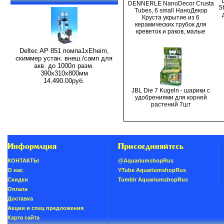
DENNERLE NanoDecor Crusta
S
Tubes, 6 small НаноДекор
Круста укрытие из 6
керамических трубок для
креветок и раков, малые
Deltec AP 851 помпа1xEheim,
скиммер устан. внеш./самп для
акв. до 1000л разм.
390х310х800мм
14,490.00руб.
JBL Die 7 Kugeln - шарики с
удобрениями для корней
растений 7шт
Информация
Присоединяйтесь
КОНТАКТЫ
@AquariumshopRus
О нас
YTube AquariumshopRus
Скидки
Tumblr AquariumshopRus
Oплатa
Доставка
Акции и спец предложения
Карта сайта