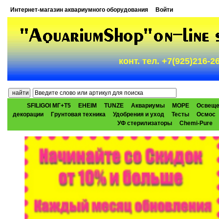
Интернет-магазин аквариумного оборудования
Войти
конт. тел. +7(925)216-
SFILIGOI МГ+Т5
EHEIM
TUNZE
Аквариумы
МОРЕ
Освеще
декорации
Грунтовая техника
Удобрения и уход
Тесты
Осмос
УФ стерилизаторы
Chemi-Pure