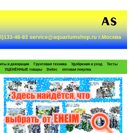
985)133-46-83 service@aquariumshop.ru г.Москва
нты и декорации
Грунтовая техника
Удобрения и уход
Тесты
e
УЦЕНЁННЫЕ товары
Deltec
оптовая покупка