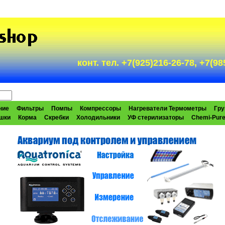
конт. тел. +7(925)216-26-78, +7(
ние
Фильтры
Помпы
Компрессоры
Нагреватели Термометры
Гру
шки
Корма
Скребки
Холодильники
УФ стерилизаторы
Chemi-Pur