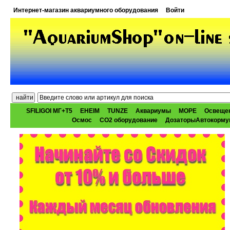
Интернет-магазин аквариумного оборудования
Войти
SFILIGOI МГ+Т5
EHEIM
TUNZE
Аквариумы
МОРЕ
Освеще
Осмос
CO2 оборудование
ДозаторыАвтокорму