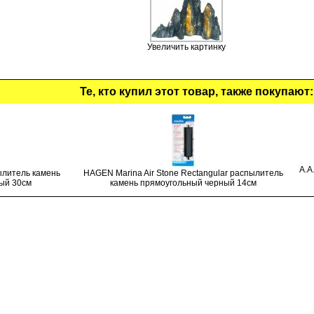
Увеличить картинку
Те, кто купил этот товар, также покупают:
A.A
ылитель камень
HAGEN Marina Air Stone Rectangular распылитель
ый 30см
камень прямоугольный черный 14см