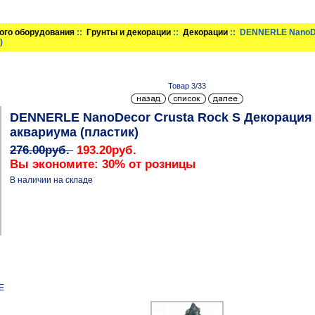
ого оборудования
::
Грунты и декорации
::
Декорации
:: DENNERLE NanoDe
)
Товар 3/33
DENNERLE NanoDecor Crusta Rock S Декорация 
аквариума (пластик)
276.00руб.
193.20руб.
Вы экономите: 30% от розницы
В наличии на складе
E