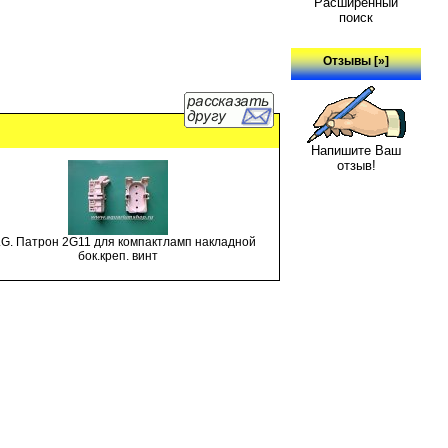
Расширенный
поиск
Отзывы [»]
Напишите Ваш
отзыв!
.G. Патрон 2G11 для компактламп накладной
бок.креп. винт