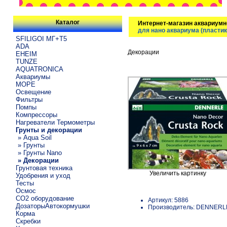
Каталог
Интернет-магазин аквариумн
для нано аквариума (пластик
SFILIGOI МГ+Т5
ADA
Декорации
EHEIM
TUNZE
AQUATRONICA
Аквариумы
МОРЕ
Освещение
Фильтры
Помпы
Компрессоры
Нагреватели Термометры
Грунты и декорации
» Aqua Soil
» Грунты
» Грунты Nano
» Декорации
Грунтовая техника
Увеличить картинку
Удобрения и уход
Тесты
Осмос
CO2 оборудование
Артикул: 5886
ДозаторыАвтокормушки
Производитель: DENNERL
Корма
Скребки