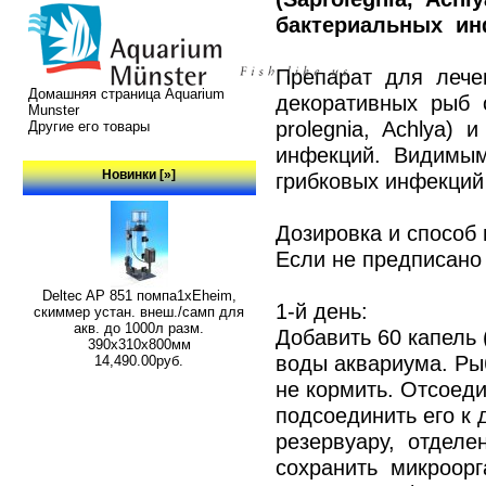
бактериальных инф
Препарат для лече
Домашняя страница Aquarium
декоративных рыб 
Munster
prolegnia, Achlya)
Другие его товары
инфекций. Видимы
Новинки [»]
грибковых инфекций
Дозировка и способ
Если не предписано
Deltec AP 851 помпа1xEheim,
1-й день:
скиммер устан. внеш./самп для
акв. до 1000л разм.
Добавить 60 капель
390х310х800мм
воды аквариума. Ры
14,490.00руб.
не кормить. Отсоеди
подсоединить его к 
резервуару, отдел
сохранить микроор