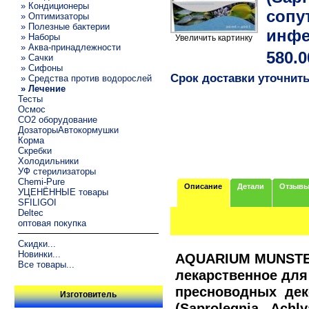
» Кондиционеры
сопу
» Оптимизаторы
» Полезные бактерии
инфе
» Наборы
Увеличить картинку
» Аква-принадлежности
580.0
» Сачки
» Сифоны
Срок доставки уточнит
» Средства против водорослей
» Лечение
Тесты
Осмос
CO2 оборудование
ДозаторыАвтокормушки
Корма
Скребки
Холодильники
УФ стерилизаторы
Chemi-Pure
Описание
Детали
Отзыв
УЦЕНЁННЫЕ товары
SFILIGOI
Deltec
оптовая покупка
Скидки...
Новинки...
AQUARIUM MUNSTE
Все товары...
лекарственное дл
пресноводных дек
Изготовитель
(Saprolegnia, Achl