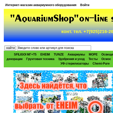
Интернет-магазин аквариумного оборудования
Войти
конт. тел. +7(925)216-
SFILIGOI МГ+Т5
EHEIM
TUNZE
Аквариумы
МОРЕ
Освеще
декорации
Грунтовая техника
Удобрения и уход
Тесты
Осмос
УФ стерилизаторы
Chemi-Pure