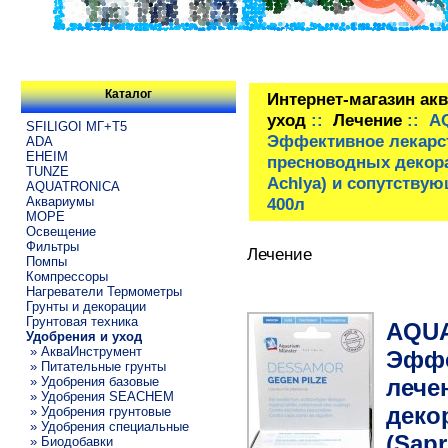
Каталог
Интернет-магазин ак
уход
::
Лечение
:: A
SFILIGOI МГ+Т5
Эффективное лекарст
ADA
EHEIM
пресноводных декора
TUNZE
Achlya) и сопутству
AQUATRONICA
Аквариумы
400л
МОРЕ
Освещение
Фильтры
Лечение
Помпы
Компрессоры
Нагреватели Термометры
Грунты и декорации
Грунтовая техника
AQU
Удобрения и уход
» АкваИнструмент
Эффе
» Питательные грунты
лече
» Удобрения базовые
» Удобрения SEACHEM
деко
» Удобрения грунтовые
» Удобрения специальные
(Sapr
» Биодобавки