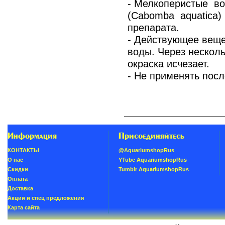
- Мелкоперистые в
(Cabomba aquatica) 
препарата.
- Действующее веще
воды. Через нескол
окраска исчезает.
- Не применять посл
Информация
Присоединяйтесь
КОНТАКТЫ
@AquariumshopRus
О нас
YTube AquariumshopRus
Скидки
Tumblr AquariumshopRus
Oплатa
Доставка
Акции и спец предложения
Карта сайта