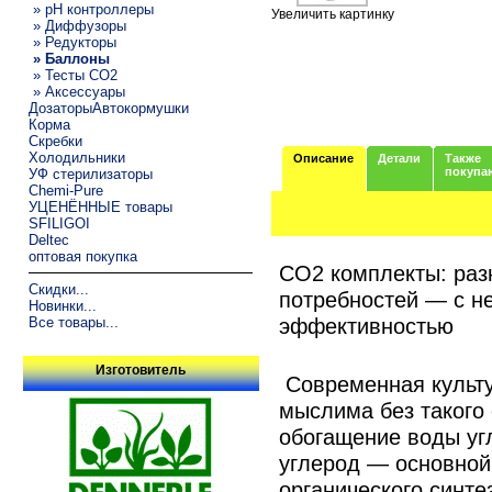
» pH контроллеры
Увеличить картинку
» Диффузоры
» Редукторы
» Баллоны
» Тесты CO2
» Аксессуары
ДозаторыАвтокормушки
Корма
Скребки
Холодильники
Описание
Детали
Также
покупа
УФ стерилизаторы
Chemi-Pure
УЦЕНЁННЫЕ товары
SFILIGOI
Deltec
оптовая покупка
CO2 комплекты: раз
Скидки...
потребностей — с н
Новинки...
эффективностью
Все товары...
Изготовитель
Современная культу
мыслима без такого 
обогащение воды уг
углерод — основной
органического синте