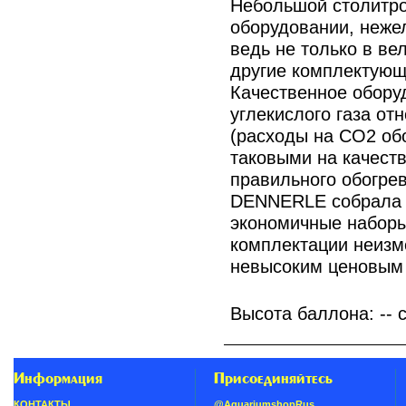
Небольшой столитро
оборудовании, неже
ведь не только в ве
другие комплектующ
Качественное обору
углекислого газа от
(расходы на CO2 об
таковыми на качест
правильного обогрев
DENNERLE собрала 
экономичные наборы
комплектации неизм
невысоким ценовым
Высота баллона: -- 
Информация
Присоединяйтесь
КОНТАКТЫ
@AquariumshopRus