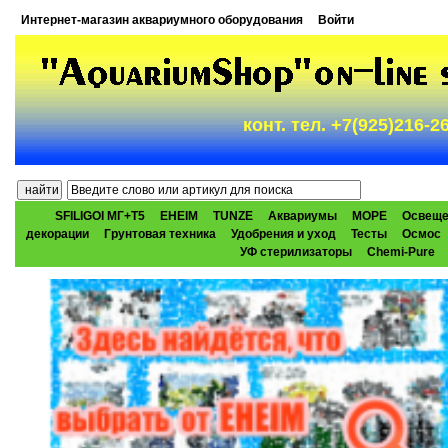
Интернет-магазин аквариумного оборудования
Войти
конт. тел. +7(925)216-
SFILIGOI МГ+Т5
EHEIM
TUNZE
Аквариумы
МОРЕ
Освеще
декорации
Грунтовая техника
Удобрения и уход
Тесты
Осмос
УФ стерилизаторы
Chemi-Pure