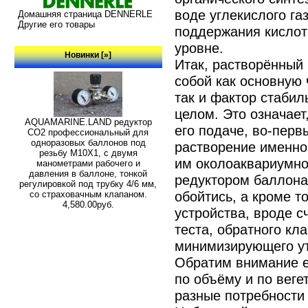
воде углекислого г
Домашняя страница DENNERLE
Другие его товары
поддержания кислот
уровне.
Новинки [»]
Итак, растворённый 
собой как основную
так и фактор стабил
целом. Это означает
AQUAMARINE.LAND редуктор
его подаче, во-перв
СО2 профессиональный для
одноразовых баллонов под
растворение именно
резьбу M10X1, с двумя
им околоаквариумно
манометрами рабочего и
давления в баллоне, тонкой
редуктором баллона
регулировкой под трубку 4/6 мм,
обойтись, а кроме т
со страховачным клапаном.
4,580.00руб.
устройства, вроде с
теста, обратного кл
минимизирующего ут
Обратим внимание е
по объёму и по вег
разные потребности