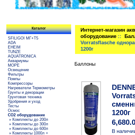
Каталог
Интернет-магазин ак
оборудование
::
Бал
SFILIGOI МГ+Т5
Vorratsflasche одно
ADA
EHEIM
1200г
TUNZE
AQUATRONICA
Аквариумы
Баллоны
МОРЕ
Освещение
Фильтры
Помпы
Компрессоры
DENNE
Нагреватели Термометры
Грунты и декорации
Vorra
Грунтовая техника
Удобрения и уход
сменн
Тесты
Осмос
1200г
CO2 оборудование
» Комплекты до 200л
6,680.
» Комплекты до 300л
» Комплекты до 600л
В наличи
» Комплекты 1000л +