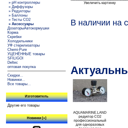
» pH контроллеры
Увеличить картинку
» Диффузоры
» Редукторы
» Баллоны
» Тесты CO2
В наличии на 
» Аксессуары
ДозаторыАвтокормушки
Корма
Скребки
Холодильники
УФ стерилизаторы
Chemi-Pure
УЦЕНЁННЫЕ товары
SFILIGOI
Deltec
Актуальны
оптовая покупка
Скидки...
Новинки...
Все товары...
Изготовитель
Другие его товары
AQUAMARINE.LAND
редуктор СО2
Новинки [»]
профессиональный
для одноразовых