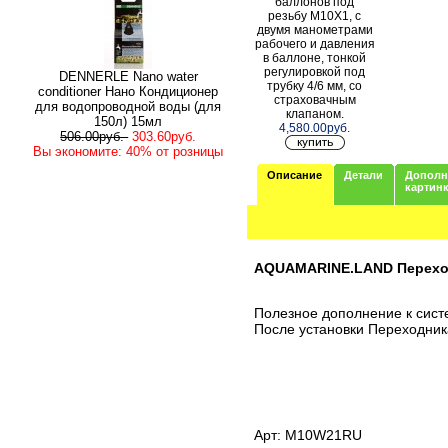
баллонов под
резьбу M10X1, с
двумя манометрами
рабочего и давления
в баллоне, тонкой
регулировкой под
DENNERLE Nano water
трубку 4/6 мм, со
conditioner Нано Кондиционер
страховачным
для водопроводной воды (для
клапаном.
150л) 15мл
4,580.00руб.
506.00руб.
303.60руб.
Вы экономите: 40% от розницы
Описание
Детали
Дополн
картин
AQUAMARINE.LAND Переходн
Полезное дополнение к сист
После установки Переходник
Арт: M10W21RU