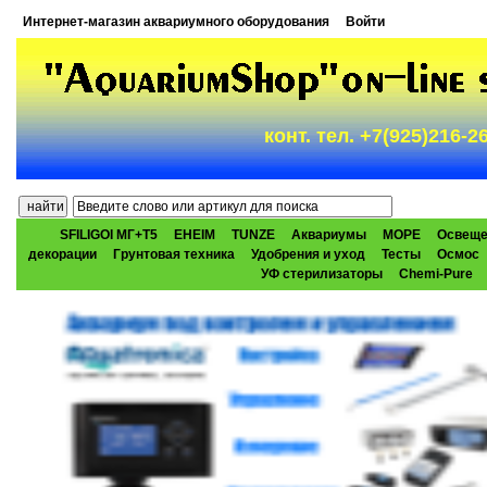
Интернет-магазин аквариумного оборудования
Войти
конт. тел. +7(925)216-
SFILIGOI МГ+Т5
EHEIM
TUNZE
Аквариумы
МОРЕ
Освеще
декорации
Грунтовая техника
Удобрения и уход
Тесты
Осмос
УФ стерилизаторы
Chemi-Pure