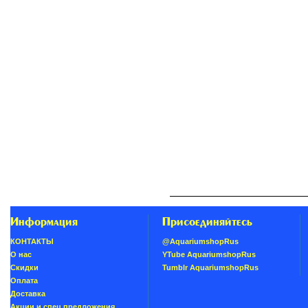
Информация
Присоединяйтесь
КОНТАКТЫ
@AquariumshopRus
О нас
YTube AquariumshopRus
Скидки
Tumblr AquariumshopRus
Oплатa
Доставка
Акции и спец предложения