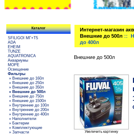
Каталог
Интернет-магазин ак
Внешние до 500л
:: H
SFILIGOI МГ+Т5
до 400л
ADA
EHEIM
TUNZE
AQUATRONICA
Внешние до 500л
Аквариумы
МОРЕ
Освещение
Фильтры
» Внешние до 160л
» Внешние до 250л
» Внешние до 350л
» Внешние до 500л
» Внешние до 750л
» Внешние до 1500л
» Внутренние до 100л
» Внутренние до 200л
» Внутренние до 400л
» Наполнители
» Бактерии
» Комплектующие
Увеличить картинку
» Запчасти