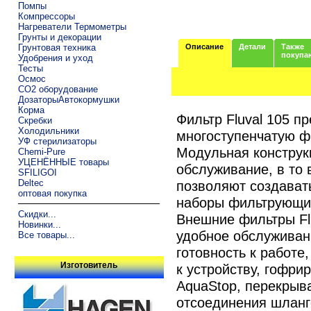
Помпы
Компрессоры
Нагреватели Термометры
Грунты и декорации
Грунтовая техника
Описание
Детали
Также
покупа
Удобрения и уход
Тесты
Осмос
CO2 оборудование
ДозаторыАвтокормушки
Корма
Фильтр Fluval 105 п
Скребки
Холодильники
многоступенчатую ф
УФ стерилизаторы
Модульная конструк
Chemi-Pure
УЦЕНЁННЫЕ товары
обслуживание, в то 
SFILIGOI
Deltec
позволяют создавать
оптовая покупка
наборы фильтрующи
Скидки...
Внешние фильтры Flu
Новинки...
удобное обслуживан
Все товары...
готовность к работе
Изготовитель
к устройству, гофри
AquaStop, перекрыв
отсоединения шланг