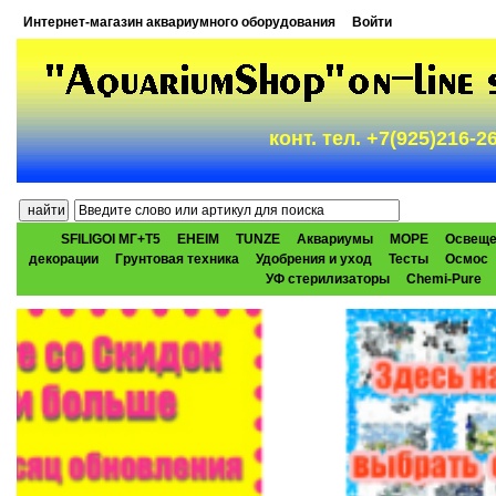
Интернет-магазин аквариумного оборудования
Войти
конт. тел. +7(925)216-
SFILIGOI МГ+Т5
EHEIM
TUNZE
Аквариумы
МОРЕ
Освеще
декорации
Грунтовая техника
Удобрения и уход
Тесты
Осмос
УФ стерилизаторы
Chemi-Pure