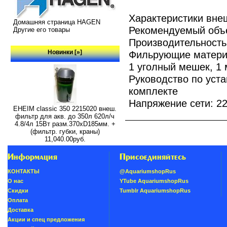
Характеристики внеш
Домашняя страница HAGEN
Рекомендуемый объе
Другие его товары
Производительность 
Новинки [»]
Фильрующие материа
1 уголный мешек, 1
Руководство по уст
комплекте
Напряжение сети: 2
EHEIM classic 350 2215020 внеш.
фильтр для акв. до 350л 620л/ч
4.8/4л 15Вт разм.370хD185мм. +
(фильтр. губки, краны)
11,040.00руб.
Информация
Присоединяйтесь
КОНТАКТЫ
@AquariumshopRus
О нас
YTube AquariumshopRus
Скидки
Tumblr AquariumshopRus
Oплатa
Доставка
Акции и спец предложения