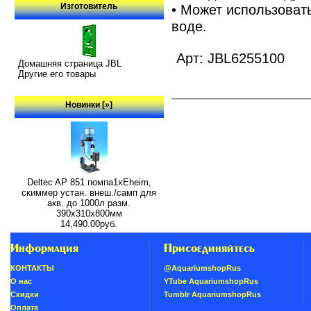
Изготовитель
• Может использовать
воде.
Арт: JBL6255100
Домашняя страница JBL
Другие его товары
Новинки [»]
Deltec AP 851 помпа1xEheim,
скиммер устан. внеш./самп для
акв. до 1000л разм.
390х310х800мм
14,490.00руб.
Информация
Присоединяйтесь
КОНТАКТЫ
@AquariumshopRus
О нас
YTube AquariumshopRus
Скидки
Tumblr AquariumshopRus
Oплатa