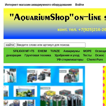
Интернет-магазин аквариумного оборудования
Войти
конт. тел. +7(925)216-
SFILIGOI МГ+Т5
EHEIM
TUNZE
Аквариумы
МОРЕ
Освеще
декорации
Грунтовая техника
Удобрения и уход
Тесты
Осмос
УФ стерилизаторы
Chemi-Pure