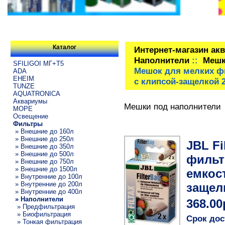
Каталог
Интернет-магазин ак
Наполнители
::
Мешк
SFILIGOI МГ+Т5
Мешок для мелких фи
ADA
EHEIM
с клипсой-защелкой 
TUNZE
AQUATRONICA
Аквариумы
Мешки под наполнители
МОРЕ
Освещение
Фильтры
» Внешние до 160л
» Внешние до 250л
JBL Fi
» Внешние до 350л
» Внешние до 500л
фильт
» Внешние до 750л
» Внешние до 1500л
емкост
» Внутренние до 100л
» Внутренние до 200л
защел
» Внутренние до 400л
» Наполнители
368.00
» Предфильтрация
» Биофильтрация
Срок дос
» Тонкая фильтрация