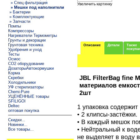
» Спец фильтрация
Увеличить картинку
» Мешки под наполнители
» Бактерии
» Комплектующие
» Запчасти
Помпы
Компрессоры
Нагреватели Термометры
Грунты и декорации
Грунтовая техника
Описание
Детали
Также
покупа
Удобрения и уход
Тесты
Осмос
CO2 оборудование
ДозаторыАвтокормушки
Корма
JBL FilterBag fin
Скребки
Холодильники
материалов емкост
УФ стерилизаторы
2шт
Chemi-Pure
УЦЕНЁННЫЕ товары
SFILIGOI
1 упаковка содержит
Deltec
оптовая покупка
• 2 клипсы-застёжки.
Скидки...
• В каждый мешок по
Новинки...
• Нейтральный к вод
Все товары...
не выделяет в воду 