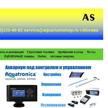
985)133-46-83 service@aquariumshop.ru г.Москва
нты и декорации
Грунтовая техника
Удобрения и уход
Тесты
e
УЦЕНЁННЫЕ товары
Deltec
оптовая покупка