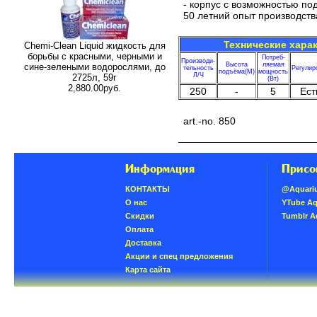
- корпус с возможностью п
50 летний опыт производств
Технические хара
Chemi-Clean Liquid жидкость для
борьбы с красными, черными и
Потреб-
Производи-
Высота
ляемая
сине-зелеными водорослями, до
тельность
Регулир
подъёма(М)
мощность
Л/Ч
2725л, 59г
(Вт)
2,880.00руб.
250
-
5
Ест
art.-no. 850
Информация
Присо
КОНТАКТЫ
@Aquari
О нас
YTube A
Скидки
Tumblr 
Oплатa
Доставка
Акции и спец предложения
Карта сайта