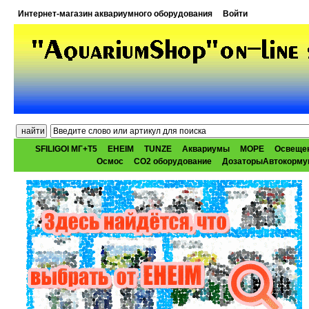
Интернет-магазин аквариумного оборудования
Войти
SFILIGOI МГ+Т5
EHEIM
TUNZE
Аквариумы
МОРЕ
Освеще
Осмос
CO2 оборудование
ДозаторыАвтокорму