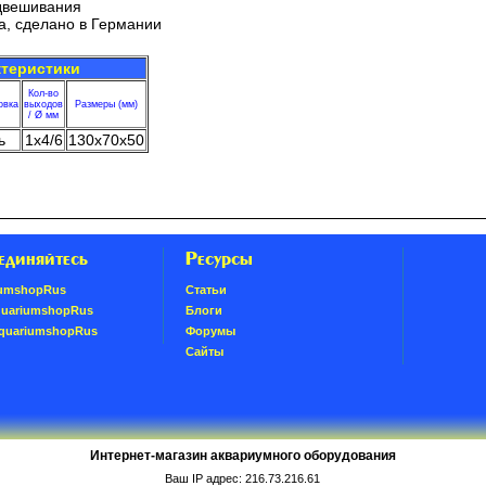
одвешивания
а, сделано в Германии
ктеристики
Кол-во
овка
выходов
Размеры (мм)
/ Ø мм
ь
1x4/6
130x70x50
единяйтесь
Ресурсы
umshopRus
Статьи
quariumshopRus
Блоги
AquariumshopRus
Форумы
Сайты
Интернет-магазин аквариумного оборудования
Ваш IP адрес: 216.73.216.61