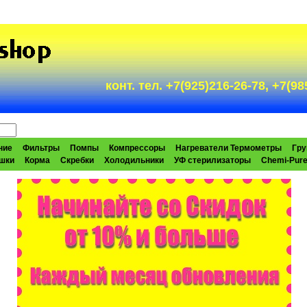
конт. тел. +7(925)216-26-78, +7(
ние
Фильтры
Помпы
Компрессоры
Нагреватели Термометры
Гру
шки
Корма
Скребки
Холодильники
УФ стерилизаторы
Chemi-Pur