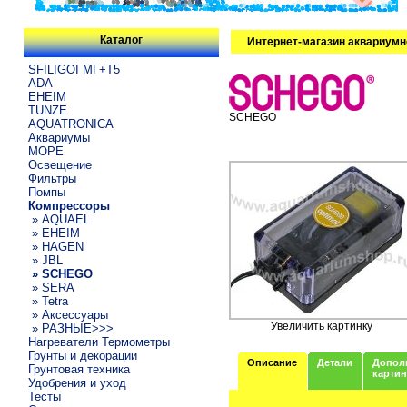
Каталог
Интернет-магазин аквариумн
SFILIGOI МГ+Т5
ADA
EHEIM
TUNZE
SCHEGO
AQUATRONICA
Аквариумы
МОРЕ
Освещение
Фильтры
Помпы
Компрессоры
» AQUAEL
» EHEIM
» HAGEN
» JBL
» SCHEGO
» SERA
» Tetra
» Аксессуары
Увеличить картинку
» РАЗНЫЕ>>>
Нагреватели Термометры
Грунты и декорации
Описание
Детали
Допол
Грунтовая техника
карти
Удобрения и уход
Тесты