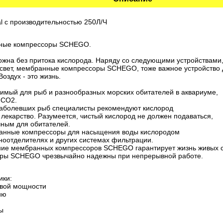
 с производительностью 250Л/Ч
нные компрессоры SCHEGO.
ожна без притока кислорода. Наряду со следующими устройствами
 свет, мембранные компрессоры SCHEGO, тоже важное устройство д
оздух - это жизнь.
имый для рыб и разнообразных морских обитателей в аквариуме,
 CO2.
заболевших рыб специалисты рекомендуют кислород
 лекарство. Разумеется, чистый кислород не должен подаваться,
ичным для обитателей.
нные компрессоры для насыщения воды кислородом
ноотделителях и других системах фильтрации.
ние мембранных компрессоров SCHEGO гарантирует жизнь живых с
ры SCHEGO чрезвычайно надежны при непрерывной работе.
ики:
 свой мощности
ию
ы