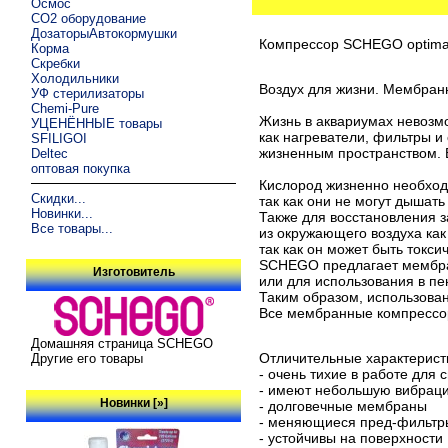
Осмос
CO2 оборудование
ДозаторыАвтокормушки
Компрессор SCHEGO optimal
Корма
Скребки
Холодильники
Воздух для жизни. Мембра
УФ стерилизаторы
Chemi-Pure
Жизнь в аквариумах невозм
УЦЕНЁННЫЕ товары
как нагреватели, фильтры и
SFILIGOI
жизненным пространством. В
Deltec
оптовая покупка
Кислород жизненно необход
Скидки...
так как они не могут дышать
Новинки...
Также для восстановления 
Все товары...
из окружающего воздуха как
так как он может быть токс
SCHEGO предлагает мембра
Изготовитель
или для использования в пе
Таким образом, использова
Все мембранные компрессо
Домашняя страница SCHEGO
Отличительные характерист
Другие его товары
- очень тихие в работе для
- имеют небольшую вибрац
Новинки [»]
- долговечные мембраны
- меняющиеся пред-фильтр
- устойчивы на поверхности