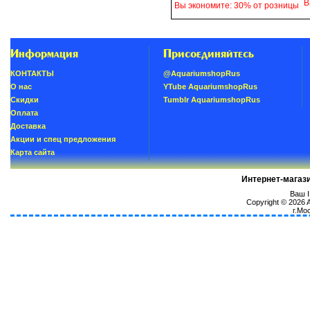
В
Вы экономите: 30% от розницы
Информация
Присоединяйтесь
КОНТАКТЫ
@AquariumshopRus
О нас
YTube AquariumshopRus
Скидки
Tumblr AquariumshopRus
Oплатa
Доставка
Акции и спец предложения
Карта сайта
Интернет-магаз
Ваш I
Copyright © 2026
г.Мо