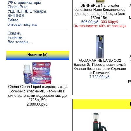
УФ стерилизаторы
DENNERLE Nano water
Chemi-Pure
conditioner Нано Кондиционер
УЦЕНЁННЫЕ товары
для водопроводной воды (для
SFILIGOI
150л) 15мл
М
Deltec
506.00руб.
303.60руб.
оптовая покупка
Вы экономите: 40% от розницы
Скидки...
Новинки...
Все товары...
Новинки [»]
AQUAMARINE.LAND CO2
баллон 2л Перезаправляемый
Клапан безопасности Сделано
в Германии
7,728.00руб.
р
Chemi-Clean Liquid жидкость для
борьбы с красными, черными и
сине-зелеными водорослями, до
2725л, 59г
2,880.00руб.