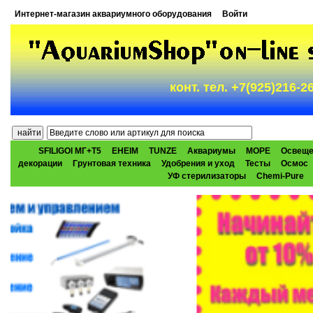
Интернет-магазин аквариумного оборудования
Войти
конт. тел. +7(925)216-
SFILIGOI МГ+Т5
EHEIM
TUNZE
Аквариумы
МОРЕ
Освеще
декорации
Грунтовая техника
Удобрения и уход
Тесты
Осмос
УФ стерилизаторы
Chemi-Pure