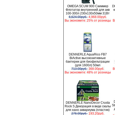
OMEGA SCUM 900 Скиммер
D
Флотатор внутренний для акв
100-300л 230х130х50мм 31Вт
6,624.00руб.
4,968.00руб.
Вы экономите: 25% от розницы
В
DENNERLE AquaRico FB7
BiActive высокоактивные
бактерии для биофильтрации
(для 1600л) 50мл
713.00руб.
368.00руб.
В
Вы экономите: 48% от розницы
DENNERLE NanoDecor Crusta
S
Rock S Декорация в виде скалы
для нано аквариума (пластик)
276.00руб.
193.20руб.