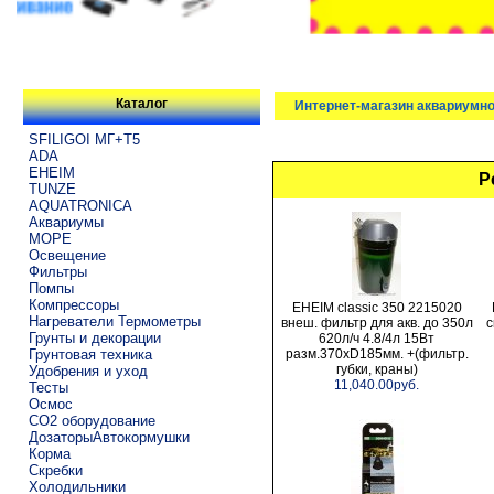
Каталог
Интернет-магазин аквариумно
SFILIGOI МГ+Т5
ADA
EHEIM
Р
TUNZE
AQUATRONICA
Аквариумы
МОРЕ
Освещение
Фильтры
Помпы
Компрессоры
EHEIM classic 350 2215020
Нагреватели Термометры
внеш. фильтр для акв. до 350л
с
Грунты и декорации
620л/ч 4.8/4л 15Вт
Грунтовая техника
разм.370хD185мм. +(фильтр.
губки, краны)
Удобрения и уход
11,040.00руб.
Тесты
Осмос
CO2 оборудование
ДозаторыАвтокормушки
Корма
Скребки
Холодильники