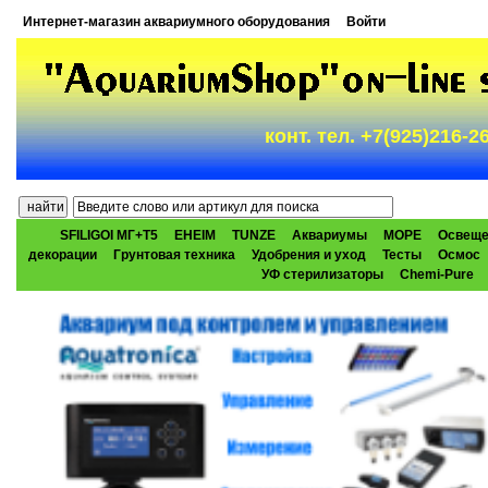
Интернет-магазин аквариумного оборудования
Войти
конт. тел. +7(925)216-
SFILIGOI МГ+Т5
EHEIM
TUNZE
Аквариумы
МОРЕ
Освеще
декорации
Грунтовая техника
Удобрения и уход
Тесты
Осмос
УФ стерилизаторы
Chemi-Pure