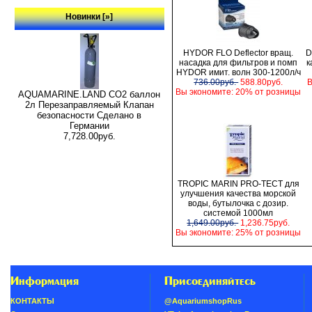
Новинки [»]
HYDOR FLO Deflector вращ.
D
насадка для фильтров и помп
к
HYDOR имит. волн 300-1200л/ч
736.00руб.
588.80руб.
В
Вы экономите: 20% от розницы
AQUAMARINE.LAND CO2 баллон
2л Перезаправляемый Клапан
безопасности Сделано в
Германии
7,728.00руб.
TROPIC MARIN PRO-TECT для
улучшения качества морской
воды, бутылочка с дозир.
системой 1000мл
1,649.00руб.
1,236.75руб.
Вы экономите: 25% от розницы
Информация
Присоединяйтесь
КОНТАКТЫ
@AquariumshopRus