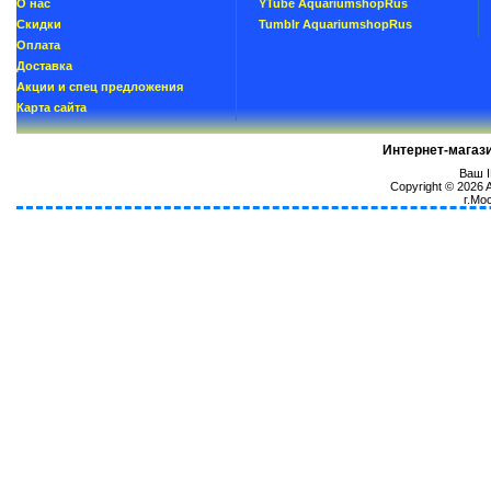
О нас
YTube AquariumshopRus
Скидки
Tumblr AquariumshopRus
Oплатa
Доставка
Акции и спец предложения
Карта сайта
Интернет-магаз
Ваш I
Copyright © 2026
г.Мо