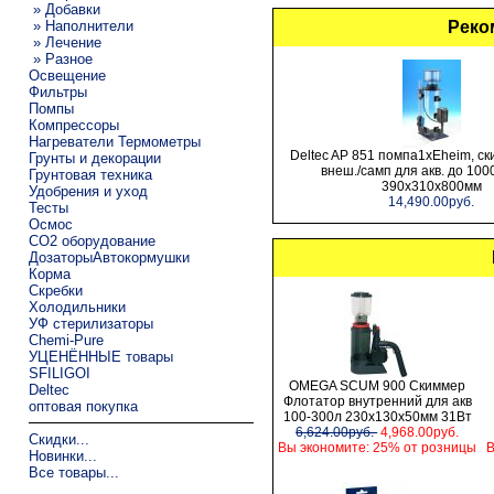
» Добавки
» Наполнители
Реко
» Лечение
» Разное
Освещение
Фильтры
Помпы
Компрессоры
Нагреватели Термометры
Deltec AP 851 помпа1xEheim, ск
Грунты и декорации
внеш./самп для акв. до 100
Грунтовая техника
390х310х800мм
Удобрения и уход
14,490.00руб.
Тесты
Осмос
CO2 оборудование
ДозаторыАвтокормушки
Корма
Скребки
Холодильники
УФ стерилизаторы
Chemi-Pure
УЦЕНЁННЫЕ товары
SFILIGOI
OMEGA SCUM 900 Скиммер
Deltec
Флотатор внутренний для акв
оптовая покупка
100-300л 230х130х50мм 31Вт
6,624.00руб.
4,968.00руб.
Скидки...
Вы экономите: 25% от розницы
В
Новинки...
Все товары...