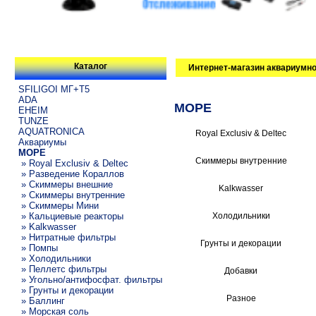
Каталог
Интернет-магазин аквариумно
SFILIGOI МГ+Т5
ADA
МОРЕ
EHEIM
TUNZE
AQUATRONICA
Royal Exclusiv & Deltec
Аквариумы
МОРЕ
Скиммеры внутренние
» Royal Exclusiv & Deltec
» Разведение Кораллов
» Скиммеры внешние
Kalkwasser
» Скиммеры внутренние
» Скиммеры Мини
» Кальциевые реакторы
Холодильники
» Kalkwasser
» Нитратные фильтры
Грунты и декорации
» Помпы
» Холодильники
» Пеллетс фильтры
Добавки
» Угольно/антифосфат. фильтры
» Грунты и декорации
Разное
» Баллинг
» Морская соль