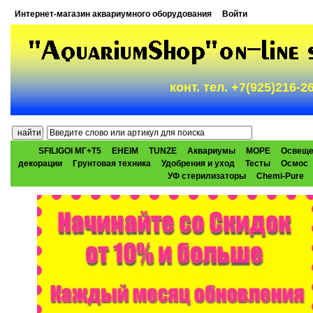
Интернет-магазин аквариумного оборудования
Войти
конт. тел. +7(925)216-
SFILIGOI МГ+Т5
EHEIM
TUNZE
Аквариумы
МОРЕ
Освеще
декорации
Грунтовая техника
Удобрения и уход
Тесты
Осмос
УФ стерилизаторы
Chemi-Pure