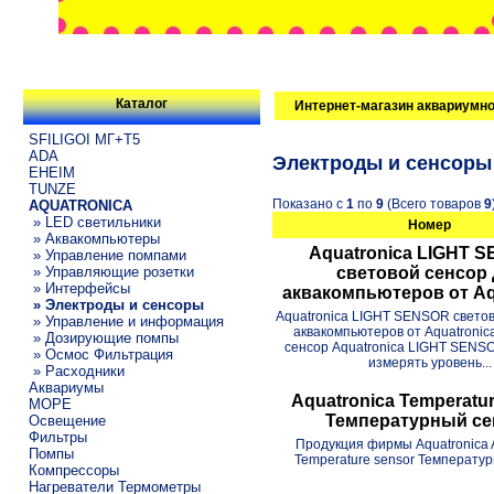
Каталог
Интернет-магазин аквариумно
SFILIGOI МГ+Т5
ADA
Электроды и сенсоры
EHEIM
TUNZE
Показано с
1
по
9
(Всего товаров
9
AQUATRONICA
» LED светильники
Номер
» Аквакомпьютеры
Aquatronica LIGHT 
» Управление помпами
» Управляющие розетки
световой сенсор 
» Интерфейсы
аквакомпьютеров от Aq
» Электроды и сенсоры
Aquatronica LIGHT SENSOR светов
» Управление и информация
аквакомпьютеров от Aquatroni
» Дозирующие помпы
сенсор Aquatronica LIGHT SENS
» Осмос Фильтрация
измерять уровень...
» Расходники
Аквариумы
Aquatronica Temperatu
МОРЕ
Температурный се
Освещение
Фильтры
Продукция фирмы Aquatronica 
Помпы
Temperature sensor Температу
Компрессоры
Нагреватели Термометры