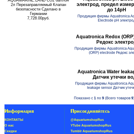
AQUAMARINE.LAND CO2 баллон
электрод, предел измер
2л Перезаправляемый Клапан
безопасности Сделано в
до 14pH
Германии
Продукция фирмы Aquatronica Aq
7,728.00руб.
Electrode рН электро
Aquatronica Redox (ORP)
Редокс электр
Продукция фирмы Aquatronica Aqu
(ORP) electrode Редокс эл
Aquatronica Water leaka
Датчик утечки в
Продукция фирмы Aquatronica Aqu
leakage sensor Датчик утеч
Показано с
1
по
9
(Всего товаров
9
Информация
Присоединяйтесь
КОНТАКТЫ
@AquariumshopRus
О нас
YTube AquariumshopRus
Скидки
Tumblr AquariumshopRus