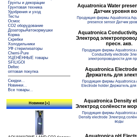
Грунты и декорации
Aquatronica Water prese
Грунтовая техника
Датчик уровня в
Удобрения и уход
Тесты
Продукция фирмы Aquatronica Aqu
Осмос
presence sensor Датчик уро
CO2 оборудование
ДозаторыАвтокормушки
Aquatronica Conductivity
Корма
Электрод электропрово
Скребки
пресн. акв.
Холодильники
УФ стерилизаторы
Продукция фирмы Aquatronica 
Chemi-Pure
Conductivity electrode Эл
УЦЕНЁННЫЕ товары
электропроводности для пр
SFILIGOI
Deltec
Aquatronica Electrode
оптовая покупка
Держатель для элек
Скидки...
Продукция фирмы Aquatronica 
Новинки...
Electrode holder Держатель для
Все товары...
Aquatronica Density e
Новинки [»]
Электрод солёности мо
Продукция фирмы Aquatronica 
Density electrode Электрод солё
воды
Aquatronica pH Elect