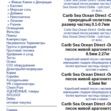
Carib Sea Ocean Direct -Oolite 
» Живые Камни и Декорации
оолитовый песок размер частиц 0
» Баллинг
Sea Ocean Direct Oolite - субстра
» Морская соль
от всех...
» Добавки
Carib Sea Ocean Direct -
» Наполнители
природный оолитовы
» Лечение
размер частиц 0.1-0.7мм 
» Разное
Освещение
Carib Sea Ocean Direct -Oolite 
Фильтры
оолитовый песок размер частиц 0
Помпы
Sea Ocean Direct Oolite - субстра
Компрессоры
от всех...
Нагреватели Термометры
Carib Sea Ocean Direct -O
Грунты и декорации
песок живой арагонито
Грунтовая техника
6.5мм 2.27кг
Удобрения и уход
Тесты
Карибский живой песок с мелким
Осмос
имеющими гладкую яйцевидную фо
CO2 оборудование
более крупные частицы предст
ДозаторыАвтокормушки
кусочки и камни...
Корма
Carib Sea Ocean Direct -O
Скребки
песок живой арагонито
Холодильники
6.5мм 9кг
УФ стерилизаторы
Chemi-Pure
Карибский живой песок с мелким
УЦЕНЁННЫЕ товары
имеющими гладкую яйцевидную фо
SFILIGOI
более крупные частицы предст
Deltec
кусочки и камни...
оптовая покупка
Carib Sea Ocean Direct -O
песок живой арагонито
Скидки...