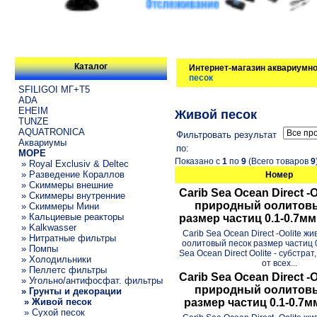
Каталог
Интернет-магазин аквариумно
песок
SFILIGOI МГ+Т5
ADA
EHEIM
Живой песок
TUNZE
AQUATRONICA
Фильтровать результат
Аквариумы
по:
МОРЕ
Показано с
1
по
9
(Всего товаров
9
» Royal Exclusiv & Deltec
» Разведение Кораллов
Номер
» Скиммеры внешние
Carib Sea Ocean Direct -
» Скиммеры внутренние
природный оолитовы
» Скиммеры Мини
» Кальциевые реакторы
размер частиц 0.1-0.7мм 
» Kalkwasser
Carib Sea Ocean Direct -Oolite 
» Нитратные фильтры
оолитовый песок размер частиц 0
» Помпы
Sea Ocean Direct Oolite - субстра
» Холодильники
от всех...
» Пеллетс фильтры
Carib Sea Ocean Direct -
» Угольно/антифосфат. фильтры
природный оолитовы
» Грунты и декорации
» Живой песок
размер частиц 0.1-0.7мм
» Сухой песок