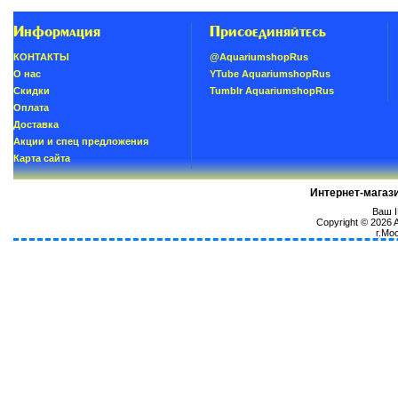
Информация
Присоединяйтесь
КОНТАКТЫ
@AquariumshopRus
О нас
YTube AquariumshopRus
Скидки
Tumblr AquariumshopRus
Oплатa
Доставка
Акции и спец предложения
Карта сайта
Интернет-магаз
Ваш I
Copyright © 2026
г.Мо