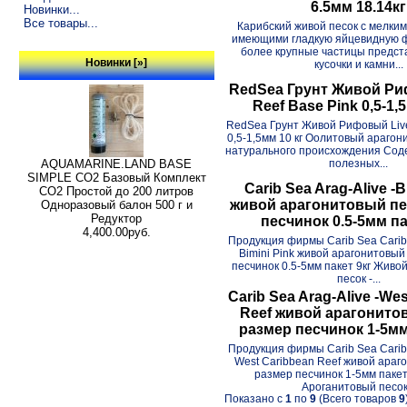
6.5мм 18.14кг
Новинки...
Все товары...
Карибский живой песок с мелким
имеющими гладкую яйцевидную фо
более крупные частицы предст
Новинки [»]
кусочки и камни...
RedSea Грунт Живой Ри
Reef Base Pink 0,5-1,
RedSea Грунт Живой Рифовый Live
0,5-1,5мм 10 кг Оолитовый арагон
натурального происхождения Со
полезных...
AQUAMARINE.LAND BASE
SIMPLE СО2 Базовый Комплект
Carib Sea Arag-Alive -B
СО2 Простой до 200 литров
живой арагонитовый пе
Одноразовый балон 500 г и
Редуктор
песчинок 0.5-5мм па
4,400.00руб.
Продукция фирмы Carib Sea Carib 
Bimini Pink живой арагонитовый
песчинок 0.5-5мм пакет 9кг Живо
песок -...
Carib Sea Arag-Alive -We
Reef живой арагонито
размер песчинок 1-5мм
Продукция фирмы Carib Sea Carib 
West Caribbean Reef живой араг
размер песчинок 1-5мм пакет
Ароганитовый песок.
Показано с
1
по
9
(Всего товаров
9