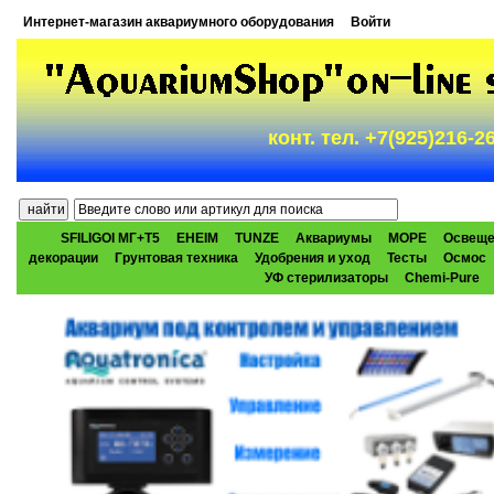
Интернет-магазин аквариумного оборудования
Войти
конт. тел. +7(925)216-
SFILIGOI МГ+Т5
EHEIM
TUNZE
Аквариумы
МОРЕ
Освеще
декорации
Грунтовая техника
Удобрения и уход
Тесты
Осмос
УФ стерилизаторы
Chemi-Pure