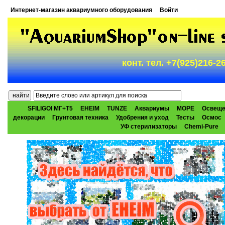
Интернет-магазин аквариумного оборудования
Войти
конт. тел. +7(925)216-
SFILIGOI МГ+Т5
EHEIM
TUNZE
Аквариумы
МОРЕ
Освеще
декорации
Грунтовая техника
Удобрения и уход
Тесты
Осмос
УФ стерилизаторы
Chemi-Pure