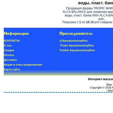
воды, пласт. бан
Продукция фирмы TROPIC MAR
ALCA-BALANCE для снижения кар
воды, пласт. банка 400г ALCA-B
для...
Показано с
1
по
10
(Всего товаров
Информация
Присоединяйтесь
КОНТАКТЫ
@AquariumshopRus
О нас
YTube AquariumshopRus
Скидки
Tumblr AquariumshopRus
Oплатa
Доставка
Акции и спец предложения
Карта сайта
Интернет-магаз
Ваш I
Copyright © 2026
г.Мо