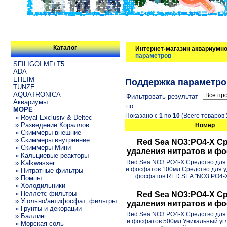
Каталог
Интернет-магазин аквариумно
параметров
SFILIGOI МГ+Т5
ADA
EHEIM
Поддержка параметро
TUNZE
AQUATRONICA
Фильтровать результат
Аквариумы
по:
МОРЕ
Показано с
1
по
10
(Всего товаров
» Royal Exclusiv & Deltec
» Разведение Кораллов
Номер
» Скиммеры внешние
» Скиммеры внутренние
Red Sea NO3:PO4-X С
» Скиммеры Мини
удаления нитратов и ф
» Кальциевые реакторы
Red Sea NO3:PO4-X Средство для
» Kalkwasser
и фосфатов 100мл Средство для у
» Нитратные фильтры
фосфатов RED SEA "NO3:PO4-X"
» Помпы
» Холодильники
» Пеллетс фильтры
Red Sea NO3:PO4-X С
» Угольно/антифосфат. фильтры
удаления нитратов и ф
» Грунты и декорации
Red Sea NO3:PO4-X Средство для
» Баллинг
и фосфатов 500мл Уникальный уг
» Морская соль