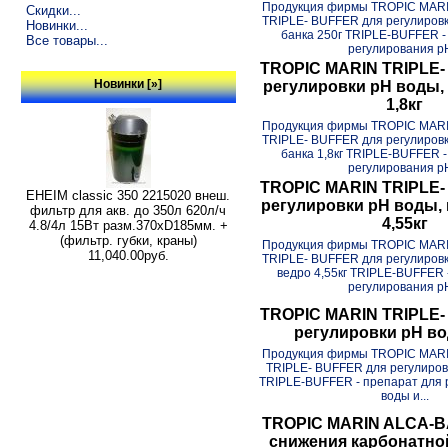
Продукция фирмы TROPIC MAR
Скидки...
TRIPLE- BUFFER для регулировк
Новинки...
банка 250г TRIPLE-BUFFER -
Все товары...
регулирования рН
TROPIC MARIN TRIPLE-
Новинки [»]
регулировки pH воды, 
1,8кг
Продукция фирмы TROPIC MAR
TRIPLE- BUFFER для регулировк
банка 1,8кг TRIPLE-BUFFER 
регулирования рН
TROPIC MARIN TRIPLE-
EHEIM classic 350 2215020 внеш.
регулировки pH воды, 
фильтр для акв. до 350л 620л/ч
4,55кг
4.8/4л 15Вт разм.370хD185мм. +
(фильтр. губки, краны)
Продукция фирмы TROPIC MAR
11,040.00руб.
TRIPLE- BUFFER для регулировк
ведро 4,55кг TRIPLE-BUFFER 
регулирования рН
TROPIC MARIN TRIPLE-
регулировки pH вод
Продукция фирмы TROPIC MAR
TRIPLE- BUFFER для регулировк
TRIPLE-BUFFER - препарат для 
воды и...
TROPIC MARIN ALCA-
снижения карбонатно