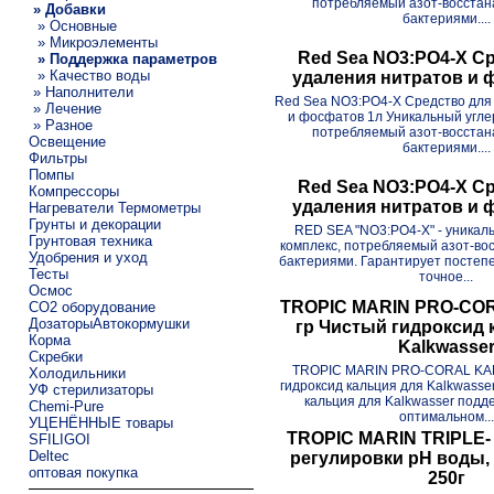
потребляемый азот-восста
» Добавки
бактериями....
» Основные
» Микроэлементы
Red Sea NO3:PO4-X С
» Поддержка параметров
» Качество воды
удаления нитратов и 
» Наполнители
Red Sea NO3:PO4-X Средство для
» Лечение
и фосфатов 1л Уникальный угле
» Разное
потребляемый азот-восста
Освещение
бактериями....
Фильтры
Помпы
Red Sea NO3:PO4-X С
Компрессоры
удаления нитратов и 
Нагреватели Термометры
Грунты и декорации
RED SEA "NO3:PO4-X" - уникал
Грунтовая техника
комплекс, потребляемый азот-в
Удобрения и уход
бактериями. Гарантирует постеп
Тесты
точное...
Осмос
TROPIC MARIN PRO-CO
CO2 оборудование
ДозаторыАвтокормушки
гр Чистый гидроксид 
Корма
Kalkwasse
Скребки
TROPIC MARIN PRO-CORAL KAL
Холодильники
гидроксид кальция для Kalkwasse
УФ стерилизаторы
кальция для Kalkwasser подд
Chemi-Pure
оптимальном...
УЦЕНЁННЫЕ товары
TROPIC MARIN TRIPLE-
SFILIGOI
Deltec
регулировки pH воды, 
оптовая покупка
250г