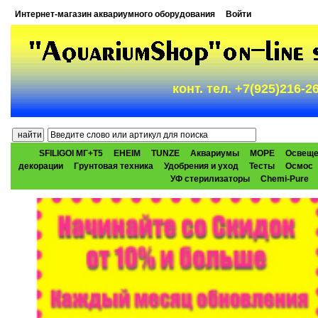
Интернет-магазин аквариумного оборудования
Войти
конт. тел. +7(925)216-
SFILIGOI МГ+Т5
EHEIM
TUNZE
Аквариумы
МОРЕ
Освеще
декорации
Грунтовая техника
Удобрения и уход
Тесты
Осмос
УФ стерилизаторы
Chemi-Pure