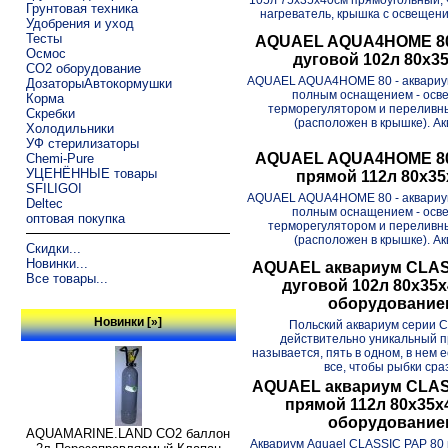
Грунтовая техника
нагреватель, крышка с освещени
Удобрения и уход
Тесты
AQUAEL AQUA4HOME 80
Осмос
дуговой 102л 80х3
CO2 оборудование
AQUАEL AQUA4HOME 80 - аквариу
ДозаторыАвтокормушки
полным оснащением - осв
Корма
терморегулятором и переливн
Скребки
(расположен в крышке). Ак
Холодильники
УФ стерилизаторы
AQUAEL AQUA4HOME 80
Chemi-Pure
УЦЕНЁННЫЕ товары
прямой 112л 80х3
SFILIGOI
AQUАEL AQUA4HOME 80 - аквариу
Deltec
полным оснащением - осв
оптовая покупка
терморегулятором и переливн
(расположен в крышке). Ак
Скидки...
Новинки...
AQUAEL аквариум CLAS
Все товары...
дуговой 102л 80х35х
оборудование
Новинки [»]
Польский аквариум серии Cl
действительно уникальный пр
называется, пять в одном, в нем 
все, чтобы рыбки сраз
AQUAEL аквариум CLAS
прямой 112л 80х35х4
оборудование
AQUAMARINE.LAND CO2 баллон
Аквариум Aquael CLASSIC РАP 80