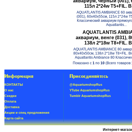
аквариум, черный (001),
115л 2*24w T5+FIL. B
AQUATLANTIS AMBIANCE 60 акв
(001), 60х40x55см, 115л 2*24w T5
Классический аквариум прямоу
Aquatlantis...
AQUATLANTIS AMBI
аквариум, венге (031), 
138л 2*18w T8+FIL. B
AQUATLANTIS AMBIANCE 80 аквариу
80х40x50см, 138л 2*18w T8+FIL. B
Aquatlantis Ambiance 80 Классичес
Показано с
1
по
10
(Всего товаров
Информация
Присоединяйтесь
КОНТАКТЫ
@AquariumshopRus
О нас
YTube AquariumshopRus
Скидки
Tumblr AquariumshopRus
Oплатa
Доставка
Акции и спец предложения
Карта сайта
Интернет-магаз