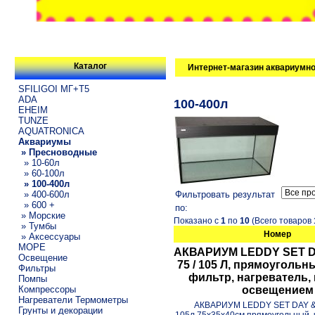
Каталог
Интернет-магазин аквариумно
SFILIGOI МГ+Т5
ADA
100-400л
EHEIM
TUNZE
AQUATRONICA
Аквариумы
» Пресноводные
» 10-60л
» 60-100л
» 100-400л
» 400-600л
Фильтровать результат
» 600 +
по:
» Морские
Показано с
1
по
10
(Всего товаров
» Тумбы
Номер
» Аксессуары
МОРЕ
АКВАРИУМ LEDDY SET D
Освещение
75 / 105 Л, прямоугольн
Фильтры
фильтр, нагреватель,
Помпы
Компрессоры
освещением
Нагреватели Термометры
АКВАРИУМ LEDDY SET DAY & 
Грунты и декорации
105л 75х35х40см прямоугольный, 