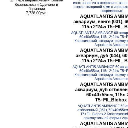
2л Перезаправляемый Клапан
изготовлен из высококачественно
безопасности Сделано в
стекла толщиной 4 мм с исполь
Германии
современных...
7,728.00руб.
AQUATLANTIS AMBI
аквариум, венге (031), 
115л 2*24w T5+FIL. B
AQUATLANTIS AMBIANCE 60 аквариу
60х40x55см, 115л 2*24w T5+FI
Классический аквариум прямоу
Aquatlantis Ambiance.
AQUATLANTIS AMBI
аквариум, дуб (044), 6
115л 2*24w T5+FIL. B
AQUATLANTIS AMBIANCE 60 аквари
60х40x55см, 115л 2*24w T5+FI
Классический аквариум прямоу
Aquatlantis Ambiance.
AQUATLANTIS AMBI
аквариум, дуб отбелен
60х40x55см, 115л 
T5+FIL.Biobox
AQUATLANTIS AMBIANCE 60 ак
отбеленный (051), 60х40x55см
T5+FIL.Biobox 2 Классически
прямоугольной формы Aquat
AQUATLANTIS AMBI