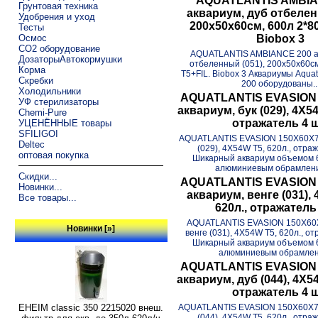
AQUATLANTIS AMBIA
Грунтовая техника
аквариум, дуб отбелен
Удобрения и уход
200х50x60см, 600л 2*8
Тесты
Осмос
Biobox 3
CO2 оборудование
AQUATLANTIS AMBIANCE 200 ак
ДозаторыАвтокормушки
отбеленный (051), 200х50x60см
Корма
T5+FIL. Biobox 3 Аквариумы Aquat
Скребки
200 оборудованы..
Холодильники
AQUATLANTIS EVASION 
УФ стерилизаторы
аквариум, бук (029), 4X54
Chemi-Pure
отражатель 4 ш
УЦЕНЁННЫЕ товары
SFILIGOI
AQUATLANTIS EVASION 150X60X75
Deltec
(029), 4X54W T5, 620л., отраж
оптовая покупка
Шикарный аквариум объемом 6
алюминиевым обрамление
Скидки...
AQUATLANTIS EVASION 
Новинки...
аквариум, венге (031), 
Все товары...
620л., отражатель 
AQUATLANTIS EVASION 150X60X
Новинки [»]
венге (031), 4X54W T5, 620л., от
Шикарный аквариум объемом 6
алюминиевым обрамлени
AQUATLANTIS EVASION 
аквариум, дуб (044), 4X54
отражатель 4 ш
AQUATLANTIS EVASION 150X60X75
EHEIM classic 350 2215020 внеш.
(044), 4X54W T5, 620л., отраж