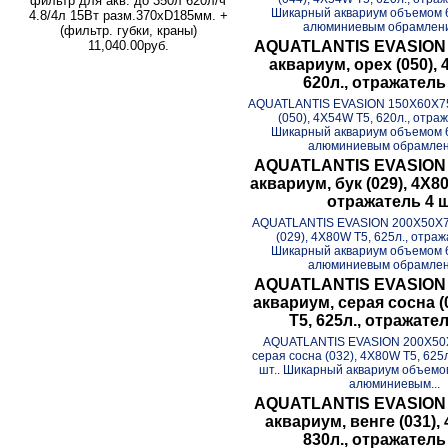
фильтр для акв. до 350л 620л/ч
Шикарный аквариум объемом 6
4.8/4л 15Вт разм.370хD185мм. +
алюминиевым обрамление
(фильтр. губки, краны)
AQUATLANTIS EVASION 
11,040.00руб.
аквариум, орех (050), 
620л., отражатель 
AQUATLANTIS EVASION 150X60X75
(050), 4X54W T5, 620л., отраж
Шикарный аквариум объемом 6
алюминиевым обрамлени
AQUATLANTIS EVASION 
аквариум, бук (029), 4X80
отражатель 4 ш
AQUATLANTIS EVASION 200X50X70
(029), 4X80W T5, 625л., отраж
Шикарный аквариум объемом 6
алюминиевым обрамлени
AQUATLANTIS EVASION 
аквариум, серая сосна (
T5, 625л., отражател
AQUATLANTIS EVASION 200X50X
серая сосна (032), 4X80W T5, 625
шт.. Шикарный аквариум объемо
алюминиевым...
AQUATLANTIS EVASION 
аквариум, венге (031),
830л., отражатель 