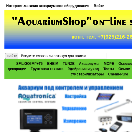
Интернет-магазин аквариумного оборудования
Войти
конт. тел. +7(925)216-
SFILIGOI МГ+Т5
EHEIM
TUNZE
Аквариумы
МОРЕ
Освеще
декорации
Грунтовая техника
Удобрения и уход
Тесты
Осмос
УФ стерилизаторы
Chemi-Pure