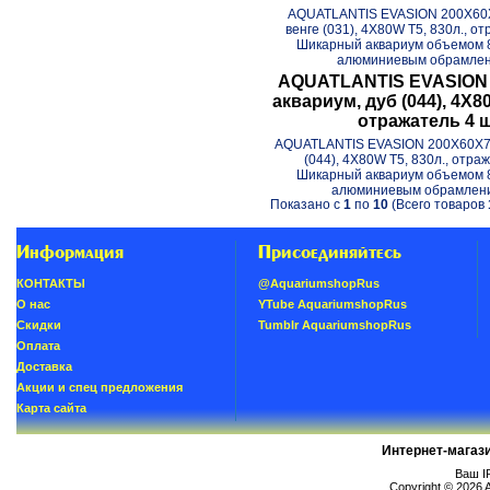
AQUATLANTIS EVASION 200X60X
венге (031), 4X80W T5, 830л., от
Шикарный аквариум объемом 8
алюминиевым обрамлени
AQUATLANTIS EVASION 
аквариум, дуб (044), 4X80
отражатель 4 ш
AQUATLANTIS EVASION 200X60X75
(044), 4X80W T5, 830л., отраж
Шикарный аквариум объемом 8
алюминиевым обрамление
Показано с
1
по
10
(Всего товаров
Информация
Присоединяйтесь
КОНТАКТЫ
@AquariumshopRus
О нас
YTube AquariumshopRus
Скидки
Tumblr AquariumshopRus
Oплатa
Доставка
Акции и спец предложения
Карта сайта
Интернет-магаз
Ваш IP
Copyright © 2026