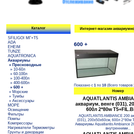
Каталог
Интернет-магазин аквариумно
SFILIGOI МГ+Т5
ADA
600 +
EHEIM
TUNZE
AQUATRONICA
Аквариумы
» Пресноводные
» 10-60л
» 60-100л
» 100-400л
» 400-600л
Показано с
1
по
10
(Всего товаров
» 600 +
Номер
» Морские
» Тумбы
AQUATLANTIS AMBIA
» Аксессуары
аквариум, венге (031), 2
МОРЕ
600л 2*80w T5+FIL.B
Освещение
Фильтры
AQUATLANTIS AMBIANCE 200 акв
Помпы
(031), 200х50x60см, 600л 2*80w 
Компрессоры
Аквариумы Aquatlantis Ambiance 
Нагреватели Термометры
внутренними...
Грунты и декорации