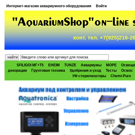
Интернет-магазин аквариумного оборудования
Войти
конт. тел. +7(925)216-
SFILIGOI МГ+Т5
EHEIM
TUNZE
Аквариумы
МОРЕ
Освеще
декорации
Грунтовая техника
Удобрения и уход
Тесты
Осмос
УФ стерилизаторы
Chemi-Pure