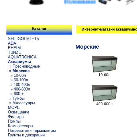
Каталог
Интернет-магазин аквариумно
SFILIGOI МГ+Т5
ADA
Морские
EHEIM
TUNZE
AQUATRONICA
Аквариумы
» Пресноводные
» Морские
10-60л
» 10-60л
» 60-100л
» 100-400л
» 400-600л
» 600 +
» Тумбы
» Аксессуары
400-600л
МОРЕ
Освещение
Фильтры
Помпы
Компрессоры
Нагреватели Термометры
Грунты и декорации