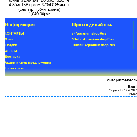
фильтр для акв. до 350л 620л/ч
4.8/4л 15Вт разм.370хD185мм. +
(фильтр. губки, краны)
11,040.00руб.
Информация
Присоединяйтесь
КОНТАКТЫ
@AquariumshopRus
О нас
YTube AquariumshopRus
Скидки
Tumblr AquariumshopRus
Oплатa
Доставка
Акции и спец предложения
Карта сайта
Интернет-магаз
Ваш I
Copyright © 2026
г.Мо