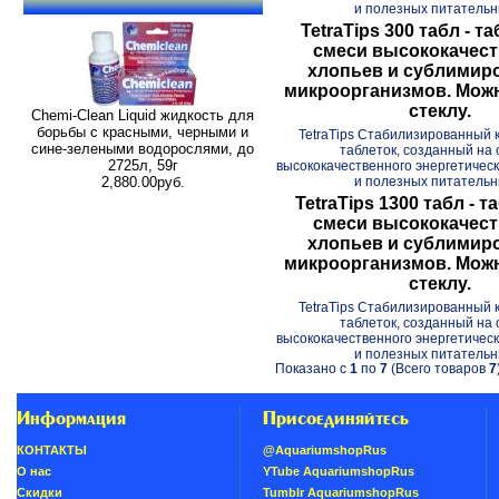
и полезных питательны
TetraTips 300 табл - т
смеси высококачес
хлопьев и сублимир
микроорганизмов. Можн
стеклу.
Chemi-Clean Liquid жидкость для
борьбы с красными, черными и
TetraTips Стабилизированный 
сине-зелеными водорослями, до
таблеток, созданный на 
2725л, 59г
высококачественного энергетическ
и полезных питательны
2,880.00руб.
TetraTips 1300 табл - т
смеси высококачес
хлопьев и сублимир
микроорганизмов. Можн
стеклу.
TetraTips Стабилизированный 
таблеток, созданный на 
высококачественного энергетическ
и полезных питательны
Показано с
1
по
7
(Всего товаров
7
Информация
Присоединяйтесь
КОНТАКТЫ
@AquariumshopRus
О нас
YTube AquariumshopRus
Скидки
Tumblr AquariumshopRus