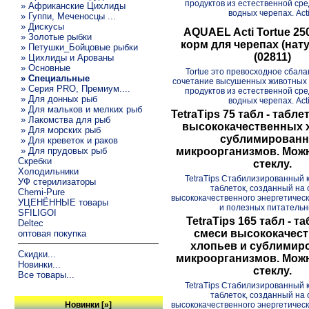
продуктов из естественной ср
» Африканские Цихлиды
водных черепах. Acti.
» Гуппи, Меченосцы ...
» Дискусы
AQUAEL Acti Tortue 25
» Золотые рыбки
корм для черепах (нат
» Петушки_Бойцовые рыбки
(02811)
» Цихлиды и Арованы
» Основные
Tortue это превосходное сбал
» Специальные
сочетание высушенных животных 
» Серия PRO, Премиум....
продуктов из естественной ср
» Для донных рыб
водных черепах. Acti.
» Для мальков и мелких рыб
TetraTips 75 табл - табле
» Лакомства для рыб
высококачественных 
» Для морских рыб
сублимирован
» Для креветок и раков
» Для прудовых рыб
микроорганизмов. Можн
Скребки
стеклу.
Холодильники
TetraTips Стабилизированный 
УФ стерилизаторы
таблеток, созданный на 
Chemi-Pure
высококачественного энергетическ
УЦЕНЁННЫЕ товары
и полезных питательны
SFILIGOI
TetraTips 165 табл - т
Deltec
смеси высококачес
оптовая покупка
хлопьев и сублимир
Скидки...
микроорганизмов. Можн
Новинки...
стеклу.
Все товары...
TetraTips Стабилизированный 
таблеток, созданный на 
высококачественного энергетическ
Новинки [»]