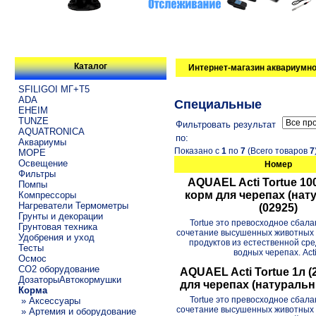
Каталог
Интернет-магазин аквариумно
SFILIGOI МГ+Т5
ADA
Специальные
EHEIM
TUNZE
Фильтровать результат
AQUATRONICA
по:
Аквариумы
Показано с
1
по
7
(Всего товаров
7
МОРЕ
Освещение
Номер
Фильтры
AQUAEL Acti Tortue 10
Помпы
корм для черепах (нат
Компрессоры
Нагреватели Термометры
(02925)
Грунты и декорации
Tortue это превосходное сбал
Грунтовая техника
сочетание высушенных животных 
Удобрения и уход
продуктов из естественной ср
Тесты
водных черепах. Acti.
Осмос
CO2 оборудование
AQUAEL Acti Tortue 1л (
ДозаторыАвтокормушки
для черепах (натуральн
Корма
Tortue это превосходное сбал
» Аксессуары
сочетание высушенных животных 
» Артемия и оборудование