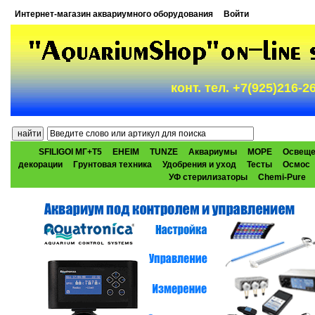
Интернет-магазин аквариумного оборудования
Войти
конт. тел. +7(925)216-
SFILIGOI МГ+Т5
EHEIM
TUNZE
Аквариумы
МОРЕ
Освеще
декорации
Грунтовая техника
Удобрения и уход
Тесты
Осмос
УФ стерилизаторы
Chemi-Pure