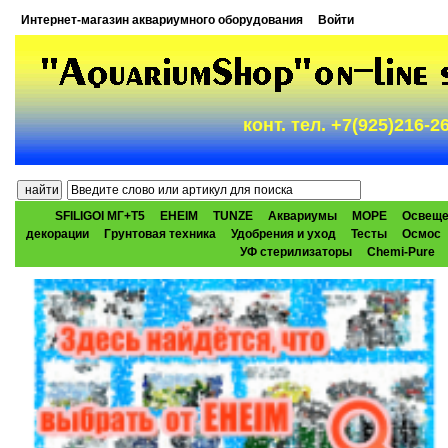
Интернет-магазин аквариумного оборудования
Войти
конт. тел. +7(925)216-
SFILIGOI МГ+Т5
EHEIM
TUNZE
Аквариумы
МОРЕ
Освеще
декорации
Грунтовая техника
Удобрения и уход
Тесты
Осмос
УФ стерилизаторы
Chemi-Pure