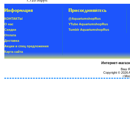
7,728.00руб.
Информация
Присоединяйтесь
КОНТАКТЫ
@AquariumshopRus
О нас
YTube AquariumshopRus
Скидки
Tumblr AquariumshopRus
Oплатa
Доставка
Акции и спец предложения
Карта сайта
Интернет-магаз
Ваш IP
Copyright © 2026
г.Мо