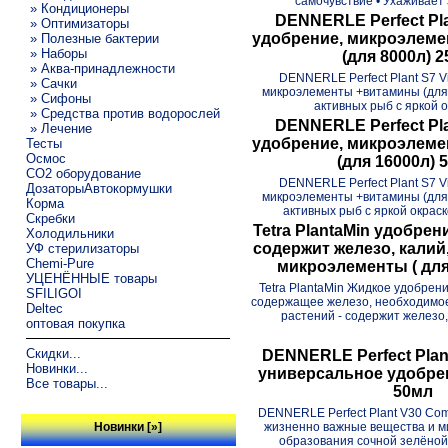
самочувствие • Ухаживает 
» Кондиционеры
DENNERLE Perfect Pla
» Оптимизаторы
удобрение, микроэлем
» Полезные бактерии
» Наборы
(для 8000л) 
» Аква-принадлежности
DENNERLE Perfect Plant S7 V
» Сачки
микроэлементы +витамины (дл
» Сифоны
активных рыб с яркой ок
» Средства против водорослей
DENNERLE Perfect Pla
» Лечение
удобрение, микроэлем
Тесты
Осмос
(для 16000л) 
CO2 оборудование
DENNERLE Perfect Plant S7 V
ДозаторыАвтокормушки
микроэлементы +витамины (для
Корма
активных рыб с яркой окраско
Скребки
Tetra PlantaMin удобрен
Холодильники
содержит железо, калий,
УФ стерилизаторы
Chemi-Pure
микроэлементы ( для
УЦЕНЁННЫЕ товары
Tetra PlantaMin Жидкое удобрени
SFILIGOI
содержащее железо, необходимое
Deltec
растений - содержит железо, 
оптовая покупка
Скидки...
DENNERLE Perfect Plan
Новинки...
универсальное удобрен
Все товары...
50мл
DENNERLE Perfect Plant V30 Com
жизненно важные вещества и м
Новинки [»]
образования сочной зелёной 