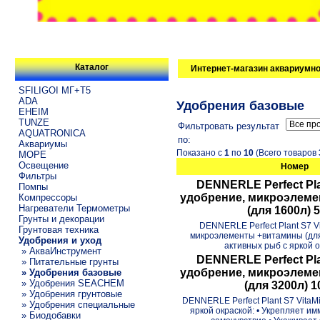
Каталог
Интернет-магазин аквариумно
SFILIGOI МГ+Т5
ADA
Удобрения базовые
EHEIM
TUNZE
Фильтровать результат
AQUATRONICA
по:
Аквариумы
Показано с
1
по
10
(Всего товаров
МОРЕ
Освещение
Номер
Фильтры
DENNERLE Perfect Pla
Помпы
удобрение, микроэлем
Компрессоры
Нагреватели Термометры
(для 1600л) 
Грунты и декорации
DENNERLE Perfect Plant S7 V
Грунтовая техника
микроэлементы +витамины (дл
Удобрения и уход
активных рыб с яркой ок
» АкваИнструмент
DENNERLE Perfect Pla
» Питательные грунты
удобрение, микроэлем
» Удобрения базовые
» Удобрения SEACHEM
(для 3200л) 
» Удобрения грунтовые
DENNERLE Perfect Plant S7 VitaM
» Удобрения специальные
яркой окраской: • Укрепляет и
» Биодобавки