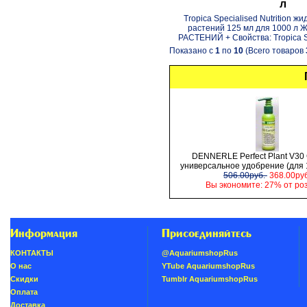
л
Tropica Specialised Nutrition ж
растений 125 мл для 1000 
РАСТЕНИЙ + Свойства: Tropica Spe
Показано с
1
по
10
(Всего товаров
DENNERLE Perfect Plant V30
универсальное удобрение (для 
506.00руб.
368.00руб
Вы экономите: 27% от ро
Информация
Присоединяйтесь
КОНТАКТЫ
@AquariumshopRus
О нас
YTube AquariumshopRus
Скидки
Tumblr AquariumshopRus
Oплатa
Доставка