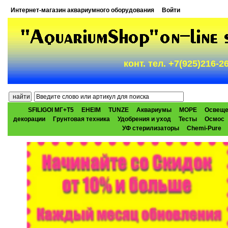
Интернет-магазин аквариумного оборудования
Войти
конт. тел. +7(925)216-
SFILIGOI МГ+Т5
EHEIM
TUNZE
Аквариумы
МОРЕ
Освеще
декорации
Грунтовая техника
Удобрения и уход
Тесты
Осмос
УФ стерилизаторы
Chemi-Pure