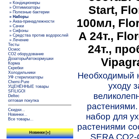
» Кондиционеры
Start, Fl
» Оптимизаторы
» Полезные бактерии
» Наборы
100мл, Flo
» Аква-принадлежности
» Сачки
» Сифоны
A 24т., Flo
» Средства против водорослей
» Лечение
Тесты
24т., пр
Осмос
CO2 оборудование
Vipagr
ДозаторыАвтокормушки
Корма
Скребки
Холодильники
Необходимый 
УФ стерилизаторы
Chemi-Pure
уходу з
УЦЕНЁННЫЕ товары
SFILIGOI
великолеп
Deltec
оптовая покупка
растениями
Скидки...
набор для ух
Новинки...
Все товары...
растениями сос
Новинки [»]
SERA CO2-