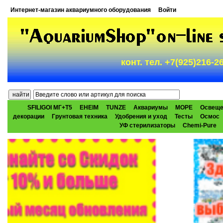
Интернет-магазин аквариумного оборудования
Войти
конт. тел. +7(925)216-
SFILIGOI МГ+Т5
EHEIM
TUNZE
Аквариумы
МОРЕ
Освеще
декорации
Грунтовая техника
Удобрения и уход
Тесты
Осмос
УФ стерилизаторы
Chemi-Pure