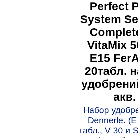
Perfect P
System Se
Complet
VitaMix 
E15 FerA
20табл. 
удобрени
акв.
Набор удобр
Dennerle. (E
табл., V 30 и 