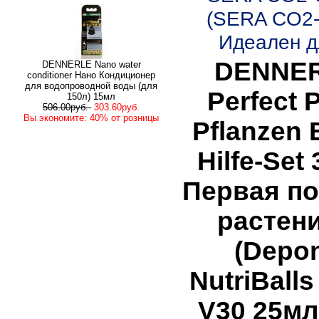
(SERA CO2-S
Идеален дл
DENNE
DENNERLE Nano water
conditioner Нано Кондиционер
для водопроводной воды (для
Perfect P
150л) 15мл
506.00руб.
303.60руб.
Вы экономите: 40% от розницы
Pflanzen 
Hilfe-Set 
Первая п
растен
(Depon
NutriBall
V30 25мл