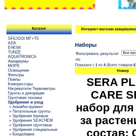
Каталог
Интернет-магазин аквариумно
SFILIGOI МГ+Т5
ADA
Наборы
EHEIM
TUNZE
Фильтровать результат
AQUATRONICA
по:
Аквариумы
Показано с
1
по
4
(Всего товаров
4
МОРЕ
Освещение
Номер
Фильтры
SERA P
Помпы
Компрессоры
Нагреватели Термометры
CARE SE
Грунты и декорации
Грунтовая техника
Удобрения и уход
набор для
» АкваИнструмент
» Питательные грунты
» Удобрения базовые
за растен
» Удобрения SEACHEM
» Удобрения грунтовые
состав: 
» Удобрения специальные
» Биодобавки