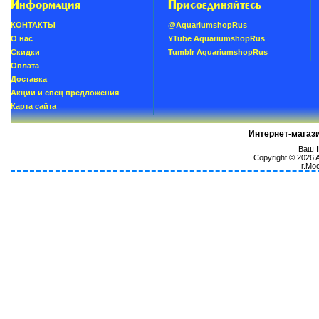
Информация
Присоединяйтесь
КОНТАКТЫ
@AquariumshopRus
О нас
YTube AquariumshopRus
Скидки
Tumblr AquariumshopRus
Oплатa
Доставка
Акции и спец предложения
Карта сайта
Интернет-магаз
Ваш I
Copyright © 2026
г.Мо