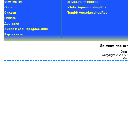
КОНТАКТЫ
@AquariumshopRus
О нас
YTube AquariumshopRus
Скидки
Tumblr AquariumshopRus
Oплатa
Доставка
Акции и спец предложения
Карта сайта
Интернет-магаз
Ваш I
Copyright © 2026
г.Мо