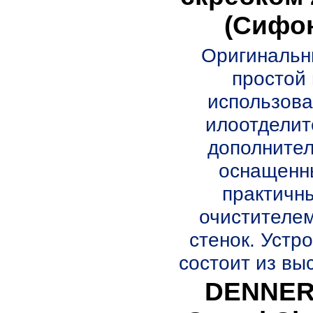
(Сифо
Оригинальн
простой 
использов
илоотделит
дополните
оснащенн
практичн
очистителе
стенок. Устр
состоит из выс
DENNER