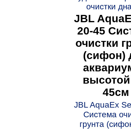
очистки дна 
JBL AquaE
20-45 Сис
очистки г
(сифон) 
аквариу
высотой 
45см
JBL AquaEx Se
Система оч
грунта (сифо