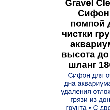
Gravel Cl
Сифон
помпой 
чистки гру
аквариу
высота до
шланг 1
Сифон для о
дна аквариума
удаления отло
грязи из до
грунта • С д