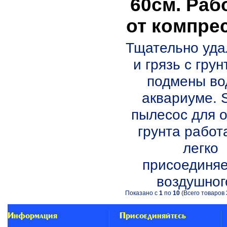
60см. Раб
от компре
Тщательно уда
и грязь с грун
подмены во
аквариуме.
пылесос для о
грунта работ
легко
присоединя
воздушного
Показано с
1
по
10
(Всего товаров
Информация
Присоединяйтесь