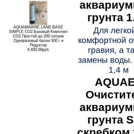
аквариум
грунта 1
AQUAMARINE.LAND BASE
Для легко
SIMPLE СО2 Базовый Комплект
СО2 Простой до 200 литров
комфортной о
Одноразовый балон 500 г и
Редуктор
гравия, а т
4,400.00руб.
замены воды.
1,4 м
AQUA
Очистит
аквариум
грунта S
скребком