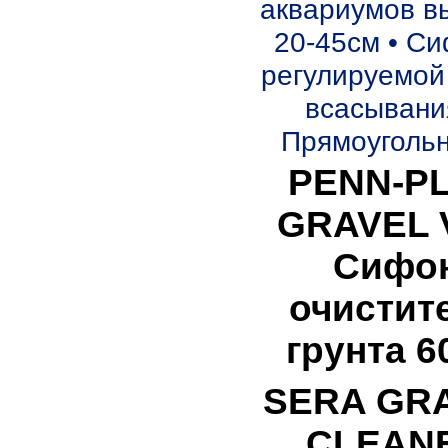
аквариумов в
20-45см • Си
регулируемой
всасывания
Прямоугольн
PENN-P
GRAVEL 
Сифо
очистит
грунта 6
SERA GR
CLEAN