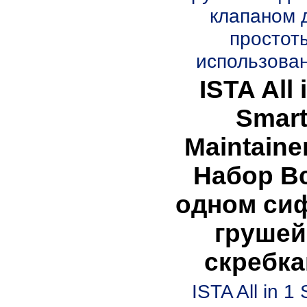
клапаном 
простот
использован
ISTA All 
Smar
Maintaine
Набор В
одном си
грушей
скребк
ISTA All in 1