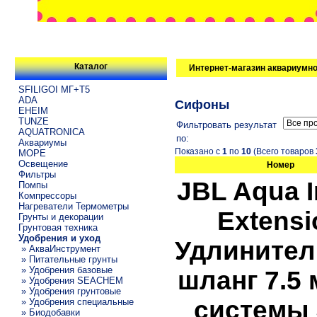
Каталог
Интернет-магазин аквариумно
SFILIGOI МГ+Т5
ADA
Сифоны
EHEIM
TUNZE
Фильтровать результат
AQUATRONICA
по:
Аквариумы
Показано с
1
по
10
(Всего товаров
МОРЕ
Освещение
Номер
Фильтры
JBL Aqua I
Помпы
Компрессоры
Нагреватели Термометры
Extensi
Грунты и декорации
Грунтовая техника
Удобрения и уход
Удлините
» АкваИнструмент
» Питательные грунты
» Удобрения базовые
шланг 7.5 
» Удобрения SEACHEM
» Удобрения грунтовые
системы
» Удобрения специальные
» Биодобавки