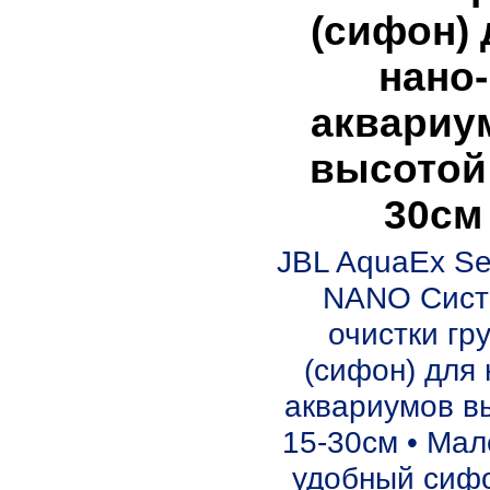
(сифон) 
нано-
аквариу
высотой 
30см
JBL AquaEx Se
NANO Сист
очистки гр
(сифон) для 
аквариумов в
15-30см • Мал
удобный сиф