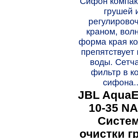
Сифон компак
грушей 
регулирово
краном, вол
форма края к
препятствует 
воды. Сетч
фильтр в к
сифона..
JBL AquaE
10-35 N
Систе
очистки г