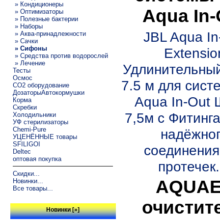
» Кондиционеры
Aqua In-
» Оптимизаторы
» Полезные бактерии
» Наборы
JBL Aqua In
» Аква-принадлежности
» Сачки
» Сифоны
Extensio
» Средства против водорослей
» Лечение
Удлинительны
Тесты
Осмос
7.5 м для сист
CO2 оборудование
ДозаторыАвтокормушки
Aqua In-Out 
Корма
Скребки
7,5м с Фитинг
Холодильники
УФ стерилизаторы
Chemi-Pure
надёжно
УЦЕНЁННЫЕ товары
SFILIGOI
соединения
Deltec
оптовая покупка
протечек..
Скидки...
AQUA
Новинки...
Все товары...
очистит
Новинки [»]