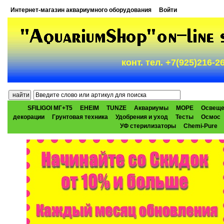
Интернет-магазин аквариумного оборудования
Войти
конт. тел. +7(925)216-
SFILIGOI МГ+Т5
EHEIM
TUNZE
Аквариумы
МОРЕ
Освеще
декорации
Грунтовая техника
Удобрения и уход
Тесты
Осмос
УФ стерилизаторы
Chemi-Pure