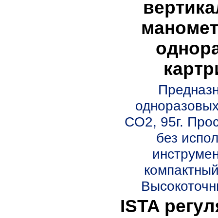
вертика
маномет
однор
картр
Предназн
одноразовых
CO2, 95г. Про
без испо
инструмен
компактный
Высокоточны
ISTA регул