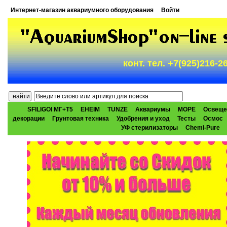
Интернет-магазин аквариумного оборудования
Войти
конт. тел. +7(925)216-
SFILIGOI МГ+Т5
EHEIM
TUNZE
Аквариумы
МОРЕ
Освеще
декорации
Грунтовая техника
Удобрения и уход
Тесты
Осмос
УФ стерилизаторы
Chemi-Pure