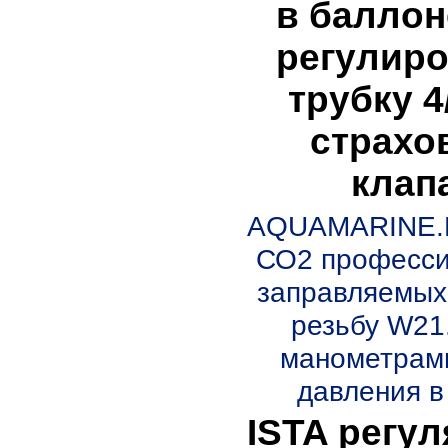
в баллон
регулиро
трубку 4
страхо
клап
AQUAMARINE.L
СО2 професси
заправляемых
резьбу W21.
манометрами
давления в 
ISTA регул