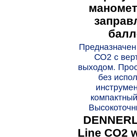
маномет
заправ
балл
Предназначен
СО2 с вер
выходом. Прос
без испо
инструмен
компактный
Высокоточны
DENNERLE
Line CO2 w