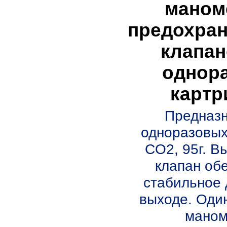
маном
предохра
клапан
однор
картр
Предназн
одноразовых
CO2, 95г. В
клапан об
стабильное 
выходе. Оди
маноме