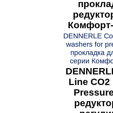
прокла
редукто
Комфорт-
DENNERLE Com
washers for pr
прокладка д
серии Комфо
DENNERLE
Line CO2 
Pressure
редуктор