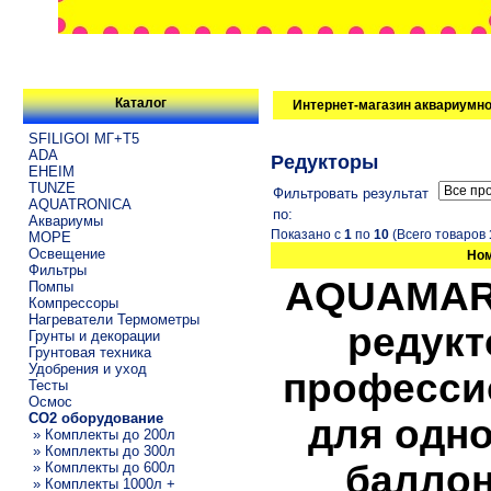
Каталог
Интернет-магазин аквариумно
SFILIGOI МГ+Т5
ADA
Редукторы
EHEIM
TUNZE
Фильтровать результат
AQUATRONICA
по:
Аквариумы
Показано с
1
по
10
(Всего товаров
МОРЕ
Освещение
Но
Фильтры
AQUAMAR
Помпы
Компрессоры
Нагреватели Термометры
редукт
Грунты и декорации
Грунтовая техника
Удобрения и уход
професси
Тесты
Осмос
CO2 оборудование
для одн
» Комплекты до 200л
» Комплекты до 300л
баллон
» Комплекты до 600л
» Комплекты 1000л +