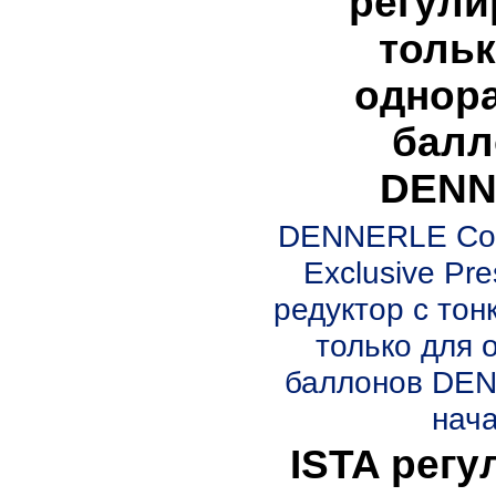
регули
тольк
однор
балл
DENN
DENNERLE Com
Exclusive Pre
редуктор с тон
только для 
баллонов DE
нача
ISTA регу