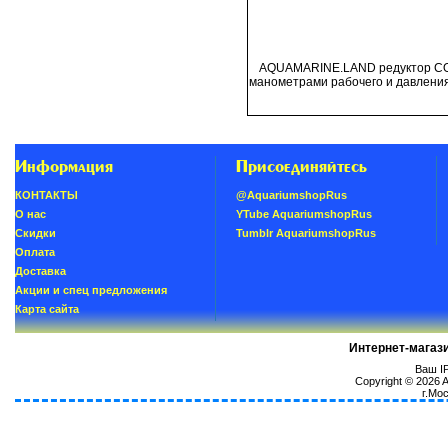
AQUAMARINE.LAND редуктор СО2
манометрами рабочего и давления 
Информация
Присоединяйтесь
КОНТАКТЫ
@AquariumshopRus
О нас
YTube AquariumshopRus
Скидки
Tumblr AquariumshopRus
Oплатa
Доставка
Акции и спец предложения
Карта сайта
Интернет-магаз
Ваш IP
Copyright © 2026
г.Мо