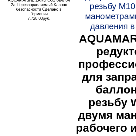
AQUAMARINE.LAND CO2 баллон
резьбу M10
2л Перезаправляемый Клапан
безопасности Сделано в
манометрами
Германии
7,728.00руб.
давления в 
AQUAMAR
редукт
професси
для запр
баллон
резьбу W
двумя ма
рабочего 