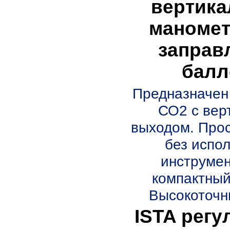
вертика
маномет
заправ
балл
Предназначен
СО2 с вер
выходом. Прос
без испо
инструмен
компактный
Высокоточны
ISTA регу