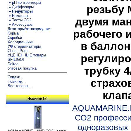
» pH контроллеры
резьбу 
» Диффузоры
» Редукторы
» Баллоны
двумя ма
» Тесты CO2
» Аксессуары
ДозаторыАвтокормушки
рабочего 
Корма
Скребки
Холодильники
в баллон
УФ стерилизаторы
Chemi-Pure
регулиро
УЦЕНЁННЫЕ товары
SFILIGOI
Deltec
трубку 4
оптовая покупка
Скидки...
страхо
Новинки...
Все товары...
клап
Новинки [»]
AQUAMARINE.L
СО2 професси
одноразовых 