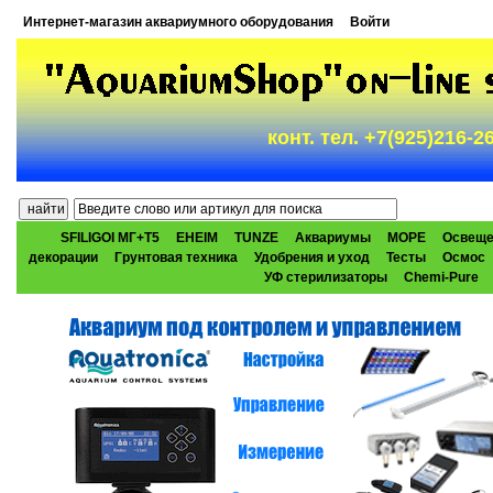
Интернет-магазин аквариумного оборудования
Войти
конт. тел. +7(925)216-
SFILIGOI МГ+Т5
EHEIM
TUNZE
Аквариумы
МОРЕ
Освеще
декорации
Грунтовая техника
Удобрения и уход
Тесты
Осмос
УФ стерилизаторы
Chemi-Pure