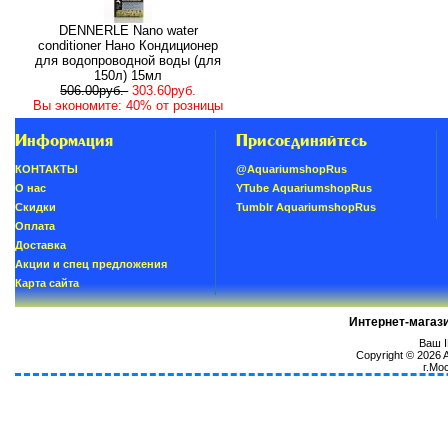
DENNERLE Nano water
conditioner Нано Кондиционер
для водопроводной воды (для
150л) 15мл
506.00руб.
303.60руб.
Вы экономите: 40% от розницы
Информация
Присоединяйтесь
КОНТАКТЫ
@AquariumshopRus
О нас
YTube AquariumshopRus
Скидки
Tumblr AquariumshopRus
Oплатa
Доставка
Акции и спец предложения
Карта сайта
Интернет-магаз
Ваш I
Copyright © 2026
г.Мо