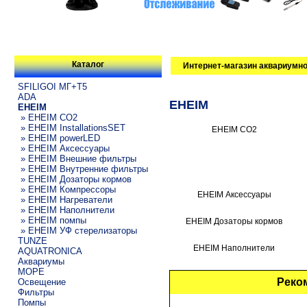
Каталог
Интернет-магазин аквариумно
SFILIGOI МГ+Т5
ADA
EHEIM
EHEIM
» EHEIM CO2
» EHEIM InstallationsSET
EHEIM CO2
» EHEIM powerLED
» EHEIM Аксессуары
» EHEIM Внешние фильтры
» EHEIM Внутренние фильтры
» EHEIM Дозаторы кормов
» EHEIM Компрессоры
EHEIM Аксессуары
» EHEIM Нагреватели
» EHEIM Наполнители
» EHEIM помпы
EHEIM Дозаторы кормов
» EHEIM УФ стерелизаторы
TUNZE
EHEIM Наполнители
AQUATRONICA
Аквариумы
МОРЕ
Реко
Освещение
Фильтры
Помпы