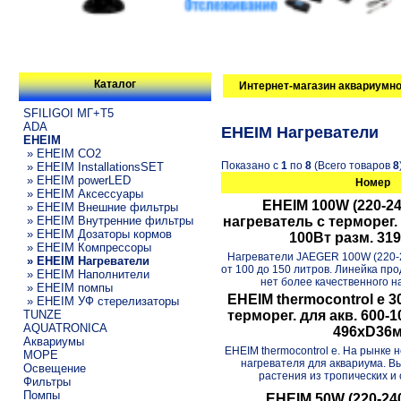
Каталог
Интернет-магазин аквариумно
SFILIGOI МГ+Т5
ADA
EHEIM Нагреватели
EHEIM
» EHEIM CO2
Показано с
1
по
8
(Всего товаров
8
» EHEIM InstallationsSET
» EHEIM powerLED
Номер
» EHEIM Аксессуары
EHEIM 100W (220-24
» EHEIM Внешние фильтры
» EHEIM Внутренние фильтры
нагреватель с терморег. 
» EHEIM Дозаторы кормов
100Вт разм. 3
» EHEIM Компрессоры
Нагреватели JAEGER 100W (220-
» EHEIM Нагреватели
от 100 до 150 литров. Линейка пр
» EHEIM Наполнители
нет более качественного на
» EHEIM помпы
EHEIM thermocontrol e 3
» EHEIM УФ стерелизаторы
TUNZE
терморег. для акв. 600-
AQUATRONICA
496xD36
Аквариумы
EHEIM thermocontrol e. На рынке 
МОРЕ
нагревателя для аквариума. Вы
Освещение
растения из тропических и 
Фильтры
Помпы
EHEIM 50W (220-24