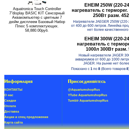
EHEIM 250W (220-24
Aquatronica Touch Controller
нагреватель с терморег. 
7”display BASIC KIT Сенсорный
250Вт разм. 4
Аквакомпьютер с цветным 7
Нагреватели JAEGER 250W (220-
дюйм дисплеем Базовый Набор
от 400 до 600 литров. Линейка пр
Плюс 5 комплектующих.
нет более качественного 
58,880.00руб.
EHEIM 300W (220-24
нагреватель с терморег
1000л 300Вт разм.
Новый нагреватели JAGER 30
аквариумов от 600 до 1000 литр
JAGER. На рынке нет более 
Показано с
1
по
8
(Всего товаров
8
Информация
Присоединяйтесь
КОНТАКТЫ
@AquariumshopRus
О нас
YTube AquariumshopRus
Скидки
Tumblr AquariumshopRus
Oплатa
Доставка
Акции и спец предложения
Карта сайта