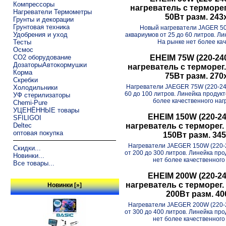
Компрессоры
нагреватель с терморег.
Нагреватели Термометры
50Вт разм. 24
Грунты и декорации
Грунтовая техника
Новый нагреватели JAGER 50
Удобрения и уход
аквариумов от 25 до 60 литров. Л
На рынке нет более кач
Тесты
Осмос
CO2 оборудование
EHEIM 75W (220-24
ДозаторыАвтокормушки
нагреватель с терморег.
Корма
75Вт разм. 27
Скребки
Нагреватели JAEGER 75W (220-24
Холодильники
60 до 100 литров. Линейка продук
УФ стерилизаторы
более качественного нагр
Chemi-Pure
УЦЕНЁННЫЕ товары
EHEIM 150W (220-24
SFILIGOI
Deltec
нагреватель с терморег. 
оптовая покупка
150Вт разм. 3
Нагреватели JAEGER 150W (220-
Скидки...
от 200 до 300 литров. Линейка пр
Новинки...
нет более качественного 
Все товары...
EHEIM 200W (220-24
нагреватель с терморег. 
Новинки [»]
200Вт разм. 4
Нагреватели JAEGER 200W (220-
от 300 до 400 литров. Линейка пр
нет более качественного 