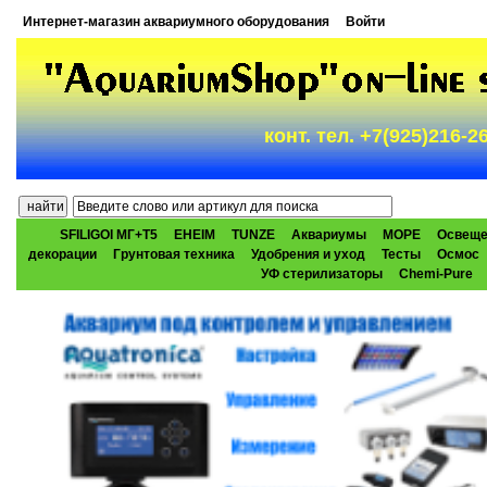
Интернет-магазин аквариумного оборудования
Войти
конт. тел. +7(925)216-
SFILIGOI МГ+Т5
EHEIM
TUNZE
Аквариумы
МОРЕ
Освеще
декорации
Грунтовая техника
Удобрения и уход
Тесты
Осмос
УФ стерилизаторы
Chemi-Pure