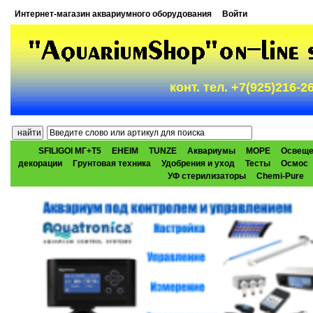
Интернет-магазин аквариумного оборудования
Войти
конт. тел. +7(925)216-
SFILIGOI МГ+Т5
EHEIM
TUNZE
Аквариумы
МОРЕ
Освеще
декорации
Грунтовая техника
Удобрения и уход
Тесты
Осмос
УФ стерилизаторы
Chemi-Pure