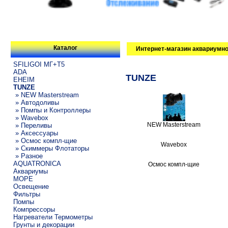
Каталог
Интернет-магазин аквариумно
SFILIGOI МГ+Т5
ADA
TUNZE
EHEIM
TUNZE
» NEW Masterstream
» Автодоливы
» Помпы и Контроллеры
» Wavebox
NEW Masterstream
» Переливы
» Аксессуары
» Осмос компл-щие
Wavebox
» Скиммеры Флотаторы
» Разное
AQUATRONICA
Осмос компл-щие
Аквариумы
МОРЕ
Освещение
Фильтры
Помпы
Компрессоры
Нагреватели Термометры
Грунты и декорации