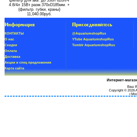
фильтр для акв. до 350л 620л/ч
4.8/4л 15Вт разм.370хD185мм. +
(фильтр. губки, краны)
11,040.00руб.
Информация
Присоединяйтесь
КОНТАКТЫ
@AquariumshopRus
О нас
YTube AquariumshopRus
Скидки
Tumblr AquariumshopRus
Oплатa
Доставка
Акции и спец предложения
Карта сайта
Интернет-магаз
Ваш IP
Copyright © 2026
г.Мо