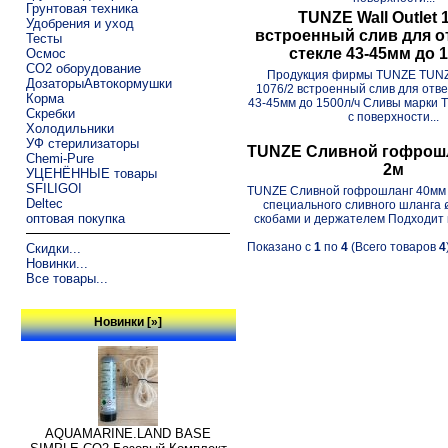
Грунтовая техника
TUNZE Wall Outlet 
Удобрения и уход
встроенный слив для о
Тесты
стекле 43-45мм до 
Осмос
CO2 оборудование
Продукция фирмы TUNZE TUNZE
ДозаторыАвтокормушки
1076/2 встроенный слив для отве
Корма
43-45мм до 1500л/ч Сливы марки 
Скребки
с поверхности...
Холодильники
УФ стерилизаторы
TUNZE Сливной гофрошл
Chemi-Pure
2м
УЦЕНЁННЫЕ товары
SFILIGOI
TUNZE Сливной гофрошланг 40мм 
Deltec
специального сливного шланга 
оптовая покупка
скобами и держателем Подходит к
Показано с
1
по
4
(Всего товаров
4
Скидки...
Новинки...
Все товары...
Новинки [»]
AQUAMARINE.LAND BASE