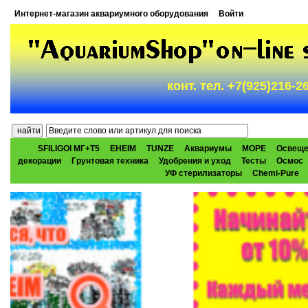
Интернет-магазин аквариумного оборудования
Войти
конт. тел. +7(925)216-
SFILIGOI МГ+Т5
EHEIM
TUNZE
Аквариумы
МОРЕ
Освеще
декорации
Грунтовая техника
Удобрения и уход
Тесты
Осмос
УФ стерилизаторы
Chemi-Pure