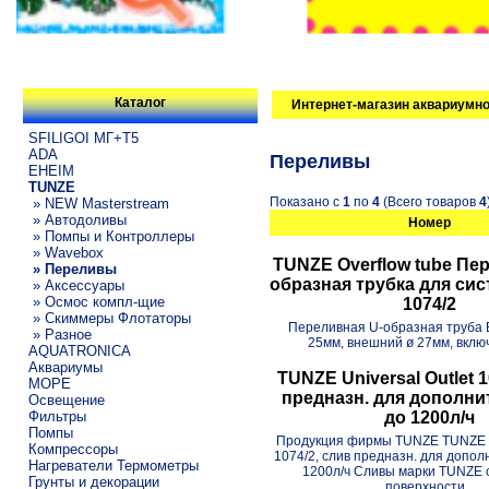
Каталог
Интернет-магазин аквариумно
SFILIGOI МГ+Т5
ADA
Переливы
EHEIM
TUNZE
Показано с
1
по
4
(Всего товаров
4
» NEW Masterstream
» Автодоливы
Номер
» Помпы и Контроллеры
» Wavebox
TUNZE Overflow tube Пе
» Переливы
образная трубка для си
» Аксессуары
» Осмос компл-щие
1074/2
» Скиммеры Флотаторы
Переливная U-образная труба 
» Разное
25мм, внешний ø 27мм, вклю
AQUATRONICA
Аквариумы
TUNZE Universal Outlet 1
МОРЕ
предназн. для дополни
Освещение
Фильтры
до 1200л/ч
Помпы
Продукция фирмы TUNZE TUNZE Un
Компрессоры
1074/2, слив предназн. для допол
Нагреватели Термометры
1200л/ч Сливы марки TUNZE с
Грунты и декорации
поверхности...