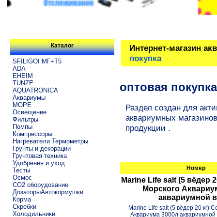
Каталог
Интернет-магазин ак
покупка
SFILIGOI МГ+Т5
ADA
EHEIM
TUNZE
оптовая покупка
AQUATRONICA
Аквариумы
МОРЕ
Раздел создан для акти
Освещение
аквариумных магазинов
Фильтры
Помпы
продукции .
Компрессоры
Нагреватели Термометры
Грунты и декорации
Грунтовая техника
Удобрения и уход
Номер
Тесты
Осмос
Marine Life salt (5 вёдер 
CO2 оборудование
Морского Аквариу
ДозаторыАвтокормушки
аквариумной 
Корма
Скребки
Marine Life salt (5 вёдер 20 кг)
Холодильники
Аквариума 3000л аквариумной