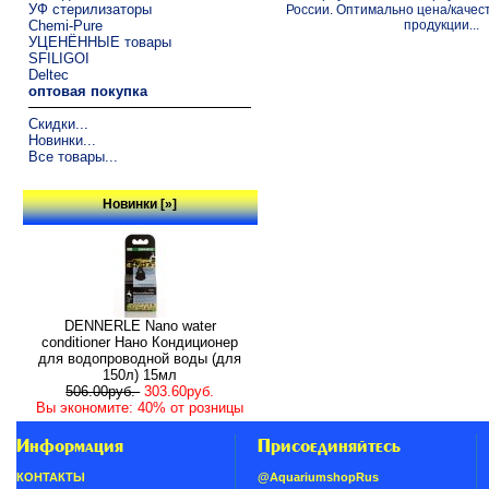
УФ стерилизаторы
России. Оптимально цена/качес
Chemi-Pure
продукции...
УЦЕНЁННЫЕ товары
SFILIGOI
Deltec
оптовая покупка
Скидки...
Новинки...
Все товары...
Новинки [»]
DENNERLE Nano water
conditioner Нано Кондиционер
для водопроводной воды (для
150л) 15мл
506.00руб.
303.60руб.
Вы экономите: 40% от розницы
Информация
Присоединяйтесь
КОНТАКТЫ
@AquariumshopRus