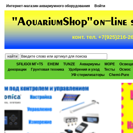
Интернет-магазин аквариумного оборудования
Войти
конт. тел. +7(925)216-
SFILIGOI МГ+Т5
EHEIM
TUNZE
Аквариумы
МОРЕ
Освеще
декорации
Грунтовая техника
Удобрения и уход
Тесты
Осмос
УФ стерилизаторы
Chemi-Pure