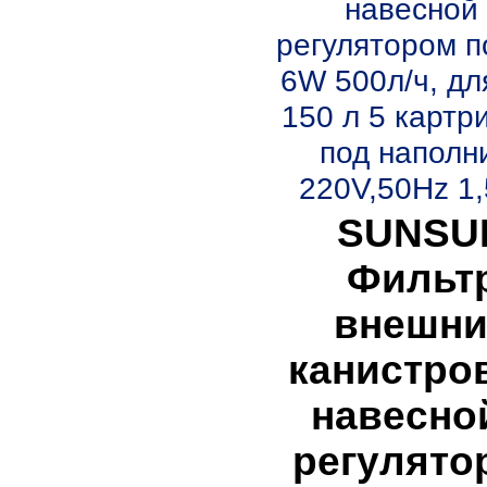
навесной 
регулятором п
6W 500л/ч, дл
150 л 5 картр
под наполн
220V,50Hz 1,5
SUNSU
Фильт
внешн
канистро
навесно
регулято