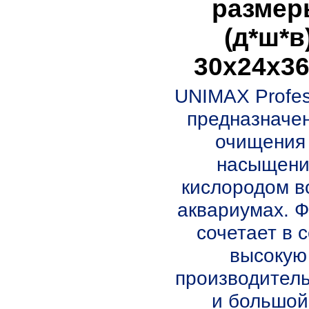
размер
(д*ш*в
30х24х3
UNIMAX Profes
предназначе
очищения
насыщени
кислородом в
аквариумах. 
сочетает в 
высокую
производител
и большой.