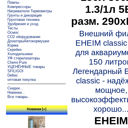
Помпы
1.3/1л 5
Компрессоры
Нагреватели Термометры
Грунты и декорации
разм. 290
Грунтовая техника
Удобрения и уход
Тесты
Внешний фи
Осмос
CO2 оборудование
EHEIM classic
ДозаторыАвтокормушки
Корма
Скребки
для аквариум
Холодильники
УФ стерилизаторы
150 литро
Chemi-Pure
УЦЕНЁННЫЕ товары
Легендарный 
SFILIGOI
Deltec
classic - надё
оптовая покупка
мощное,
Скидки...
Новинки...
Все товары...
высокоэффект
хорошо..
Новинки [»]
EHEI