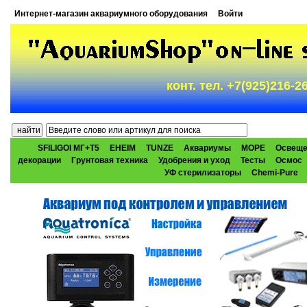
Интернет-магазин аквариумного оборудования
Войти
конт. тел. +7(925)216-
SFILIGOI МГ+Т5
EHEIM
TUNZE
Аквариумы
МОРЕ
Освеще
декорации
Грунтовая техника
Удобрения и уход
Тесты
Осмос
УФ стерилизаторы
Chemi-Pure