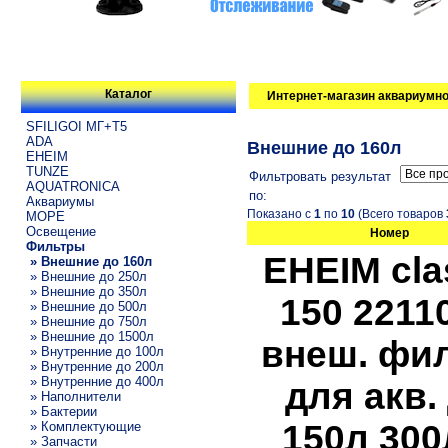
Каталог
Интернет-магазин аквариумно
SFILIGOI МГ+Т5
ADA
Внешние до 160л
EHEIM
TUNZE
Фильтровать результат
AQUATRONICA
по:
Аквариумы
Показано с
1
по
10
(Всего товаров
МОРЕ
Освещение
Номер
Фильтры
EHEIM cla
» Внешние до 160л
» Внешние до 250л
» Внешние до 350л
150 2211
» Внешние до 500л
» Внешние до 750л
» Внешние до 1500л
внеш. фи
» Внутренние до 100л
» Внутренние до 200л
» Внутренние до 400л
для акв.
» Наполнители
» Бактерии
150л 300
» Комплектующие
» Запчасти