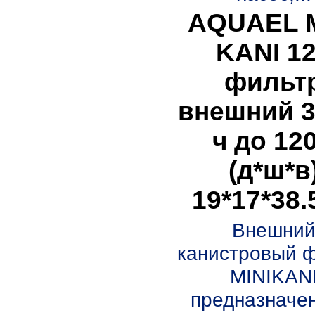
AQUAEL M
KANI 1
фильт
внешний 3
ч до 12
(д*ш*в
19*17*38.
Внешни
канистровый 
MINIKAN
предназначе