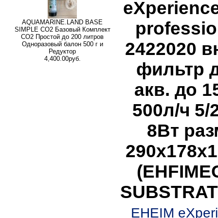
eXperience
professio
AQUAMARINE.LAND BASE
SIMPLE СО2 Базовый Комплект
СО2 Простой до 200 литров
2422020 в
Одноразовый балон 500 г и
Редуктор
4,400.00руб.
фильтр 
акв. до 1
500л/ч 5/
8Вт раз
290x178x1
(EHFIME
SUBSTRAT 
EHEIM eXper