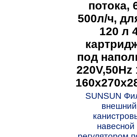
потока,
500л/ч, дл
120 л 
картрид
под напол
220V,50Hz 
160х270х2
SUNSUN Фи
внешний
канистров
навесной 
регулятором п