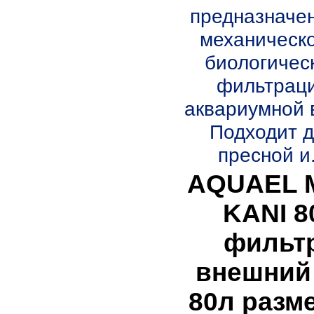
предназначе
механическ
биологичес
фильтрац
аквариумной 
Подходит 
пресной и.
AQUAEL M
KANI 8
фильт
внешний
80л разм