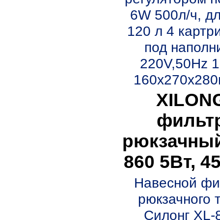
6W 500л/ч, дл
120 л 4 картр
под наполн
220V,50Hz 1
160х270х280м
XILON
фильт
рюкзачный
860 5Вт, 4
Навесной фи
рюкзачного 
Силонг XL-