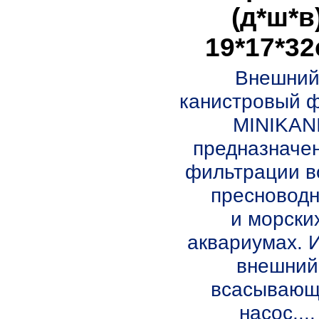
(д*ш*в
19*17*3
Внешни
канистровый 
MINIKAN
предназначе
фильтрации в
пресновод
и морски
аквариумах. 
внешний
всасываю
насос,...