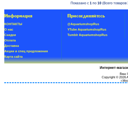
Показано с
1
по
10
(Всего товаров
Информация
Присоединяйтесь
КОНТАКТЫ
@AquariumshopRus
О нас
YTube AquariumshopRus
Скидки
Tumblr AquariumshopRus
Oплатa
Доставка
Акции и спец предложения
Карта сайта
Интернет-магаз
Ваш I
Copyright © 2026
г.Мо