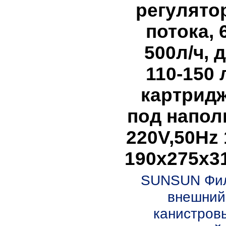
регулято
потока,
500л/ч, 
110-150 
картрид
под напол
220V,50Hz 
190х275х3
SUNSUN Фи
внешний
канистров