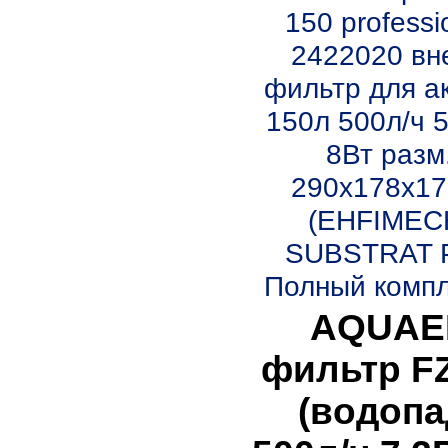
150 professi
2422020 вн
фильтр для ак
150л 500л/ч 5
8Вт разм
290x178x17
(EHFIMEC
SUBSTRAT P
Полный компле
AQUAE
фильтр F
(водопа