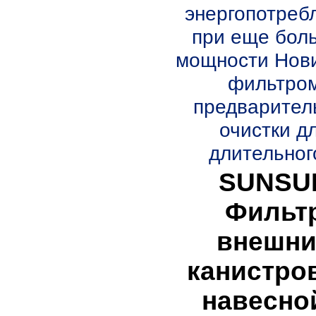
энергопотреб
при еще бол
мощности Нови
фильтро
предварител
очистки д
длительного
SUNSU
Фильт
внешн
канистро
навесно