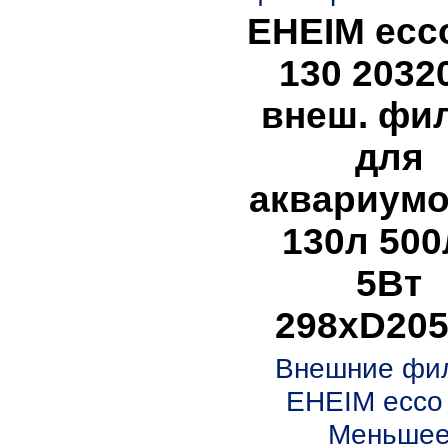
EHEIM ecc
130 2032
внеш. фи
для
аквариумо
130л 500
5Вт
298xD20
Внешние фи
EHEIM ecco
Меньше