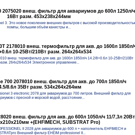
00 2075020 внеш. фильтр для аквариумов до 600л 1250л/ч
16Вт разм. 453x238x244мм
el 3. Это новое поколение внешних фильтров с высокой производительность
помпы, большим объём канистры и...
00T 2178010 внеш. термофильтр для акв. до 1600л 1850л/
8+0.6л 10-25Вт/210Вт разм. 264х264х534
8010 внеш. термофильтр для акв. до 1600л 1850л/ч 14.2/8+0.6л 10-25Вт/210Вт
разм. 264х264х534 Электронное управление...
3e 700 2078010 внеш. фильтр для акв. до 700л 1850л/ч
4.5/8.6л 35Вт разм. 534x264x264мм
ionel 3 electronic 2078 для аквариумов до 700 литров. Внешний фильтр для
ариумов с пресной и морской водой, расстояние...
028020 внеш. фильтр для акв. до 600л 1050л/ч 11/7,3л 20В
5x210x210мм +(EHFIMECH, SUBSTRAT Pro)
ESSIONEL II 2028 для аквариумов до 600 л + наполнитель EHFIMECH и
TRATpro Внешний фильтр EHEIM professionel II...