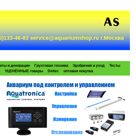
985)133-46-83 service@aquariumshop.ru г.Москва
нты и декорации
Грунтовая техника
Удобрения и уход
Тесты
e
УЦЕНЁННЫЕ товары
Deltec
оптовая покупка