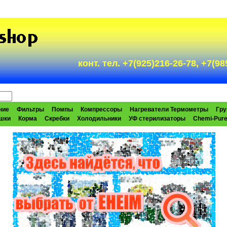
конт. тел. +7(925)216-26-78, +7(
ние
Фильтры
Помпы
Компрессоры
Нагреватели Термометры
Гру
шки
Корма
Скребки
Холодильники
УФ стерилизаторы
Chemi-Pur