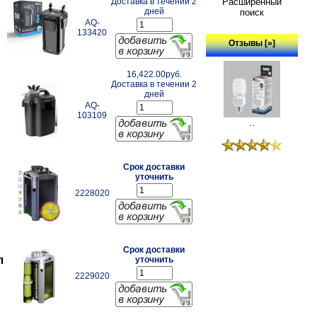
Расширенный
Доставка в течении 2
дней
поиск
AQ-
133420
Отзывы [»]
16,422.00руб.
Доставка в течении 2
дней
AQ-
103109
..
Срок доставки
уточнить
2228020
Срок доставки
л
уточнить
2229020