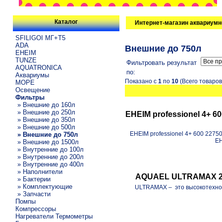
Каталог
Интернет-магазин аквариумн
SFILIGOI МГ+Т5
ADA
Внешние до 750л
EHEIM
TUNZE
Фильтровать результат
AQUATRONICA
по:
Аквариумы
Показано с
1
по
10
(Всего товаро
МОРЕ
Освещение
Фильтры
» Внешние до 160л
» Внешние до 250л
EHEIM professionel 4+ 6
» Внешние до 350л
» Внешние до 500л
EHEIM professionel 4+ 600 2275
» Внешние до 750л
EH
» Внешние до 1500л
» Внутренние до 100л
» Внутренние до 200л
» Внутренние до 400л
» Наполнители
AQUAEL ULTRAMAX 200
» Бактерии
» Комплектующие
ULTRAMAX – это высокотехнол
» Запчасти
Помпы
Компрессоры
Нагреватели Термометры