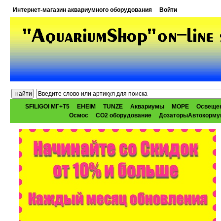
Интернет-магазин аквариумного оборудования
Войти
SFILIGOI МГ+Т5
EHEIM
TUNZE
Аквариумы
МОРЕ
Освеще
Осмос
CO2 оборудование
ДозаторыАвтокорму