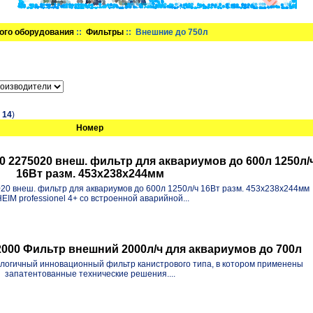
ого оборудования
::
Фильтры
:: Внешние до 750л
в
14
)
Номер
00 2275020 внеш. фильтр для аквариумов до 600л 1250л/
16Вт разм. 453x238x244мм
020 внеш. фильтр для аквариумов до 600л 1250л/ч 16Вт разм. 453x238x244мм
EIM professionel 4+ со встроенной аварийной...
0 Фильтр внешний 2000л/ч для аквариумов до 700л
огичный инновационный фильтр канистрового типа, в котором применены
запатентованные технические решения....