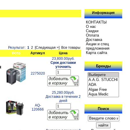
Информация
КОНТАКТЫ
О нас
Скидки
Oплатa
Доставка
Акции и спец
Результат:
1
2
[Следующая >]
Все товары
предложения
Карта сайта
Фото
Артикул
Цена
23,800.00руб.
Срок доставки
Бренды
ч
уточнить
2275020
25,280.00руб.
Доставка в течении 2
дней
AQ-
Поиск
120666