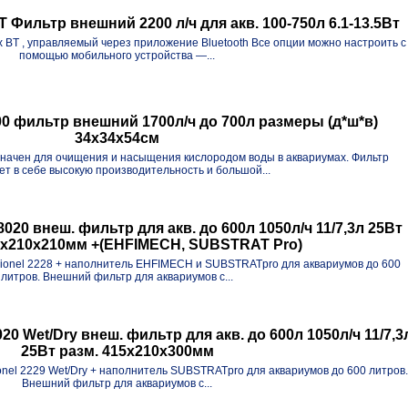
ильтр внешний 2200 л/ч для акв. 100-750л 6.1-13.5Вт
 BT , управляемый через приложение Bluetooth Все опции можно настроить с
помощью мобильного устройства —...
 фильтр внешний 1700л/ч до 700л размеры (д*ш*в)
34х34х54см
значен для очищения и насыщения кислородом воды в аквариумах. Фильтр
ет в себе высокую производительность и большой...
8020 внеш. фильтр для акв. до 600л 1050л/ч 11/7,3л 25Вт
5x210x210мм +(EHFIMECH, SUBSTRAT Pro)
ionel 2228 + наполнитель EHFIMECH и SUBSTRATpro для аквариумов до 600
литров. Внешний фильтр для аквариумов с...
20 Wet/Dry внеш. фильтр для акв. до 600л 1050л/ч 11/7,3
25Вт разм. 415x210x300мм
nel 2229 Wet/Dry + наполнитель SUBSTRATpro для аквариумов до 600 литров.
Внешний фильтр для аквариумов с...