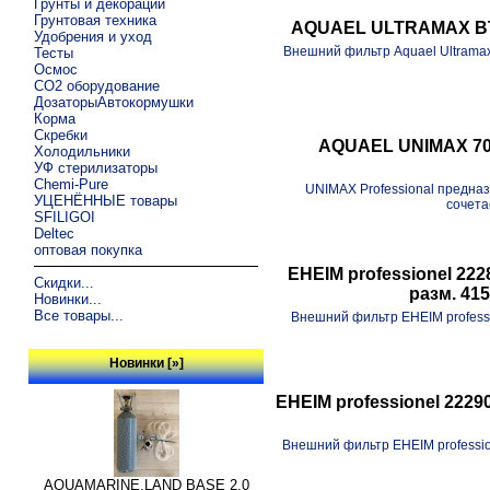
Грунты и декорации
Грунтовая техника
AQUAEL ULTRAMAX BT Ф
Удобрения и уход
Внешний фильтр Aquael Ultramax
Тесты
Осмос
CO2 оборудование
ДозаторыАвтокормушки
Корма
Скребки
AQUAEL UNIMAX 700
Холодильники
УФ стерилизаторы
Chemi-Pure
UNIMAX Professional предна
УЦЕНЁННЫЕ товары
сочета
SFILIGOI
Deltec
оптовая покупка
EHEIM professionel 222
Скидки...
разм. 41
Новинки...
Все товары...
Внешний фильтр EHEIM profess
Новинки [»]
EHEIM professionel 22290
Внешний фильтр EHEIM professio
AQUAMARINE.LAND BASE 2.0