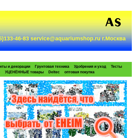
985)133-46-83 service@aquariumshop.ru г.Москва
нты и декорации
Грунтовая техника
Удобрения и уход
Тесты
e
УЦЕНЁННЫЕ товары
Deltec
оптовая покупка