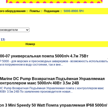
ого оборудования
::
Помпы
::
Подающие
:: 5000-8900 Л/Ч
в
13
)
Номер
00-07 универсальная помпа 5000л/ч 4.7м 75Вт
5000 - для морских и пресноводных аквариумов - возможность использовать
ак в погруженном в воду состоянии, так и вне...
 Marine DC Pump Возвратная Подъёмная Управляемая
контроллером макс 5000л/ч 40Вт 3.5м 24В
 DC Pump Возвратная Подъёмная Управляемая помпа с контроллером макс
40Вт 3.5м 24В По заявлению производителя новая...
on 3 Mini Speedy 50 Watt Помпа управляемая IP68 5000л/