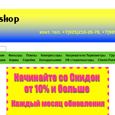
конт. тел. +7(925)216-26-78, +7(
ние
Фильтры
Помпы
Компрессоры
Нагреватели Термометры
Гру
шки
Корма
Скребки
Холодильники
УФ стерилизаторы
Chemi-Pur