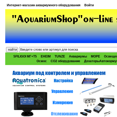
Интернет-магазин аквариумного оборудования
Войти
SFILIGOI МГ+Т5
EHEIM
TUNZE
Аквариумы
МОРЕ
Освеще
Осмос
CO2 оборудование
ДозаторыАвтокорму