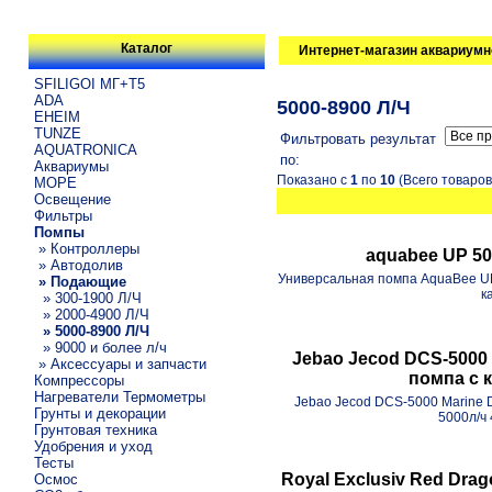
Каталог
Интернет-магазин аквариумн
SFILIGOI МГ+Т5
ADA
5000-8900 Л/Ч
EHEIM
TUNZE
Фильтровать результат
AQUATRONICA
по:
Аквариумы
Показано с
1
по
10
(Всего товаро
МОРЕ
Освещение
Фильтры
Помпы
» Контроллеры
aquabee UP 50
» Автодолив
Универсальная помпа AquaBee UP 
» Подающие
к
» 300-1900 Л/Ч
» 2000-4900 Л/Ч
» 5000-8900 Л/Ч
» 9000 и более л/ч
Jebao Jecod DCS-5000
» Аксессуары и запчасти
помпа с 
Компрессоры
Нагреватели Термометры
Jebao Jecod DCS-5000 Marine
Грунты и декорации
5000л/ч 
Грунтовая техника
Удобрения и уход
Тесты
Royal Exclusiv Red Drag
Осмос