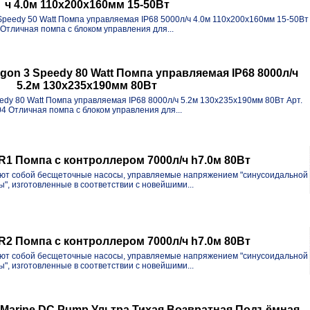
ч 4.0м 110x200x160мм 15-50Вт
i Speedy 50 Watt Помпа управляемая IP68 5000л/ч 4.0м 110x200x160мм 15-50Вт
Отличная помпа с блоком управления для...
agon 3 Speedy 80 Watt Помпа управляемая IP68 8000л/ч
5.2м 130x235x190мм 80Вт
eedy 80 Watt Помпа управляемая IP68 8000л/ч 5.2м 130x235x190мм 80Вт Арт.
04 Отличная помпа с блоком управления для...
 R1 Помпа с контроллером 7000л/ч h7.0м 80Вт
яют собой бесщеточные насосы, управляемые напряжением "синусоидальной
ы", изготовленные в соответствии с новейшими...
 R2 Помпа с контроллером 7000л/ч h7.0м 80Вт
яют собой бесщеточные насосы, управляемые напряжением "синусоидальной
ы", изготовленные в соответствии с новейшими...
 Marine DC Pump Ультра Тихая Возвратная Подъёмная