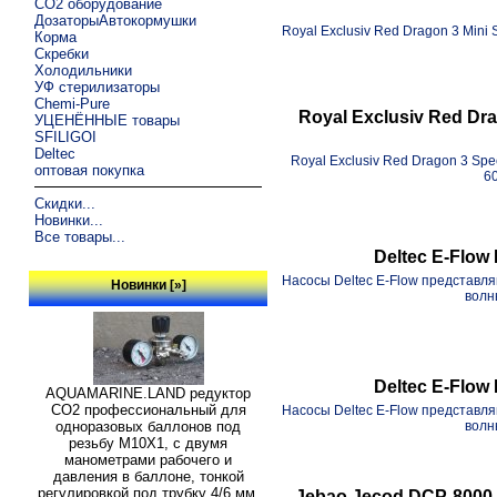
CO2 оборудование
ДозаторыАвтокормушки
Royal Exclusiv Red Dragon 3 Min
Корма
Скребки
Холодильники
УФ стерилизаторы
Chemi-Pure
Royal Exclusiv Red Dr
УЦЕНЁННЫЕ товары
SFILIGOI
Deltec
Royal Exclusiv Red Dragon 3 Sp
оптовая покупка
6
Скидки...
Новинки...
Все товары...
Deltec E-Flow
Насосы Deltec E-Flow представл
Новинки [»]
волн
Deltec E-Flow
AQUAMARINE.LAND редуктор
СО2 профессиональный для
Насосы Deltec E-Flow представл
волн
одноразовых баллонов под
резьбу M10X1, с двумя
манометрами рабочего и
давления в баллоне, тонкой
регулировкой под трубку 4/6 мм,
Jebao Jecod DCP-8000