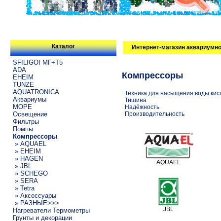
Каталог
Интернет-магазин аквариумно
SFILIGOI МГ+Т5
ADA
Компрессоры
EHEIM
TUNZE
AQUATRONICA
Техника для насыщения воды ки
Аквариумы
Тишина
МОРЕ
Надёжность
Освещение
Производительность
Фильтры
Помпы
Компрессоры
» AQUAEL
» EHEIM
» HAGEN
AQUAEL
» JBL
» SCHEGO
» SERA
» Tetra
» Аксессуары
» РАЗНЫЕ>>>
JBL
Нагреватели Термометры
Грунты и декорации