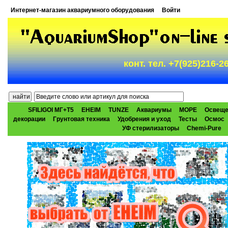
Интернет-магазин аквариумного оборудования
Войти
конт. тел. +7(925)216-
SFILIGOI МГ+Т5
EHEIM
TUNZE
Аквариумы
МОРЕ
Освеще
декорации
Грунтовая техника
Удобрения и уход
Тесты
Осмос
УФ стерилизаторы
Chemi-Pure