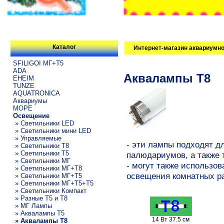
Каталог
Интернет-магазин аквариумно
SFILIGOI МГ+Т5
ADA
Аквалампы T8
EHEIM
TUNZE
AQUATRONICA
Аквариумы
МОРЕ
Освещение
» Светильники LED
» Светильники мини LED
» Управляемые
- эти лампы подходят д
» Светильники T8
» Светильники T5
палюдариумов, а также
» Светильники МГ
- могут также использов
» Светильники МГ+T8
освещения комнатных р
» Светильники МГ+T5
» Светильники МГ+T5+T5
» Светильники Компакт
» Разные T5 и T8
» МГ Лампы
» Аквалампы T5
14 Вт 37.5 см
» Аквалампы T8