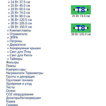
» 14 Вт 37.5 см
» 15 Вт 45.0 см
» 18 Вт 60.0 см
» 25 Вт 74.0 см
» 30 Вт 90.0 см
25 Вт 74.0 см
» 36 Вт 120.0 см
» 38 Вт 105.0 см
» 58 Вт 150.0 см
» Компактлампы
» Отражатели
38 Вт 105.0 см
» ЭПРА
» Патроны
» Держатели
» Аквариумные крышки
» Свет для Птиц
» Свет для Репти
» Таймеры
Фильтры
Помпы
Компрессоры
Нагреватели Термометры
Грунты и декорации
Грунтовая техника
Удобрения и уход
Тесты
Осмос
CO2 оборудование
ДозаторыАвтокормушки
Корма
Скребки