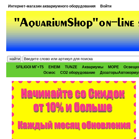
Интернет-магазин аквариумного оборудования
Войти
SFILIGOI МГ+Т5
EHEIM
TUNZE
Аквариумы
МОРЕ
Освеще
Осмос
CO2 оборудование
ДозаторыАвтокорму