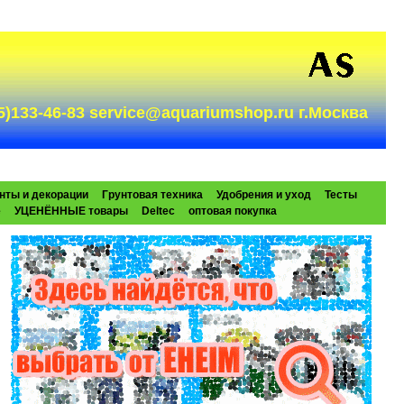
985)133-46-83 service@aquariumshop.ru г.Москва
нты и декорации
Грунтовая техника
Удобрения и уход
Тесты
e
УЦЕНЁННЫЕ товары
Deltec
оптовая покупка