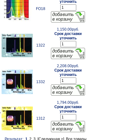
уточнить
FO18
1,150.00руб.
Срок доставки
уточнить
1322
2,208.00руб.
Срок доставки
.
уточнить
1332
1,794.00руб.
Срок доставки
.
уточнить
1312
й
Результат:
1
2
3
[Следующая >]
Все товары