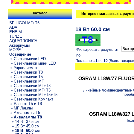
Каталог
Интернет-магазин аквариумн
SFILIGOI МГ+Т5
ADA
18 Вт 60.0 см
EHEIM
TUNZE
AQUATRONICA
Аквариумы
Фильтровать результат
МОРЕ
Освещение
по:
» Светильники LED
Показано с
1
по
10
(Всего товаро
» Светильники мини LED
» Управляемые
» Светильники T8
» Светильники T5
OSRAM L18W/77 FLUORA
» Светильники МГ
» Светильники МГ+T8
» Светильники МГ+T5
Линейные люминесцентные 
» Светильники МГ+T5+T5
преобр
» Светильники Компакт
» Разные T5 и T8
» МГ Лампы
» Аквалампы T5
OSRAM L18W/827 Lu
» Аквалампы T8
Техн
» 14 Вт 37.5 см
» 15 Вт 45.0 см
» 18 Вт 60.0 см