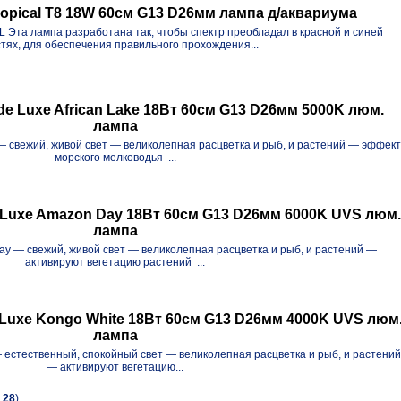
Tropical T8 18W 60см G13 D26мм лампа д/аквариума
Эта лампа разработана так, чтобы спектр преобладал в красной и синей
тях, для обеспечения правильного прохождения...
Luxe African Lake 18Вт 60см G13 D26мм 5000K люм.
лампа
 свежий, живой свет — великолепная расцветка и рыб, и растений — эффект
морского мелководья ...
uxe Amazon Day 18Вт 60см G13 D26мм 6000K UVS люм
лампа
 — свежий, живой свет — великолепная расцветка и рыб, и растений —
активируют вегетацию растений ...
uxe Kongo White 18Вт 60см G13 D26мм 4000K UVS люм
лампа
естественный, спокойный свет — великолепная расцветка и рыб, и растени
— активируют вегетацию...
в
28
)