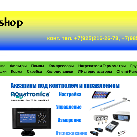
конт. тел. +7(925)216-26-78, +7(
ние
Фильтры
Помпы
Компрессоры
Нагреватели Термометры
Гру
шки
Корма
Скребки
Холодильники
УФ стерилизаторы
Chemi-Pur