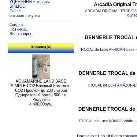
УЦЕНЁННЫЕ товары
Arcadia Original 
SFILIGOI
Deltec
ARCADIA ORIGINAL TROPICAL 
оптовая покупка
облас
Скидки...
Новинки...
Все товары...
DENNERLE TROCAL de 
Новинки [»]
TROCAL de Luxe AFRICAN-Lake —
DENNERLE TROCAL de L
AQUAMARINE.LAND BASE
TROCAL de Luxe AMAZON-Day
SIMPLE СО2 Базовый Комплект
СО2 Простой до 200 литров
Одноразовый балон 500 г и
Редуктор
4,400.00руб.
DENNERLE TROCAL de L
TROCAL de Luxe KONGO-White — 
Показано с
1
по
10
(Всего товаро