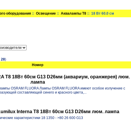
ого оборудования
::
Освещение
::
Аквалампы T8
:: 18 Вт 60.0 см
в
28
)
Номер
 T8 18Вт 60см G13 D26мм (аквариум, оранжерея) люм.
лампа
лампы OSRAM FLUORA Лампы OSRAM FLUORA имеют особое излучение с
азующей составляющей синего и красного цвета,...
milux Interna T8 18Вт 60см G13 D26мм люм. лампа
ические характеристики 18 1350 - >80 26 600 G13