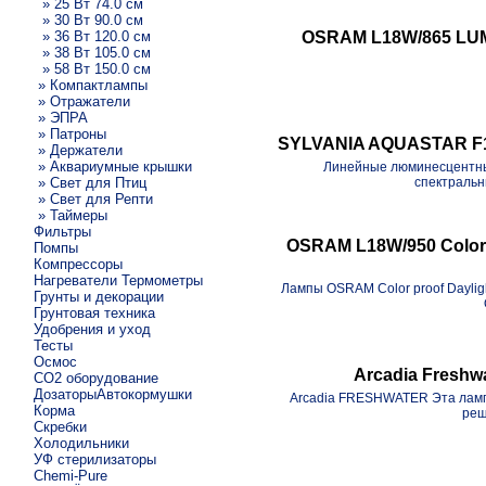
» 25 Вт 74.0 см
» 30 Вт 90.0 см
» 36 Вт 120.0 см
OSRAM L18W/865 LUM
» 38 Вт 105.0 см
» 58 Вт 150.0 см
» Компактлампы
» Отражатели
» ЭПРА
» Патроны
SYLVANIA AQUASTAR F1
» Держатели
» Аквариумные крышки
Линейные люминесцентны
» Свет для Птиц
спектральн
» Свет для Репти
» Таймеры
Фильтры
OSRAM L18W/950 Color 
Помпы
Компрессоры
Нагреватели Термометры
Лампы OSRAM Color proof Daylig
Грунты и декорации
Грунтовая техника
Удобрения и уход
Тесты
Осмос
Arcadia Freshw
CO2 оборудование
ДозаторыАвтокормушки
Arcadia FRESHWATER Эта лампа
Корма
реш
Скребки
Холодильники
УФ стерилизаторы
Chemi-Pure