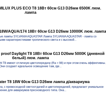
ILUX PLUS ECO T8 18Вт 60см G13 D26мм 6500K люм.
лампа
8W/AQUA/174 18Вт 60см G13 D26мм 10000K люм. ламп
е лампы SYLVANIA AQUASTAR Лампа SYLVANIA AQUASTAR - лампа со
ыми характеристиками тропического света и с высокой...
proof Daylight T8 18Вт 60см G13 D26мм 5000K (дневной
белый) люм. лампа
ht T8 имеют отличную цветопередачу (Ra = 98) и при этом очень эффективны.
Они создают идеальное освещение там, где...
ater T8 18W 60см G13 D26мм лампа д/аквариума
, с превосходной светоотдачей и цветопередачей, предлагает уникальное
ение для аквариумов пресноводного типа. Она...