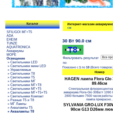
Каталог
Интернет-магазин аквариумно
см
SFILIGOI МГ+Т5
ADA
EHEIM
30 Вт 90.0 см
TUNZE
AQUATRONICA
Аквариумы
МОРЕ
Фильтровать результат
Освещение
» Светильники LED
по:
» Светильники мини LED
Показано с
1
по
10
(Всего товаров
» Управляемые
Номер
» Светильники T8
» Светильники T5
HAGEN лампа Flora Glo 
» Светильники МГ
89.46см
» Светильники МГ+T8
» Светильники МГ+T5
Спектральная флуоресцентна
» Светильники МГ+T5+T5
аквариума Flora-Glo 30Ватт 1090
2800 Кельвин 7500 часов работы
» Светильники Компакт
лампа прекрасно..
» Разные T5 и T8
» МГ Лампы
SYLVANIA GRO-LUX F30
» Аквалампы T5
90см G13 D26мм люм
» Аквалампы T8