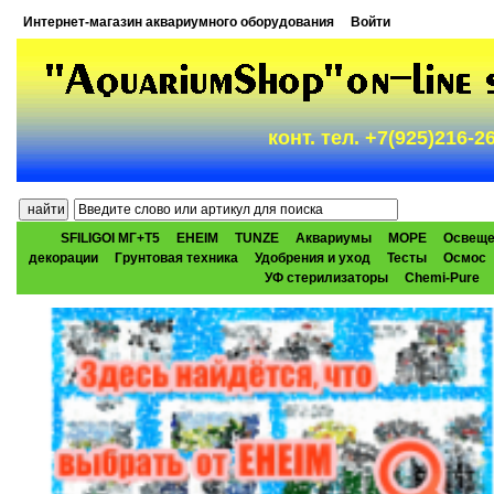
Интернет-магазин аквариумного оборудования
Войти
конт. тел. +7(925)216-
SFILIGOI МГ+Т5
EHEIM
TUNZE
Аквариумы
МОРЕ
Освеще
декорации
Грунтовая техника
Удобрения и уход
Тесты
Осмос
УФ стерилизаторы
Chemi-Pure