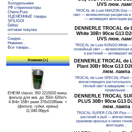
Холодильники
UVS люм. лам
УФ стерилизаторы
TROCAL de Luxe AMAZON-Day — 
Chemi-Pure
свет — великолепная расцветка и 
УЦЕНЁННЫЕ товары
— активируют вегетацию рас
SFILIGOI
Deltec
DENNERLE TROCAL de 
оптовая покупка
White 30Вт 90см G13 D
Скидки...
UVS люм. лам
Новинки...
TROCAL de Luxe KONGO-White —
Все товары...
спокойный свет — великолепная р
и растений — активируют ве
Новинки [»]
DENNERLE TROCAL de Lu
Plant 30Вт 90см G13 D
люм. лампа
TROCAL-de Luxe SPECIAL-Plant 
впечатляющего растительного
тёплый свет в аквариуме — 
правильную...
EHEIM classic 350 2215020 внеш.
DENNERLE TROCAL SU
фильтр для акв. до 350л 620л/ч
PLUS 30Вт 90см G13 
4.8/4л 15Вт разм.370хD185мм. +
люм. лампа
(фильтр. губки, краны)
11,040.00руб.
TROCAL-SUPER COLOR-Plus — с
растений и рыб — впечатля
оранжево-красных и синих тоно
вегетацию...