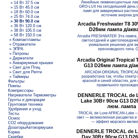
Линейные люминесцентные ла
» 14 Вт 37.5 см
GRO-LUX На сегодняшний день о
» 15 Вт 45.0 см
ламп для аквариумных растений
» 18 Вт 60.0 см
источник энергии для
» 25 Вт 74.0 см
» 30 Вт 90.0 см
Arcadia Freshwater T8 3
» 36 Вт 120.0 см
D26мм лампа д/акв
» 38 Вт 105.0 см
» 58 Вт 150.0 см
Arcadia FRESHWATER Эта лампа, 
» Компактлампы
светоотдачей и цветопередаче
» Отражатели
уникальное решение для а
» ЭПРА
пресноводного типа. О
» Патроны
» Держатели
Arcadia Original Tropical
» Аквариумные крышки
G13 D26мм лампа д/а
» Свет для Птиц
» Свет для Репти
ARCADIA ORIGINAL TROPICAL
» Таймеры
разработана так, чтобы спектр
красной и синей областях, для
Фильтры
правильного прохожден
Помпы
Компрессоры
Нагреватели Термометры
DENNERLE TROCAL de Lu
Грунты и декорации
Lake 30Вт 90см G13 D2
Грунтовая техника
люм. лампа
Удобрения и уход
TROCAL de Luxe AFRICAN-Lake —
Тесты
свет — великолепная расцветка и 
Осмос
— эффект морского мелков
CO2 оборудование
ДозаторыАвтокормушки
DENNERLE TROCAL de L
Корма
Скребки
Day 30Вт 90см G13 D2