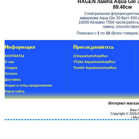
HAGEN лампа Aqua Glo 
89.46см
Спектральная флуоресцентна
аквариума Aqua Glo 30 Ватт 650
18000 Кельвин 7500 часов работ
лампа, способствует.
Показано с
1
по
10
(Всего товаров
Информация
Присоединяйтесь
КОНТАКТЫ
@AquariumshopRus
О нас
YTube AquariumshopRus
Скидки
Tumblr AquariumshopRus
Oплатa
Доставка
Акции и спец предложения
Карта сайта
Интернет-магаз
Ваш I
Copyright © 2026
г.Мо