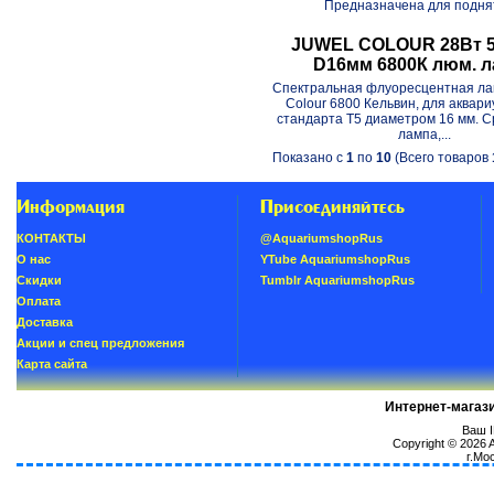
Предназначена для поднят
JUWEL COLOUR 28Вт 5
D16мм 6800К люм. 
Спектральная флуоресцентная лам
Colour 6800 Кельвин, для аквари
стандарта Т5 диаметром 16 мм. 
лампа,...
Показано с
1
по
10
(Всего товаров
Информация
Присоединяйтесь
КОНТАКТЫ
@AquariumshopRus
О нас
YTube AquariumshopRus
Скидки
Tumblr AquariumshopRus
Oплатa
Доставка
Акции и спец предложения
Карта сайта
Интернет-магаз
Ваш I
Copyright © 2026
г.Мо