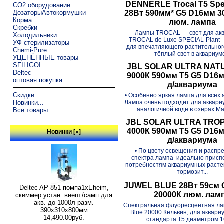
DENNERLE Trocal T5 Spec
CO2 оборудование
ДозаторыАвтокормушки
28Вт 590мм* G5 D16мм 
Корма
люм. лампа
Скребки
Лампы TROCAL — свет для ак
Холодильники
TROCAL de Luxe SPECIAL-Plant
УФ стерилизаторы
для впечатляющего растительног
Chemi-Pure
— тёплый свет в аквариуме
УЦЕНЁННЫЕ товары
SFILIGOI
JBL SOLAR ULTRA NATU
Deltec
9000К 590мм Т5 G5 D16
оптовая покупка
д/аквариума
Скидки...
• Особенно яркая лампа для всех 
Лампа очень подходит для аквариу
Новинки...
аналогичной воде в озёрах Мал
Все товары...
JBL SOLAR ULTRA TROPI
4000К 590мм Т5 G5 D16
Новинки [»]
д/аквариума
• По цвету освещения и расп
спектра лампа идеально присп
потребностям аквариумных расте
тормозит...
JUWEL BLUE 28Вт 59см 
Deltec AP 851 помпа1xEheim,
20000К люм. лам
скиммер устан. внеш./самп для
акв. до 1000л разм.
Спектральная флуоресцентная лам
390х310х800мм
Blue 20000 Кельвин, для аквариу
14,490.00руб.
стандарта Т5 диаметром 1