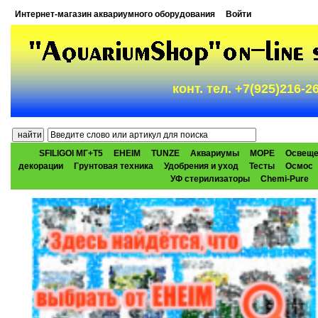
Интернет-магазин аквариумного оборудования
Войти
конт. тел. +7(925)216-
SFILIGOI МГ+Т5
EHEIM
TUNZE
Аквариумы
МОРЕ
Освеще
декорации
Грунтовая техника
Удобрения и уход
Тесты
Осмос
УФ стерилизаторы
Chemi-Pure