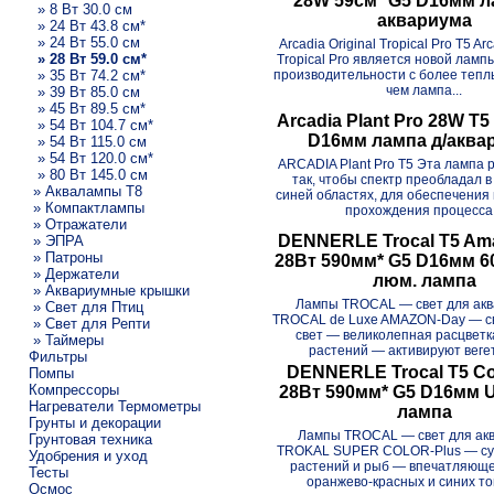
28W 59см* G5 D16мм л
» 8 Вт 30.0 см
аквариума
» 24 Вт 43.8 см*
» 24 Вт 55.0 см
Arcadia Original Tropical Pro T5 Arc
» 28 Вт 59.0 см*
Tropical Pro является новой ламп
» 35 Вт 74.2 см*
производительности с более тепл
чем лампа...
» 39 Вт 85.0 см
» 45 Вт 89.5 см*
Arcadia Plant Pro 28W T5
» 54 Вт 104.7 см*
D16мм лампа д/аква
» 54 Вт 115.0 см
» 54 Вт 120.0 см*
ARCADIA Plant Pro T5 Эта лампа 
» 80 Вт 145.0 см
так, чтобы спектр преобладал в
» Аквалампы T8
синей областях, для обеспечения
» Компактлампы
прохождения процесса.
» Отражатели
DENNERLE Trocal T5 Am
» ЭПРА
» Патроны
28Вт 590мм* G5 D16мм 
» Держатели
люм. лампа
» Аквариумные крышки
Лампы TROCAL — свет для ак
» Свет для Птиц
TROCAL de Luxe AMAZON-Day — с
» Свет для Репти
свет — великолепная расцветка
» Таймеры
растений — активируют вегет
Фильтры
DENNERLE Trocal T5 Co
Помпы
Компрессоры
28Вт 590мм* G5 D16мм 
Нагреватели Термометры
лампа
Грунты и декорации
Лампы TROCAL — свет для ак
Грунтовая техника
TROKAL SUPER COLOR-Plus — су
Удобрения и уход
растений и рыб — впечатляющ
Тесты
оранжево-красных и синих то
Осмос