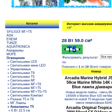
Каталог
Интернет-магазин аквариумно
см*
SFILIGOI МГ+Т5
ADA
EHEIM
28 Вт 59.0 см*
TUNZE
AQUATRONICA
Аквариумы
МОРЕ
Фильтровать результат
Освещение
» Светильники LED
по:
» Светильники мини LED
Показано с
1
по
10
(Всего товаров
» Управляемые
Номер
» Светильники T8
» Светильники T5
Arcadia Marine Hybrid J
» Светильники МГ
59см Marine White 14K 
» Светильники МГ+T8
Blue лампа д/аквар
» Светильники МГ+T5
» Светильники МГ+T5+T5
Новые модели лампы - смесь Ma
» Светильники Компакт
14000К и Marine Blue 420 нм Mar
» Разные T5 и T8
является новой T5 моделью ламп
» МГ Лампы
смеси люминофора 60/40 
» Аквалампы T5
Arcadia Original Tropica
» 6 Вт 22.5 см