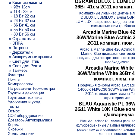
OSRAM DULUX L LUMILUX
» Компактлампы
36Вт 41см 2G11 компакт.
» 9Вт 16см
» 11Вт 23см
Компактные люминесцентные 
» 18 Вт 22 см
DULUX L LUMILUX Лампы OS
» 24 Вт 32 см
LUMILUX - с цветностью дневного
» 36 Вт 41 см
самым высоким требовани
» 55 Вт 53 см
Arcadia Marine Blue 42
» 80 Вт 56 см
36W/Marine Blue Actinic
» Отражатели
2G11 компакт. люм.
» ЭПРА
» Патроны
Arcadia Marine Blue 420 Actinic
» Держатели
Marine Blue диапазон светово
» Аквариумные крышки
создана для конкретного спектра 
» Свет для Птиц
необходимого...
» Свет для Репти
Arcadia Marine White
» Таймеры
36W/Marine White 36Вт 
Фильтры
компакт. люм. л
Помпы
Компрессоры
Продукция фирмы Arcadia Arcadi
Нагреватели Термометры
14000K FMWC36 36W/Marine Whi
Грунты и декорации
2G11 компакт. люм. лампа Т
Грунтовая техника
характеристики ...
Удобрения и уход
BLAU Aquaristic PL 36
Тесты
2G11 White 10K / Blue ко
Осмос
д/аквариума
CO2 оборудование
ДозаторыАвтокормушки
Blau Aquaristic PL лампы (или 
Корма
флуоресцентные лампы) являют
Скребки
решением для освещения аквари
Холодильники
хорошо подходят для