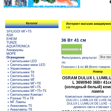
Каталог
Интернет-магазин аквариумно
см
SFILIGOI МГ+Т5
ADA
EHEIM
36 Вт 41 см
TUNZE
AQUATRONICA
Аквариумы
МОРЕ
Освещение
Фильтровать результат
» Светильники LED
по:
» Светильники мини LED
Показано с
1
по
10
(Всего товаров
» Управляемые
Номер
» Светильники T8
» Светильники T5
OSRAM DULUX L LUMIL
» Светильники МГ
L 36W/940 36Вт 41с
» Светильники МГ+T8
(холодный белый) комп
» Светильники МГ+T5
» Светильники МГ+T5+T5
лампа
» Светильники Компакт
Компактные люминесцентные 
» Разные T5 и T8
DULUX L LUMILUX DE LUXE 
» МГ Лампы
DULUX L LUMILUX DE LUXE - с
» Аквалампы T5
дневного света отвечают 
» Аквалампы T8