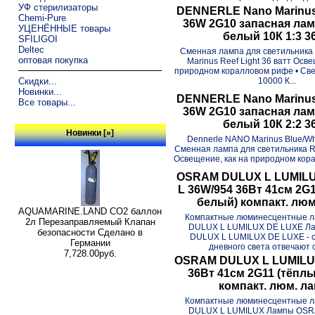
УФ стерилизаторы
DENNERLE Nano Marinus
Chemi-Pure
36W 2G10 запасная лам
УЦЕНЁННЫЕ товары
белый 10К 1:3 3
SFILIGOI
Deltec
Сменная лампа для светильника
оптовая покупка
Marinus Reef Light 36 ватт Осве
природном коралловом рифе • Све
10000 К...
Скидки...
Новинки...
DENNERLE Nano Marinus
Все товары...
36W 2G10 запасная лам
белый 10К 2:2 3
Новинки [»]
Dennerle NANO Marinus Blue/Wh
Сменная лампа для светильника Re
Освещение, как на природном кора
OSRAM DULUX L LUMIL
L 36W/954 36Вт 41см 2G
белый) компакт. люм
AQUAMARINE.LAND CO2 баллон
Компактные люминесцентные 
2л Перезаправляемый Клапан
DULUX L LUMILUX DE LUXE 
безопасности Сделано в
DULUX L LUMILUX DE LUXE - с
Германии
дневного света отвечают 
7,728.00руб.
OSRAM DULUX L LUMILUX
36Вт 41см 2G11 (тёпл
компакт. люм. л
Компактные люминесцентные 
DULUX L LUMILUX Лампы OS