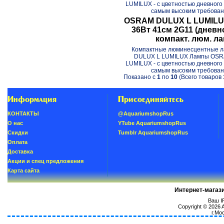
LUMILUX - с цветностью дневного
самым высоким требовани
OSRAM DULUX L LUMILUX
36Вт 41см 2G11 (дневн
компакт. люм. л
Компактные люминесцентные 
DULUX L LUMILUX Лампы OS
LUMILUX - с цветностью дневного
самым высоким требовани
Показано с
1
по
10
(Всего товаров
Информация
Присоединяйтесь
КОНТАКТЫ
@AquariumshopRus
О нас
YTube AquariumshopRus
Скидки
Tumblr AquariumshopRus
Oплатa
Доставка
Акции и спец предложения
Карта сайта
Интернет-магаз
Ваш IP
Copyright © 2026
г.Мо