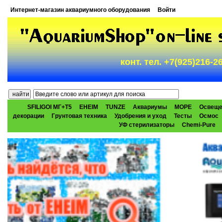
Интернет-магазин аквариумного оборудования
Войти
конт. тел. +7(925)216-
SFILIGOI МГ+Т5
EHEIM
TUNZE
Аквариумы
МОРЕ
Освеще
декорации
Грунтовая техника
Удобрения и уход
Тесты
Осмос
УФ стерилизаторы
Chemi-Pure