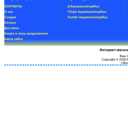
КОНТАКТЫ
@AquariumshopRus
О нас
YTube AquariumshopRus
Скидки
Tumblr AquariumshopRus
Oплатa
Доставка
Акции и спец предложения
Карта сайта
Интернет-магаз
Ваш I
Copyright © 2026
г.Мо