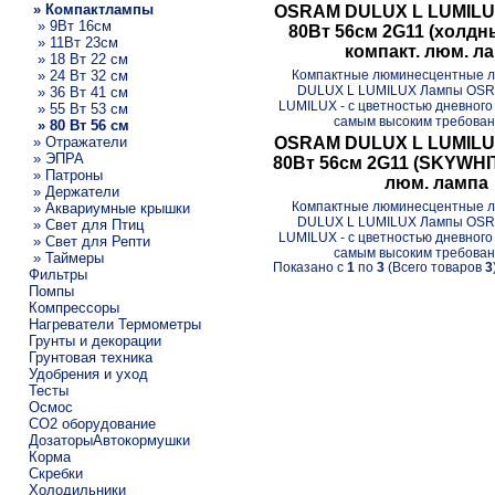
» Компактлампы
OSRAM DULUX L LUMILUX
» 9Вт 16см
80Вт 56см 2G11 (холд
» 11Вт 23см
компакт. люм. л
» 18 Вт 22 см
Компактные люминесцентные 
» 24 Вт 32 см
DULUX L LUMILUX Лампы OS
» 36 Вт 41 см
LUMILUX - с цветностью дневного
» 55 Вт 53 см
самым высоким требовани
» 80 Вт 56 см
» Отражатели
OSRAM DULUX L LUMILUX
» ЭПРА
80Вт 56см 2G11 (SKYWHIT
» Патроны
люм. лампа
» Держатели
Компактные люминесцентные 
» Аквариумные крышки
DULUX L LUMILUX Лампы OS
» Свет для Птиц
LUMILUX - с цветностью дневного
» Свет для Репти
самым высоким требовани
» Таймеры
Показано с
1
по
3
(Всего товаров
3
Фильтры
Помпы
Компрессоры
Нагреватели Термометры
Грунты и декорации
Грунтовая техника
Удобрения и уход
Тесты
Осмос
CO2 оборудование
ДозаторыАвтокормушки
Корма
Скребки
Холодильники