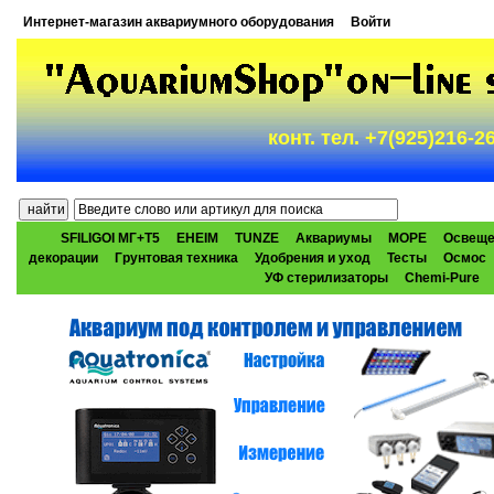
Интернет-магазин аквариумного оборудования
Войти
конт. тел. +7(925)216-
SFILIGOI МГ+Т5
EHEIM
TUNZE
Аквариумы
МОРЕ
Освеще
декорации
Грунтовая техника
Удобрения и уход
Тесты
Осмос
УФ стерилизаторы
Chemi-Pure