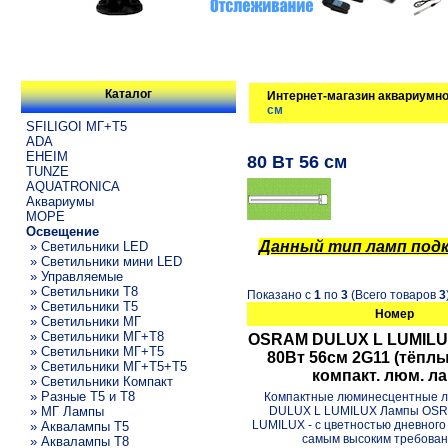
Каталог
Интернет-магазин аквариумно
см
SFILIGOI МГ+Т5
ADA
EHEIM
80 Вт 56 см
TUNZE
AQUATRONICA
Аквариумы
МОРЕ
Освещение
Данный тип ламп подк
» Светильники LED
» Светильники мини LED
» Управляемые
» Светильники T8
Показано с
1
по
3
(Всего товаров
3
» Светильники T5
Номер
» Светильники МГ
» Светильники МГ+T8
OSRAM DULUX L LUMILUX
» Светильники МГ+T5
80Вт 56см 2G11 (тёпл
» Светильники МГ+T5+T5
компакт. люм. л
» Светильники Компакт
» Разные T5 и T8
Компактные люминесцентные 
DULUX L LUMILUX Лампы OS
» МГ Лампы
LUMILUX - с цветностью дневного
» Аквалампы T5
самым высоким требовани
» Аквалампы T8