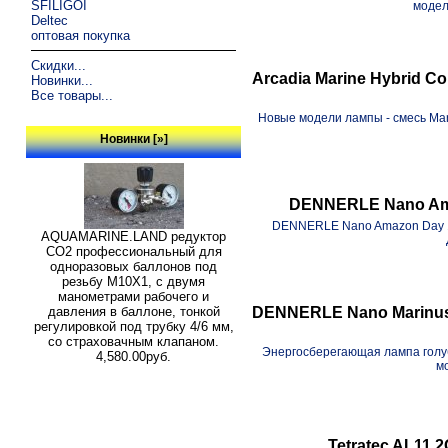
SFILIGOI
модел
Deltec
оптовая покупка
Скидки...
Arcadia Marine Hybrid Co
Новинки...
Все товары...
Новые модели лампы - смесь Mari
Новинки [»]
DENNERLE Nano Ama
DENNERLE Nano Amazon Day 11
AQUAMARINE.LAND редуктор
СО2 профессиональный для
одноразовых баллонов под
резьбу M10X1, с двумя
манометрами рабочего и
DENNERLE Nano Marinus 
давления в баллоне, тонкой
регулировкой под трубку 4/6 мм,
со страховачным клапаном.
Энергосберегающая лампа голуб
4,580.00руб.
м
Tetratec AL11 