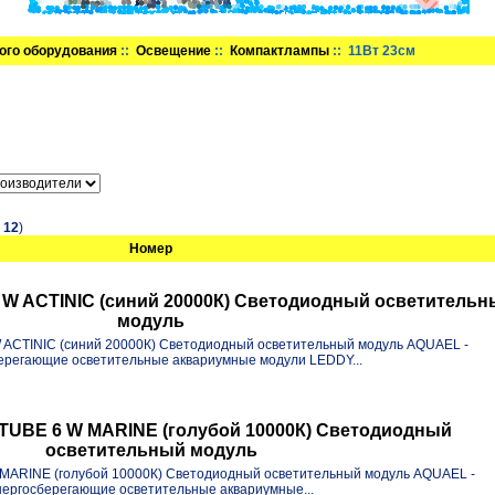
ого оборудования
::
Освещение
::
Компактлампы
:: 11Вт 23см
в
12
)
Номер
W ACTINIC (синий 20000К) Светодиодный осветительн
модуль
ACTINIC (синий 20000К) Светодиодный осветительный модуль AQUAEL -
ерегающие осветительные аквариумные модули LEDDY...
UBE 6 W MARINE (голубой 10000К) Светодиодный
осветительный модуль
ARINE (голубой 10000К) Светодиодный осветительный модуль AQUAEL -
нергосберегающие осветительные аквариумные...