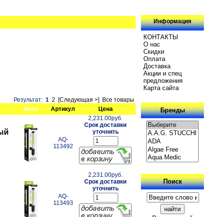
Информация
КОНТАКТЫ
О нас
Скидки
Oплатa
Доставка
Акции и спец
предложения
Карта сайта
Результат:
1
2
[Следующая >]
Все товары
Фото
Артикул
Цена
Бренды
2,231.00руб.
Срок доставки
ый
уточнить
AQ-
113492
2,231.00руб.
Поиск
Срок доставки
уточнить
AQ-
113493