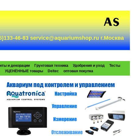
985)133-46-83 service@aquariumshop.ru г.Москва
нты и декорации
Грунтовая техника
Удобрения и уход
Тесты
e
УЦЕНЁННЫЕ товары
Deltec
оптовая покупка