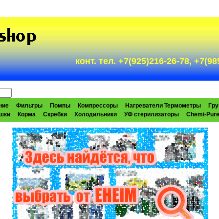
конт. тел. +7(925)216-26-78, +7(
ние
Фильтры
Помпы
Компрессоры
Нагреватели Термометры
Гру
шки
Корма
Скребки
Холодильники
УФ стерилизаторы
Chemi-Pur