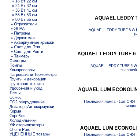
» 18 Вт 22 см
» 24 Вт 32 см
» 36 Вт 41 см
» 55 Вт 53 см
AQUAEL LEDDY T
» 80 Вт 56 см
» Отражатели
» ЭПРА
AQUAEL LEDDY TUBE 6 W P
» Патроны
э
» Держатели
» Аквариумные крышки
» Свет для Птиц
» Свет для Репти
AQUAEL LEDDY TUBE 6 
» Таймеры
Фильтры
Помпы
AQUAEL LEDDY TUBE 6 W 
Компрессоры
энергосб
Нагреватели Термометры
Грунты и декорации
Грунтовая техника
Удобрения и уход
AQUAEL LUM ECONOLINE 
Тесты
Осмос
Последняя лампа - 1шт СНЯ
CO2 оборудование
модел
ДозаторыАвтокормушки
Корма
Скребки
Холодильники
УФ стерилизаторы
AQUAEL LUM ECONOLINE
Chemi-Pure
УЦЕНЁННЫЕ товары
Последняя лампа - 1шт СНЯ