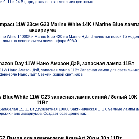
и 9, 11 и 24 Вт, представлена в нескольких цветовых...
mpact 11W 23см G23 Marine White 14K / Marine Blue лампа
аквариума
ne White 14000К и Marine Blue 420 нм Marine Hybrid является новой T5 моде
ламп на основе смеси люминофора 60/40 -...
zon Day 11W Нано Амазон Дэй, запасная лампа 11Вт
W Нано Амазон Дэй, запасная лампа 11Вт Запасная лампа для светильник
Деннерле Нано Лайт Свежий, живой свет, как в...
Blue/White 11W G23 запасная лампа синий / белый 10К 
11Вт
ая/белая 1:1 11 Вт двухцветная 10000K/актиническая 1+1 Съёмные лампы д
орских нано аквариумов. Создает освещение как...
2G7 Лампа для аквариумов AquaArt 20л и 30л 11Вт