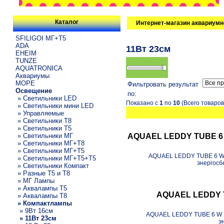
Каталог
Интернет-магазин аквариумн
SFILIGOI МГ+Т5
ADA
11Вт 23см
EHEIM
TUNZE
AQUATRONICA
Аквариумы
МОРЕ
Фильтровать результат
Освещение
по:
» Светильники LED
Показано с
1
по
10
(Всего товаро
» Светильники мини LED
» Управляемые
» Светильники T8
» Светильники T5
» Светильники МГ
AQUAEL LEDDY TUBE 6 
» Светильники МГ+T8
» Светильники МГ+T5
AQUAEL LEDDY TUBE 6 W 
» Светильники МГ+T5+T5
энергосб
» Светильники Компакт
» Разные T5 и T8
» МГ Лампы
» Аквалампы T5
AQUAEL LEDDY T
» Аквалампы T8
» Компактлампы
» 9Вт 16см
AQUAEL LEDDY TUBE 6 W M
» 11Вт 23см
э