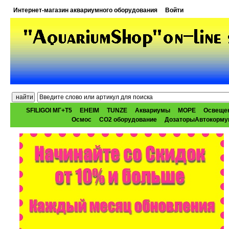
Интернет-магазин аквариумного оборудования
Войти
SFILIGOI МГ+Т5
EHEIM
TUNZE
Аквариумы
МОРЕ
Освеще
Осмос
CO2 оборудование
ДозаторыАвтокорму