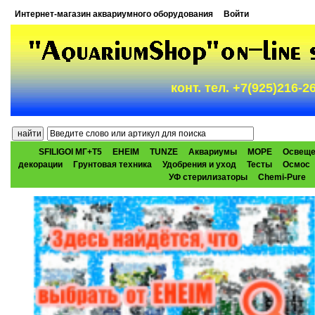
Интернет-магазин аквариумного оборудования
Войти
конт. тел. +7(925)216-
SFILIGOI МГ+Т5
EHEIM
TUNZE
Аквариумы
МОРЕ
Освеще
декорации
Грунтовая техника
Удобрения и уход
Тесты
Осмос
УФ стерилизаторы
Chemi-Pure