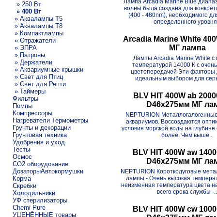
Лампа Arcadia Marine Blue диапа
» 250 Вт
волны была создана для конкрет
» 400 Вт
(400 - 480nm), необходимого д
» Аквалампы T5
определенного уровня.
» Аквалампы T8
» Компактлампы
Arcadia Marine White 40
» Отражатели
МГ лампа
» ЭПРА
» Патроны
Лампы Arcadia Marine White с
» Держатели
температурой 14000 К с очен
» Аквариумные крышки
цветопередачей Эти факторы 
» Свет для Птиц
идеальным выбором для серь
» Свет для Репти
» Таймеры
BLV HIT 400W ab 2000
Фильтры
D46x275мм МГ ла
Помпы
Компрессоры
NEPTURION Металлогалогенные
Нагреватели Термометры
аквариумов. Воссоздаются опти
Грунты и декорации
условия морской воды на глубине 
Грунтовая техника
более. Чем выше...
Удобрения и уход
Тесты
BLV HIT 400W aw 140
Осмос
D46x275мм МГ ла
CO2 оборудование
ДозаторыАвтокормушки
NEPTURION Короткодуговые мета
Корма
лампы - Очень высокая температ
неизменная температура цвета н
Скребки
всего срока службы -..
Холодильники
УФ стерилизаторы
Chemi-Pure
BLV HIT 400W cw 100
УЦЕНЁННЫЕ товары