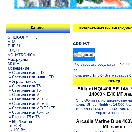
Каталог
Интернет-магазин аквариумно
SFILIGOI МГ+Т5
ADA
400 Вт
EHEIM
TUNZE
AQUATRONICA
Аквариумы
МОРЕ
Фильтровать результат
Освещение
по:
» Светильники LED
Показано с
1
по
6
(Всего товаров
6
» Светильники мини LED
Номер
» Управляемые
» Светильники T8
Sfiligoi HQI 400 SE 14K
» Светильники T5
14000K E40 МГ ла
» Светильники МГ
» Светильники МГ+T8
SFILIGOI металлогалогеновые л
» Светильники МГ+T5
лампы Sfiligoi Nightsky 14.000 K 
» Светильники МГ+T5+T5
кораллов, воссоздают схожее с 
» Светильники Компакт
морским освещение..
» Разные T5 и T8
Arcadia Marine Blue 40
» МГ Лампы
» 70 Вт
МГ лампа
» 150 Вт