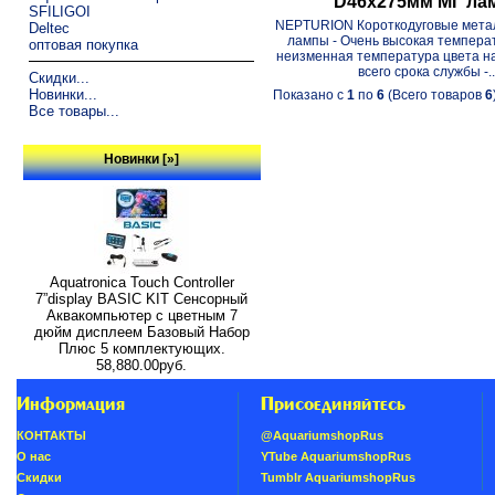
D46x275мм МГ ла
SFILIGOI
NEPTURION Короткодуговые мета
Deltec
лампы - Очень высокая температ
оптовая покупка
неизменная температура цвета н
всего срока службы -..
Скидки...
Новинки...
Показано с
1
по
6
(Всего товаров
6
Все товары...
Новинки [»]
Aquatronica Touch Controller
7”display BASIC KIT Сенсорный
Аквакомпьютер с цветным 7
дюйм дисплеем Базовый Набор
Плюс 5 комплектующих.
58,880.00руб.
Информация
Присоединяйтесь
КОНТАКТЫ
@AquariumshopRus
О нас
YTube AquariumshopRus
Скидки
Tumblr AquariumshopRus