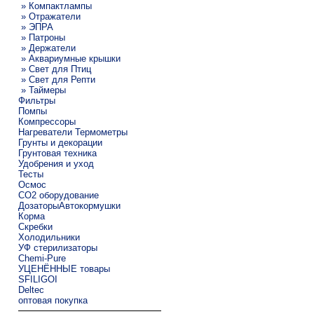
» Компактлампы
» Отражатели
» ЭПРА
» Патроны
» Держатели
» Аквариумные крышки
» Свет для Птиц
» Свет для Репти
» Таймеры
Фильтры
Помпы
Компрессоры
Нагреватели Термометры
Грунты и декорации
Грунтовая техника
Удобрения и уход
Тесты
Осмос
CO2 оборудование
ДозаторыАвтокормушки
Корма
Скребки
Холодильники
УФ стерилизаторы
Chemi-Pure
УЦЕНЁННЫЕ товары
SFILIGOI
Deltec
оптовая покупка