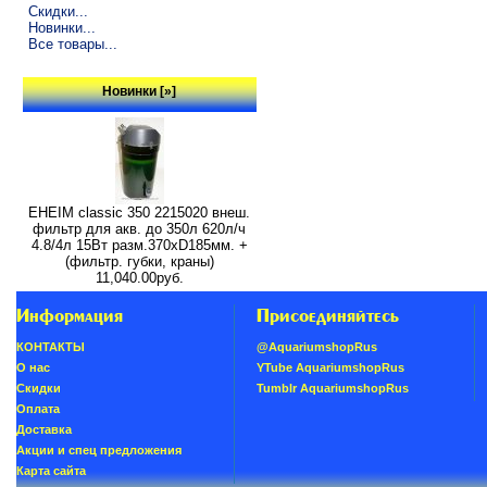
Скидки...
Новинки...
Все товары...
Новинки [»]
EHEIM classic 350 2215020 внеш.
фильтр для акв. до 350л 620л/ч
4.8/4л 15Вт разм.370хD185мм. +
(фильтр. губки, краны)
11,040.00руб.
Информация
Присоединяйтесь
КОНТАКТЫ
@AquariumshopRus
О нас
YTube AquariumshopRus
Скидки
Tumblr AquariumshopRus
Oплатa
Доставка
Акции и спец предложения
Карта сайта