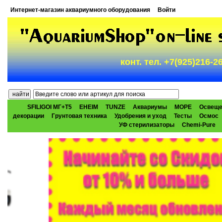
Интернет-магазин аквариумного оборудования
Войти
конт. тел. +7(925)216-
SFILIGOI МГ+Т5
EHEIM
TUNZE
Аквариумы
МОРЕ
Освеще
декорации
Грунтовая техника
Удобрения и уход
Тесты
Осмос
УФ стерилизаторы
Chemi-Pure