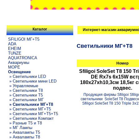
Каталог
Интернет-магазин аквариумно
SFILIGOI МГ+Т5
ADA
Светильники МГ+T8
EHEIM
TUNZE
AQUATRONICA
Аквариумы
Номер
МОРЕ
Sfiligoi SoleSet T8 150 T
Освещение
» Светильники LED
DE Rx7s 6x15W вст
» Светильники мини LED
180x27xh10,3см 18,5кг 
» Управляемые
подвес.
» Светильники T8
Продукция фирмы Sfiligoi Sfili
» Светильники T5
светильники SoleSet T8 Подвес
» Светильники МГ
Sfiligoi SoleSet T8 150 Triple 3x
» Светильники МГ+T8
» Светильники МГ+T5
» Светильники МГ+T5+T5
» Светильники Компакт
» Разные T5 и T8
» МГ Лампы
» Аквалампы T5
» Аквалампы T8