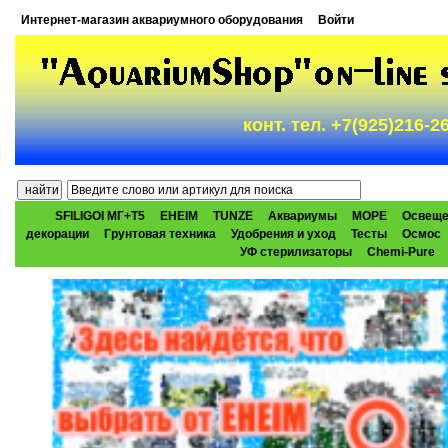
Интернет-магазин аквариумного оборудования
Войти
конт. тел. +7(925)216-
SFILIGOI МГ+Т5
EHEIM
TUNZE
Аквариумы
МОРЕ
Освеще
декорации
Грунтовая техника
Удобрения и уход
Тесты
Осмос
УФ стерилизаторы
Chemi-Pure