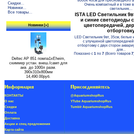
8000К 40см для пресноводного 
Скидки...
Очень компактный и в тоже
Новинки...
светильник....
Все товары...
ISTA LED Светильник 9вт
и синие светодиоды 
цветопередачей, де
Новинки [»]
отбортовк
LED Светильник 9вт, 35см, белые
с улучшеной цветопередачей
отбортовку с двух сторон аквари
для...
Показано с
1
по
7
(Всего товаров
7
Deltec AP 851 помпа1xEheim,
скиммер устан. внеш./самп для
акв. до 1000л разм.
390х310х800мм
14,490.00руб.
Информация
Присоединяйтесь
КОНТАКТЫ
@AquariumshopRus
О нас
YTube AquariumshopRus
Скидки
Tumblr AquariumshopRus
Oплатa
Доставка
Акции и спец предложения
Карта сайта