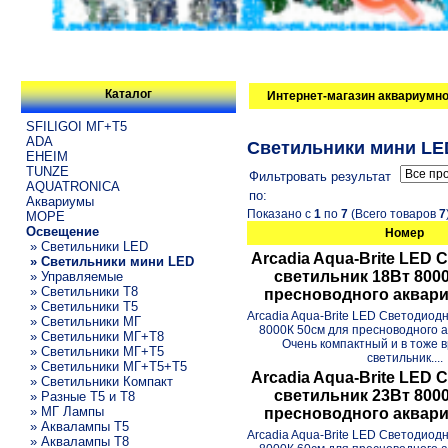
Каталог
Интернет-магазин аквариумно
SFILIGOI МГ+Т5
ADA
Светильники мини LE
EHEIM
TUNZE
Фильтровать результат
AQUATRONICA
по:
Аквариумы
Показано с
1
по
7
(Всего товаров
7
МОРЕ
Освещение
Номер
» Светильники LED
Arcadia Aqua-Brite LED
» Светильники мини LED
светильник 18Вт 800
» Управляемые
» Светильники T8
пресноводного аквари
» Светильники T5
Arcadia Aqua-Brite LED Светодиод
» Светильники МГ
8000К 50см для пресноводного 
» Светильники МГ+T8
Очень компактный и в тоже
» Светильники МГ+T5
светильник....
» Светильники МГ+T5+T5
Arcadia Aqua-Brite LED
» Светильники Компакт
светильник 23Вт 800
» Разные T5 и T8
» МГ Лампы
пресноводного аквари
» Аквалампы T5
Arcadia Aqua-Brite LED Светодиод
» Аквалампы T8