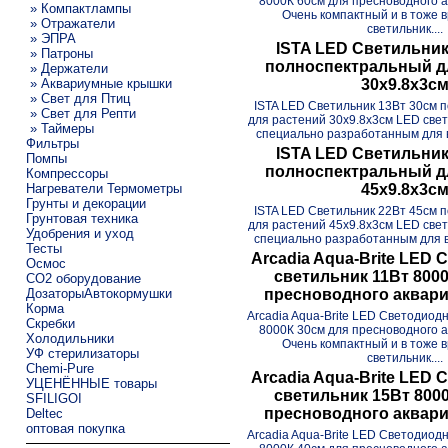
8000К 60см для пресноводного 
» Компактлампы
Очень компактный и в тоже
» Отражатели
светильник....
» ЭПРА
ISTA LED Светильник
» Патроны
полноспектральный д
» Держатели
» Аквариумные крышки
30х9.8х3с
» Свет для Птиц
ISTA LED Светильник 13Вт 30см 
» Свет для Репти
для растений 30х9.8х3см LED свет
» Таймеры
специально разработанным для в
Фильтры
ISTA LED Светильник
Помпы
полноспектральный д
Компрессоры
Нагреватели Термометры
45х9.8х3с
Грунты и декорации
ISTA LED Светильник 22Вт 45см 
Грунтовая техника
для растений 45х9.8х3см LED свет
Удобрения и уход
специально разработанным для в
Тесты
Arcadia Aqua-Brite LED
Осмос
светильник 11Вт 800
CO2 оборудование
ДозаторыАвтокормушки
пресноводного аквари
Корма
Arcadia Aqua-Brite LED Светодиод
Скребки
8000К 30см для пресноводного 
Холодильники
Очень компактный и в тоже
УФ стерилизаторы
светильник....
Chemi-Pure
Arcadia Aqua-Brite LED
УЦЕНЁННЫЕ товары
светильник 15Вт 800
SFILIGOI
пресноводного аквари
Deltec
оптовая покупка
Arcadia Aqua-Brite LED Светодиод